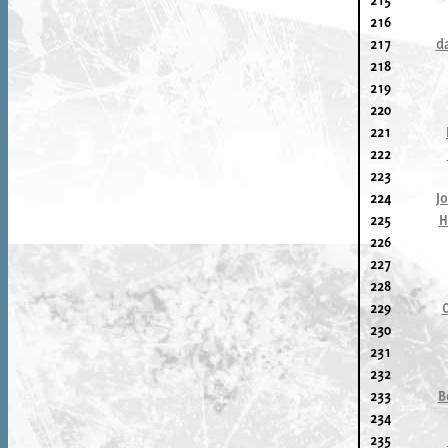
215
216
217
d
218
219
220
221
222
223
224
J
225
H
226
227
228
229
230
231
232
233
B
234
235