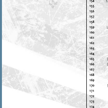
154
K
155
156
157
158
159
160
161
162
163
164
165
166
167
168
169
170
171
172
173
174