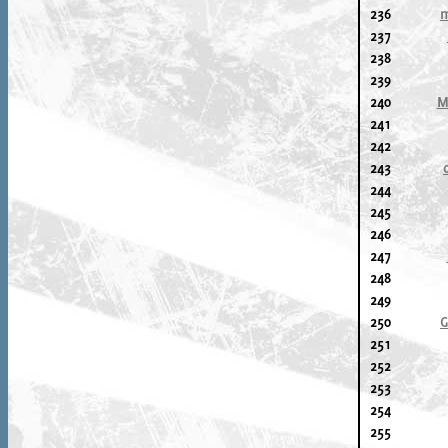
236
m
237
238
239
240
M
241
242
243
244
245
246
247
248
249
250
G
251
252
253
254
255