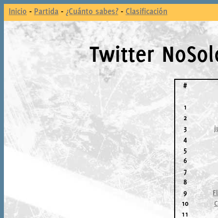
Inicio
-
Partida
-
¿Cuánto sabes?
-
Clasificación
Twitter NoSolo
#
1
2
3
j
4
5
6
7
8
9
F
10
C
11