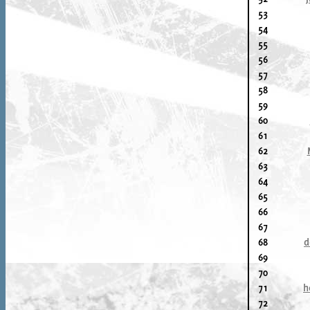
53
54
55
56
57
58
59
60
61
62
63
64
65
66
67
68
d
69
70
71
h
72