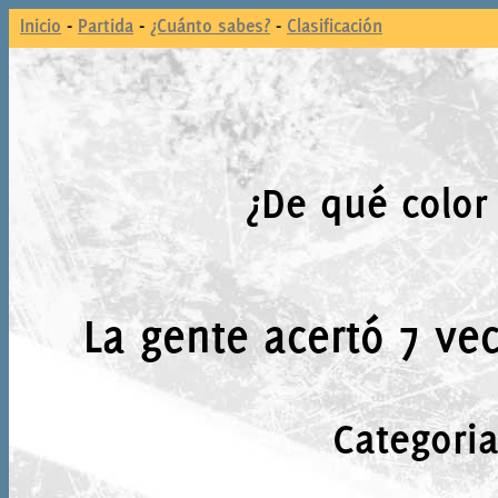
Inicio
-
Partida
-
¿Cuánto sabes?
-
Clasificación
¿De qué color 
La gente acertó 7 vec
Categori