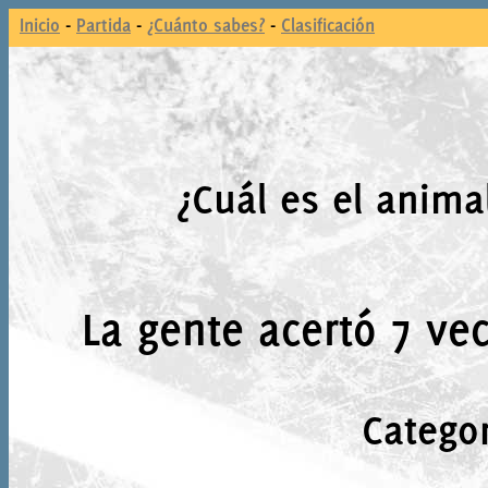
Inicio
-
Partida
-
¿Cuánto sabes?
-
Clasificación
¿Cuál es el anima
La gente acertó 7 vec
Catego