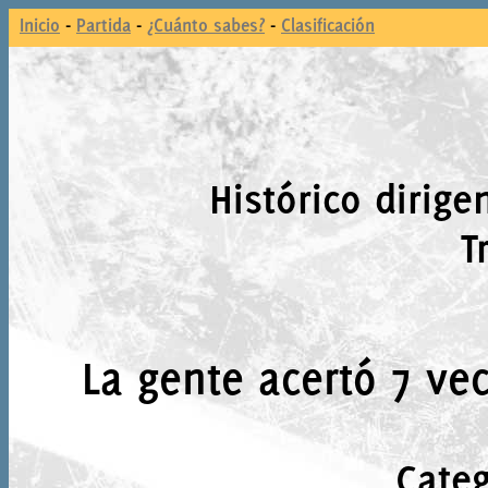
Inicio
-
Partida
-
¿Cuánto sabes?
-
Clasificación
Histórico dirige
T
La gente acertó 7 vec
Categ