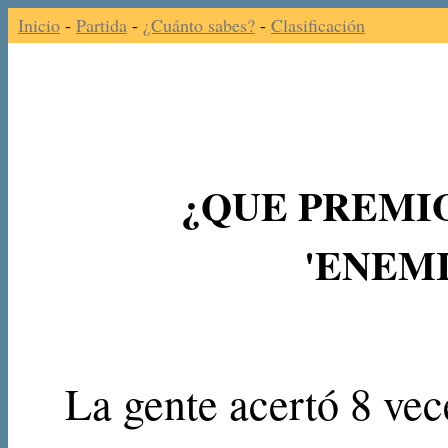
Inicio
-
Partida
-
¿Cuánto sabes?
-
Clasificación
¿QUE PREMI
'ENEMI
La gente acertó 8 vec