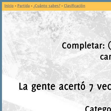
Inicio
-
Partida
-
¿Cuánto sabes?
-
Clasificación
Completar: 
ca
La gente acertó 7 vec
Catego