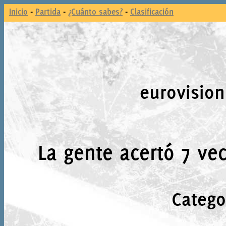
Inicio
-
Partida
-
¿Cuánto sabes?
-
Clasificación
eurovision
La gente acertó 7 vec
Catego