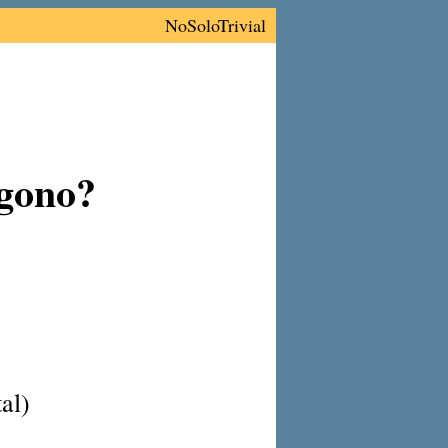
NoSoloTrivial
agono?
al)