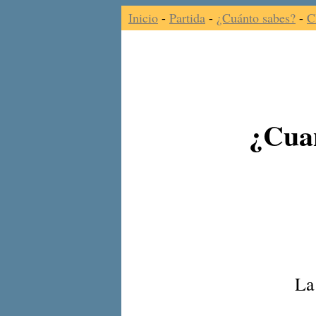
Inicio
-
Partida
-
¿Cuánto sabes?
-
C
¿Cuan
La