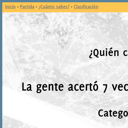
Inicio
-
Partida
-
¿Cuánto sabes?
-
Clasificación
¿Quién c
La gente acertó 7 vec
Catego