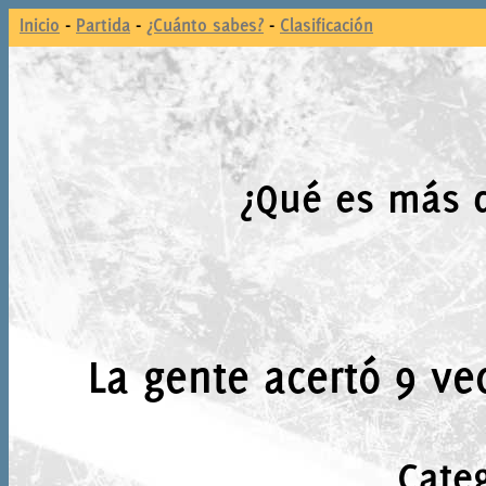
Inicio
-
Partida
-
¿Cuánto sabes?
-
Clasificación
¿Qué es más d
La gente acertó 9 ve
Categ