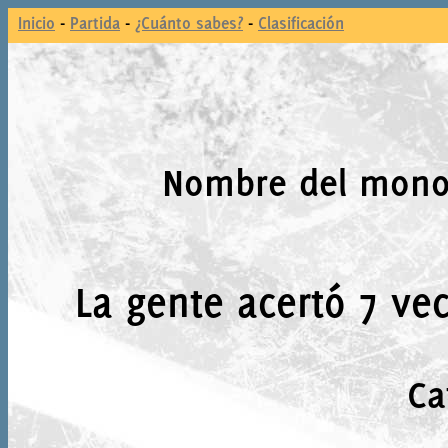
Inicio
-
Partida
-
¿Cuánto sabes?
-
Clasificación
Nombre del mono 
La gente acertó 7 vec
Ca