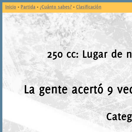
Inicio
-
Partida
-
¿Cuánto sabes?
-
Clasificación
250 cc: Lugar de 
La gente acertó 9 ve
Categ