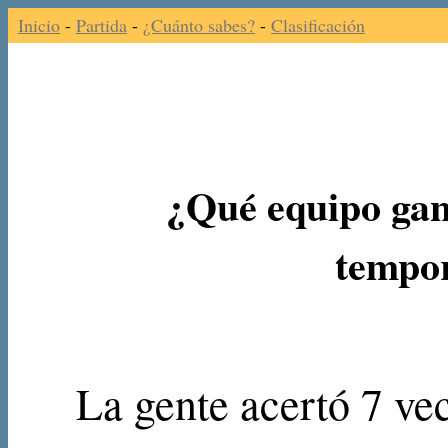
Inicio
-
Partida
-
¿Cuánto sabes?
-
Clasificación
¿Qué equipo ganó
tempo
La gente acertó 7 vec