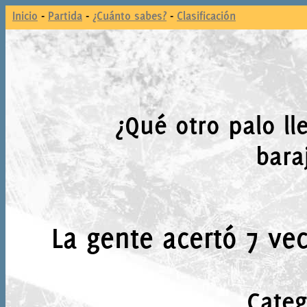
Inicio
-
Partida
-
¿Cuánto sabes?
-
Clasificación
¿Qué otro palo ll
bara
La gente acertó 7 vec
Categ