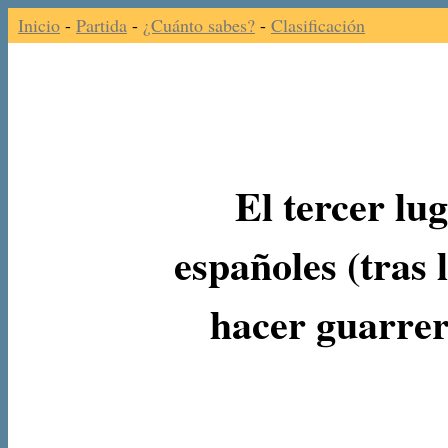
Inicio
-
Partida
-
¿Cuánto sabes?
-
Clasificación
El tercer lu
españoles (tras 
hacer guarreri