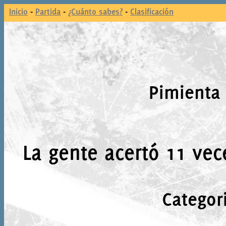
Inicio
-
Partida
-
¿Cuánto sabes?
-
Clasificación
Pimienta 
La gente acertó 11 vec
Categor