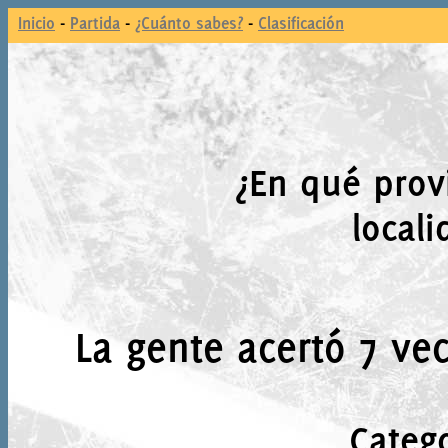
Inicio
-
Partida
-
¿Cuánto sabes?
-
Clasificación
¿En qué prov
local
La gente acertó 7 vec
Catego