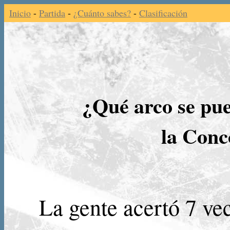
Inicio
-
Partida
-
¿Cuánto sabes?
-
Clasificación
¿Qué arco se pue
la Conc
La gente acertó 7 vec