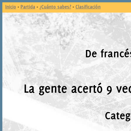
Inicio
-
Partida
-
¿Cuánto sabes?
-
Clasificación
De francé
La gente acertó 9 ve
Categ