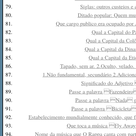
79.
Siglas: outros custeios e 
80.
Ditado popular: Quem muit
81.
Que cargo publico era ocupado por
82.
Qual a Capital do P
83.
Qual a Capital da Col
84.
Qual a Capital da Din
85.
Qual a Capital da Eti
86.
Tapado, sem ar. 2.Oculto, velado
87.
1.Não fundamental, secundário 2.Adicion
88.
Significado do Adjetiv
89.
Passe a palavra Fazendeiro
90.
Passe a palavra Nada p
91.
Passe a palavra Bicicleta
92.
Estabelecimento mundialmente conhecido, que f
93.
Que toca a música Fly Awa
94.
Nome da música que O Rappa canta com part