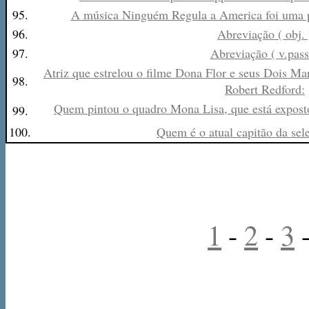
95.
A música Ninguém Regula a America foi uma par
96.
Abreviação ( obj. 
97.
Abreviação ( v.pass
Atriz que estrelou o filme Dona Flor e seus Dois M
98.
Robert Redford:
Quem pintou o quadro Mona Lisa, que está expos
99.
100.
Quem é o atual capitão da sele
1
-
2
-
3