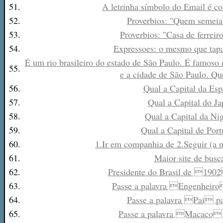
51.
A letrinha símbolo do Email é c
52.
Proverbios: "Quem semeia 
53.
Proverbios: "Casa de ferreiro
54.
Expressoes: o mesmo que tap
É um rio brasileiro do estado de São Paulo. É famoso 
55.
e a cidade de São Paulo. Que
56.
Qual a Capital da Es
57.
Qual a Capital do J
58.
Qual a Capital da Nig
59.
Qual a Capital de Port
60.
1.Ir em companhia de 2.Seguir (a 
61.
Maior site de busc
62.
Presidente do Brasil de 1
63.
Passe a palavra Engenheiro
64.
Passe a palavra Pai pa
65.
Passe a palavra Macaco 