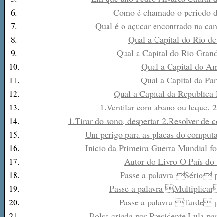
6.
Como é chamado o periodo d
7.
Qual é o açucar encontrado na can
8.
Qual a Capital do Rio de
9.
Qual a Capital do Rio Gran
10.
Qual a Capital do A
11.
Qual a Capital da Par
12.
Qual a Capital da Republica
13.
1.Ventilar com abano ou leque. 2
14.
1.Tirar do sono, despertar 2.Resolver de
15.
Um perigo para as placas do computado
16.
Inicio da Primeira Guerra Mundial
17.
Autor do Livro O País do
18.
Passe a palavra Sério p
19.
Passe a palavra Multiplicar
20.
Passe a palavra Tarde p
21.
Bolsa criada por Presidente Lula par