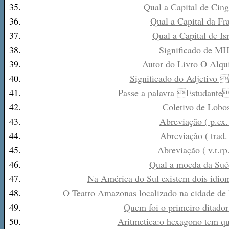
35.
Qual a Capital de Cin
36.
Qual a Capital da Fr
37.
Qual a Capital de Is
38.
Significado de M
39.
Autor do Livro O Alqu
40.
Significado do Adjetivo
41.
Passe a palavra Estudante
42.
Coletivo de Lobo
43.
Abreviação ( p.ex.
44.
Abreviação ( trad.
45.
Abreviação ( v.t.rp.
46.
Qual a moeda da Sué
47.
Na América do Sul existem dois idioma
48.
O Teatro Amazonas localizado na cidade de
49.
Quem foi o primeiro ditador
50.
Aritmetica:o hexagono tem qu