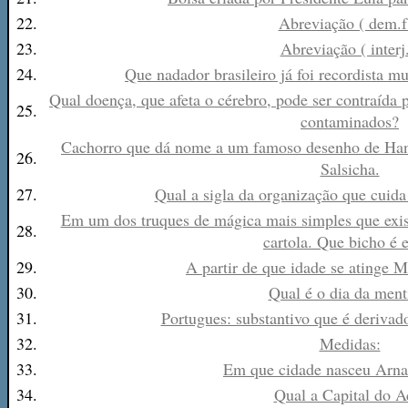
22.
Abreviação ( dem.f.
23.
Abreviação ( interj.
24.
Que nadador brasileiro já foi recordista 
Qual doença, que afeta o cérebro, pode ser contraída 
25.
contaminados?
Cachorro que dá nome a um famoso desenho de Han
26.
Salsicha.
27.
Qual a sigla da organização que cui
Em um dos truques de mágica mais simples que exis
28.
cartola. Que bicho é 
29.
A partir de que idade se atinge M
30.
Qual é o dia da ment
31.
Portugues: substantivo que é derivado
32.
Medidas:
33.
Em que cidade nasceu Arna
34.
Qual a Capital do A