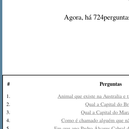
Agora, há 724perguntas
#
Perguntas
1.
Animal que existe na Australia e 
2.
Qual a Capital do Br
3.
Qual a Capital do Mar
4.
Como é chamado alguém que nã
5.
Em que ano Pedro Álvares Cabral d