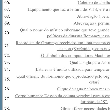
66.
Coletivo de abelh
67.
Equipamento que faz a leitura de VHS, e era
68.
Abreviação ( ben. 
69.
Abreviação ( per.inst
Qual o nome do místico siberiano que teve grande 
70.
políticas da dinastia Romanov, as
Recordista de Grammys recebidos em uma mesma edi
71.
Jackson (8 prêmios), com nove
72.
O símbolo dos computadores Macintos
73.
Qual a sigla para Noro
74.
Esta erva é muito utilizada para tempera
Qual o nome do hormônio que é produzido pelo org
75.
estar?
76.
O que da água na boca mas n
Corpo humano: Desvio da coluna vertebral para a es
77.
formato de "S".
78.
Girias: fazer necessidades 