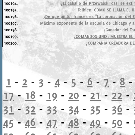
100194.
¿El caballo de Przewalski casi se exti
100195.
Tolkien: COMO SE LLAMA EL H
100196.
¿De que pintor frances es "La coronación del 
100197.
Máximo exponente de la escuela de Chicago y ar
100198.
¿Ganador del To
100199.
¿COMANDOS UNIX: MUESTRA EL 
100200.
¿COMPAÑIA CREADORA DE
1
-
2
-
3
-
4
-
5
-
6
-
7
-
8
17
-
18
-
19
-
20
-
21
-
22
-
31
-
32
-
33
-
34
-
35
-
36
-
45
-
46
-
47
-
48
-
49
-
50
-