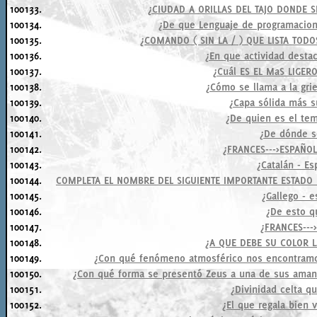
100133.
¿CIUDAD A ORILLAS DEL TAJO DONDE S
100134.
¿De que Lenguaje de programacion
100135.
¿COMANDO ( SIN LA / ) QUE LISTA TOD
100136.
¿En que actividad desta
100137.
¿Cuál ES EL MaS LIGER
100138.
¿Cómo se llama a la grie
100139.
¿Capa sólida más su
100140.
¿De quien es el tem
100141.
¿De dónde s
100142.
¿FRANCES--->ESPAÑOL
100143.
¿Catalán - Es
100144.
COMPLETA EL NOMBRE DEL SIGUIENTE IMPORTANTE ESTADO 
100145.
¿Gallego - 
100146.
¿De esto q
100147.
¿FRANCES---
100148.
¿A QUE DEBE SU COLOR L
100149.
¿Con qué fenómeno atmosférico nos encontramos 
100150.
¿Con qué forma se presentó Zeus a una de sus aman
100151.
¿Divinidad celta q
100152.
¿El que regala bien 