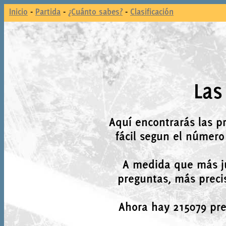
Inicio
-
Partida
-
¿Cuánto sabes?
-
Clasificación
Las
Aquí encontrarás las p
fácil segun el número
A medida que más j
preguntas, más precis
Ahora hay 215079 preg