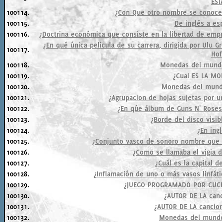
EST
100114.
¿Con Que otro nombre se conoce 
100115.
De inglés a es
100116.
¿Doctrina económica que consiste en la libertad de empr
¿En qué única película de su carrera, dirigida por Ulu
100117.
Ho
100118.
Monedas del mund
100119.
¿Cual ES LA M
100120.
Monedas del mund
100121.
¿Agrupacion de hojas sujetas por u
100122.
¿En qúe álbum de Guns N' Roses 
100123.
¿Borde del disco visi
100124.
¿En ing
100125.
¿Conjunto vasco de sonoro nombre que 
100126.
¿Como se llamaba el vigia d
100127.
¿Cuál es la capital 
100128.
¿Inflamación de uno o más vasos linfát
100129.
¿JUEGO PROGRAMADO POR CUCH
100130.
¿AUTOR DE LA can
100131.
¿AUTOR DE LA cancio
100132.
Monedas del mundo