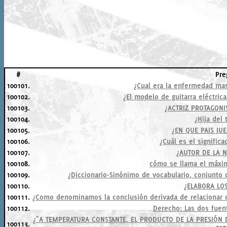
#
Pre
100101.
¿Cual era la enfermedad ma
100102.
¿El modelo de guitarra eléctri
100103.
¿ACTRIZ PROTAGONI
100104.
¿Hija del 
100105.
¿EN QUE PAIS JU
100106.
¿Cuál es el significa
100107.
¿AUTOR DE LA 
100108.
cómo se llama el máx
100109.
¿Diccionario-Sinónimo de vocabulario, conjunto
100110.
¿ELABORA LO
100111.
¿Como denominamos la conclusión derivada de relacionar d
100112.
Derecho: Las dos fuen
¿"A TEMPERATURA CONSTANTE, EL PRODUCTO DE LA PRESIÓN
100113.