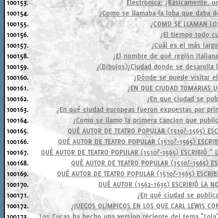
100153.
Electrónica: ¿Básicamente, u
100154.
¿Como se llamaba la loba que daba 
100155.
¿COMO SE LLAMAN LO
100156.
¿El tiempo todo cu
100157.
¿Cuál es el más largo
100158.
¿El nombre de qué región italiana
100159.
¿(Dibujos)¿Ciudad donde se desarolla 
100160.
¿Dónde se puede visitar el
100161.
¿EN QUE CIUDAD TOMARIAS U
100162.
¿En que ciudad se publ
100163.
¿En qué ciudad europeas fueron expuestas por prim
100164.
¿Como se llamo la primera cancion que publico
100165.
QUÉ AUTOR DE TEATRO POPULAR (1510?-1565) ESC
100166.
QUÉ AUTOR DE TEATRO POPULAR (1510?-1565) ESCRIB
100167.
QUÉ AUTOR DE TEATRO POPULAR (1510?-1565) ESCRIBIÓ "
100168.
QUÉ AUTOR DE TEATRO POPULAR (1510?-1565) ES
100169.
QUÉ AUTOR DE TEATRO POPULAR (1510?-1565) ESCRIB
100170.
QUÉ AUTOR (1562-1635) ESCRIBIÓ LA N
100171.
¿En qué ciudad se publica
100172.
¿JUEGOS OLiMPICOS EN LOS QUE CARL LEWIS C
100173.
Los Cucas ha hecho una version reciente del tema "Lola