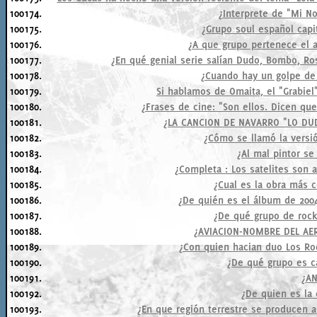
100174.
¿Interprete de "Mi N
100175.
¿Grupo soul español capi
100176.
¿A que grupo pertenece el a
100177.
¿En qué genial serie salían Dudo, Bombo, Ros
100178.
¿Cuando hay un golpe de
100179.
Si hablamos de Omaita, el "Grabiel
100180.
¿Frases de cine: "Son ellos. Dicen qu
100181.
¿LA CANCION DE NAVARRO "LO DUD
100182.
¿Cómo se llamó la versi
100183.
¿Al mal pintor se
100184.
¿Completa : Los satelites son a
100185.
¿Cual es la obra más 
100186.
¿De quién es el álbum de 2004
100187.
¿De qué grupo de rock 
100188.
¿AVIACION-NOMBRE DEL AE
100189.
¿Con quien hacian duo Los Ro
100190.
¿De qué grupo es c
100191.
¿AN
100192.
¿De quien es la
100193.
¿En que región terrestre se producen 