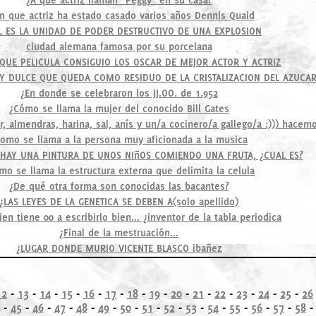
n que actriz ha estado casado varios años Dennis Quaid
L ES LA UNIDAD DE PODER DESTRUCTIVO DE UNA EXPLOSION
ciudad alemana famosa por su porcelana
 QUE PELICULA CONSIGUIO LOS OSCAR DE MEJOR ACTOR Y ACTRIZ
 Y DULCE QUE QUEDA COMO RESIDUO DE LA CRISTALIZACION DEL AZUCA
¿En donde se celebraron los JJ.OO. de 1.952
¿Cómo se llama la mujer del conocido Bill Gates
, almendras, harina, sal, anís y un/a cocinero/a gallego/a :))) hacem
omo se llama a la persona muy aficionada a la musica
 HAY UNA PINTURA DE UNOS NIñOS COMIENDO UNA FRUTA, ¿CUAL ES?
mo se llama la estructura externa que delimita la celula
¿De qué otra forma son conocidas las bacantes?
¿LAS LEYES DE LA GENETICA SE DEBEN A(solo apellido)
ien tiene 00 a escribirlo bien... ¿inventor de la tabla periodica
¿Final de la mestruación...
¿LUGAR DONDE MURIO VICENTE BLASCO ibañez
12
-
13
-
14
-
15
-
16
-
17
-
18
-
19
-
20
-
21
-
22
-
23
-
24
-
25
-
26
-
45
-
46
-
47
-
48
-
49
-
50
-
51
-
52
-
53
-
54
-
55
-
56
-
57
-
58