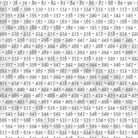
-
77
-
78
-
79
-
80
-
81
-
82
-
83
-
84
-
85
-
86
-
87
-
88
-
89
-
90
-
107
-
108
-
109
-
110
-
111
-
112
-
113
-
114
-
115
-
116
-
117
-
11
2
-
133
-
134
-
135
-
136
-
137
-
138
-
139
-
140
-
141
-
142
-
143
-
158
-
159
-
160
-
161
-
162
-
163
-
164
-
165
-
166
-
167
-
168
-
16
3
-
184
-
185
-
186
-
187
-
188
-
189
-
190
-
191
-
192
-
193
-
194
-
209
-
210
-
211
-
212
-
213
-
214
-
215
-
216
-
217
-
218
-
219
-
22
4
-
235
-
236
-
237
-
238
-
239
-
240
-
241
-
242
-
243
-
244
-
245
-
260
-
261
-
262
-
263
-
264
-
265
-
266
-
267
-
268
-
269
-
270
-
27
5
-
286
-
287
-
288
-
289
-
290
-
291
-
292
-
293
-
294
-
295
-
296
-
311
-
312
-
313
-
314
-
315
-
316
-
317
-
318
-
319
-
320
-
321
-
32
6
-
337
-
338
-
339
-
340
-
341
-
342
-
343
-
344
-
345
-
346
-
347
-
362
-
363
-
364
-
365
-
366
-
367
-
368
-
369
-
370
-
371
-
372
-
37
7
-
388
-
389
-
390
-
391
-
392
-
393
-
394
-
395
-
396
-
397
-
398
-
413
-
414
-
415
-
416
-
417
-
418
-
419
-
420
-
421
-
422
-
423
-
42
8
-
439
-
440
-
441
-
442
-
443
-
444
-
445
-
446
-
447
-
448
-
449
-
464
-
465
-
466
-
467
-
468
-
469
-
470
-
471
-
472
-
473
-
474
-
47
9
-
490
-
491
-
492
-
493
-
494
-
495
-
496
-
497
-
498
-
499
-
500
-
515
-
516
-
517
-
518
-
519
-
520
-
521
-
522
-
523
-
524
-
525
-
52
0
-
541
-
542
-
543
-
544
-
545
-
546
-
547
-
548
-
549
-
550
-
551
-
566
-
567
-
568
-
569
-
570
-
571
-
572
-
573
-
574
-
575
-
576
-
57
1
-
592
-
593
-
594
-
595
-
596
-
597
-
598
-
599
-
600
-
601
-
602
-
617
-
618
-
619
-
620
-
621
-
622
-
623
-
624
-
625
-
626
-
627
-
62
2
-
643
-
644
-
645
-
646
-
647
-
648
-
649
-
650
-
651
-
652
-
653
-