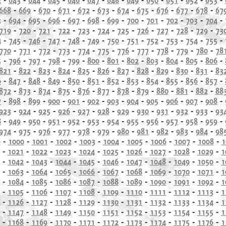
668
-
669
-
670
-
671
-
672
-
673
-
674
-
675
-
676
-
677
-
678
-
67
3
-
694
-
695
-
696
-
697
-
698
-
699
-
700
-
701
-
702
-
703
-
704
-
719
-
720
-
721
-
722
-
723
-
724
-
725
-
726
-
727
-
728
-
729
-
73
4
-
745
-
746
-
747
-
748
-
749
-
750
-
751
-
752
-
753
-
754
-
755
-
770
-
771
-
772
-
773
-
774
-
775
-
776
-
777
-
778
-
779
-
780
-
78
5
-
796
-
797
-
798
-
799
-
800
-
801
-
802
-
803
-
804
-
805
-
806
-
821
-
822
-
823
-
824
-
825
-
826
-
827
-
828
-
829
-
830
-
831
-
83
6
-
847
-
848
-
849
-
850
-
851
-
852
-
853
-
854
-
855
-
856
-
857
-
872
-
873
-
874
-
875
-
876
-
877
-
878
-
879
-
880
-
881
-
882
-
88
7
-
898
-
899
-
900
-
901
-
902
-
903
-
904
-
905
-
906
-
907
-
908
-
923
-
924
-
925
-
926
-
927
-
928
-
929
-
930
-
931
-
932
-
933
-
93
8
-
949
-
950
-
951
-
952
-
953
-
954
-
955
-
956
-
957
-
958
-
959
-
974
-
975
-
976
-
977
-
978
-
979
-
980
-
981
-
982
-
983
-
984
-
98
9
-
1000
-
1001
-
1002
-
1003
-
1004
-
1005
-
1006
-
1007
-
1008
-
1
-
1021
-
1022
-
1023
-
1024
-
1025
-
1026
-
1027
-
1028
-
1029
-
1
-
1042
-
1043
-
1044
-
1045
-
1046
-
1047
-
1048
-
1049
-
1050
-
1
-
1063
-
1064
-
1065
-
1066
-
1067
-
1068
-
1069
-
1070
-
1071
-
1
-
1084
-
1085
-
1086
-
1087
-
1088
-
1089
-
1090
-
1091
-
1092
-
1
-
1105
-
1106
-
1107
-
1108
-
1109
-
1110
-
1111
-
1112
-
1113
-
1
-
1126
-
1127
-
1128
-
1129
-
1130
-
1131
-
1132
-
1133
-
1134
-
1
-
1147
-
1148
-
1149
-
1150
-
1151
-
1152
-
1153
-
1154
-
1155
-
1
-
1168
-
1169
-
1170
-
1171
-
1172
-
1173
-
1174
-
1175
-
1176
-
1