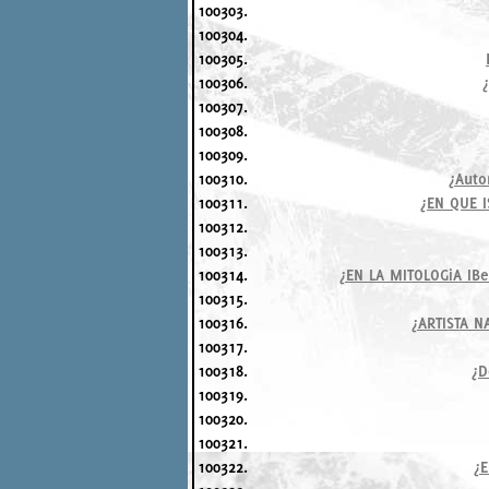
100303.
100304.
100305.
100306.
100307.
100308.
100309.
100310.
¿Auto
100311.
¿EN QUE 
100312.
100313.
100314.
¿EN LA MITOLOGiA IB
100315.
100316.
¿ARTISTA 
100317.
100318.
¿D
100319.
100320.
100321.
100322.
¿E