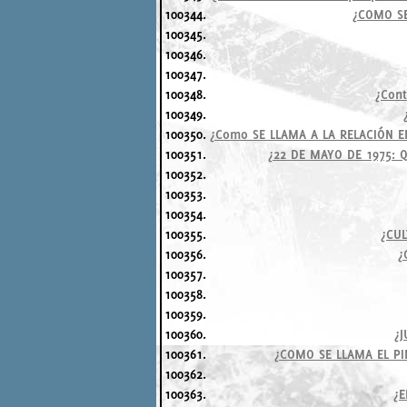
100344.
¿COMO SE
100345.
100346.
100347.
100348.
¿Cont
100349.
100350.
¿Como SE LLAMA A LA RELACIÓN E
100351.
¿22 DE MAYO DE 1975: 
100352.
100353.
100354.
100355.
¿CUL
100356.
¿
100357.
100358.
100359.
100360.
¿
100361.
¿COMO SE LLAMA EL PI
100362.
100363.
¿E