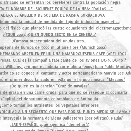
s africano se enfrentan los bereberes contra la población negra
A EL NOMBRE DEL SIGUIENTE EQUIPO DE LA NBA: "DALLAS ..."
UAL ERA EL APELLIDO DE SOLTERA DE RAISHA GORBACHOVA
enomina la unidad de medida del fujo de inducción magnetica
do del físico que planteó las cuatro ecuaciones del electromagnetism
¿(TOUR 2003)¿QUIEN QUEDO SEXTO EN LA GENERAL?
¿Famosa presentadora del un,dos,tres..
mpeona de Europa de 5000 m. al aire libre (Munich 2002)
E HERMANOS ABREN EN EE.UU UNA HAMBURGUESERIA-CAFE (APELLIDO)
resas: Cual es la compañia fabricante de los aviones DC-9, DC-10 ?
por Williams, ¿en que escuderia corre ahora (2005) Juan Pablo Montoy
tístico se conoce al cantante y actor norteamericano Marvin Lee Ad
ó el primer disco lanzado en 1982 por el grupo musical "Mecano"
¿De quien es la cancion "Cruz de navajas"
ras de grasa en una carne cruda, para que no se reseque al cocinarla
¿Capital del departamento colombiano de Antioquia
¿Como toman los nutrientes los vegetales inferiores
ENDICULAR A UN SEGMENTO QUE PASA POR SU PUNTO MEDIO SE LLAMA ?
e intervenia la hermana de Elena Ballesteros (periodistas), Paula?
¿LATIN-ESPAÑOL ¿que significa "demetior"?
¿A que actriz llaman "Peggy" en su casa?