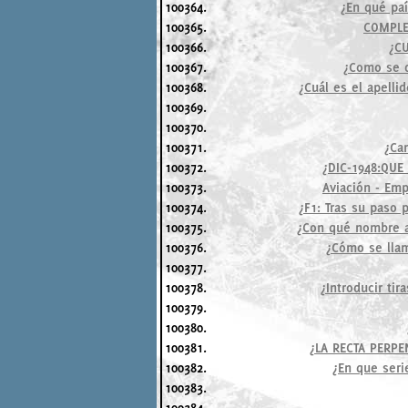
100364.
¿En qué paí
100365.
COMPLET
100366.
¿C
100367.
¿Como se d
100368.
¿Cuál es el apelli
100369.
100370.
100371.
¿Ca
100372.
¿DIC-1948:QU
100373.
Aviación - Emp
100374.
¿F1: Tras su paso 
100375.
¿Con qué nombre ar
100376.
¿Cómo se llam
100377.
100378.
¿Introducir ti
100379.
100380.
100381.
¿LA RECTA PERP
100382.
¿En que seri
100383.
100384.