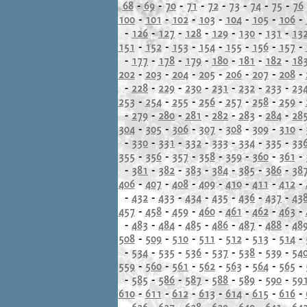
68
-
69
-
70
-
71
-
72
-
73
-
74
-
75
-
76
100
-
101
-
102
-
103
-
104
-
105
-
106
-
-
126
-
127
-
128
-
129
-
130
-
131
-
13
151
-
152
-
153
-
154
-
155
-
156
-
157
-
-
177
-
178
-
179
-
180
-
181
-
182
-
18
202
-
203
-
204
-
205
-
206
-
207
-
208
-
-
228
-
229
-
230
-
231
-
232
-
233
-
23
253
-
254
-
255
-
256
-
257
-
258
-
259
-
-
279
-
280
-
281
-
282
-
283
-
284
-
28
304
-
305
-
306
-
307
-
308
-
309
-
310
-
-
330
-
331
-
332
-
333
-
334
-
335
-
33
355
-
356
-
357
-
358
-
359
-
360
-
361
-
-
381
-
382
-
383
-
384
-
385
-
386
-
38
406
-
407
-
408
-
409
-
410
-
411
-
412
-
-
432
-
433
-
434
-
435
-
436
-
437
-
43
457
-
458
-
459
-
460
-
461
-
462
-
463
-
-
483
-
484
-
485
-
486
-
487
-
488
-
48
508
-
509
-
510
-
511
-
512
-
513
-
514
-
-
534
-
535
-
536
-
537
-
538
-
539
-
54
559
-
560
-
561
-
562
-
563
-
564
-
565
-
-
585
-
586
-
587
-
588
-
589
-
590
-
59
610
-
611
-
612
-
613
-
614
-
615
-
616
-
-
636
-
637
-
638
-
639
-
640
-
641
-
64