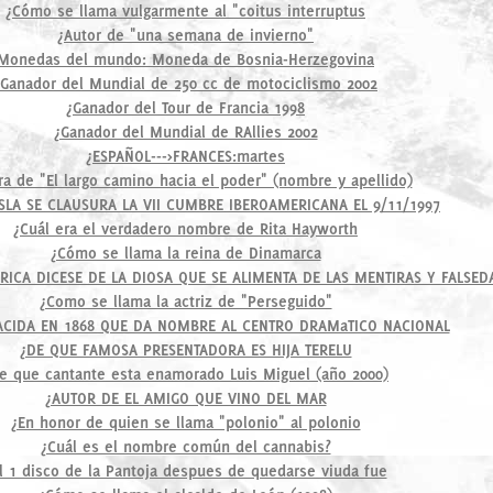
¿Cómo se llama vulgarmente al "coitus interruptus
¿Autor de "una semana de invierno"
Monedas del mundo: Moneda de Bosnia-Herzegovina
¿Ganador del Mundial de 250 cc de motociclismo 2002
¿Ganador del Tour de Francia 1998
¿Ganador del Mundial de RAllies 2002
¿ESPAÑOL--->FRANCES:martes
ra de "El largo camino hacia el poder" (nombre y apellido)
ISLA SE CLAUSURA LA VII CUMBRE IBEROAMERICANA EL 9/11/1997
¿Cuál era el verdadero nombre de Rita Hayworth
¿Cómo se llama la reina de Dinamarca
eRICA DICESE DE LA DIOSA QUE SE ALIMENTA DE LAS MENTIRAS Y FALSED
¿Como se llama la actriz de "Perseguido"
NACIDA EN 1868 QUE DA NOMBRE AL CENTRO DRAMaTICO NACIONAL
¿DE QUE FAMOSA PRESENTADORA ES HIJA TERELU
e que cantante esta enamorado Luis Miguel (año 2000)
¿AUTOR DE EL AMIGO QUE VINO DEL MAR
¿En honor de quien se llama "polonio" al polonio
¿Cuál es el nombre común del cannabis?
l 1 disco de la Pantoja despues de quedarse viuda fue