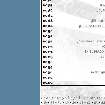
100385.
¿Co
100386.
¿CUA
100387.
100388.
¿EN 1998
100389.
¿LIQUIDO ESPESO
100390.
100391.
100392.
¿Con huevo, azúcar
100393.
¿C
100394.
¿EN EL PRADO
100395.
¿Co
100396.
100397.
100398.
¿A ver qu
100399.
100400.
1
-
2
-
3
-
4
-
5
-
6
-
7
-
8
-
9
-
10
-
11
-
-
36
-
37
-
38
-
39
-
40
-
41
-
42
-
43
-
44