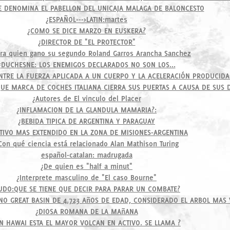
 DENOMINA EL PABELLON DEL UNICAJA MALAGA DE BALONCESTO
¿ESPAÑOL--->LATIN:martes
¿COMO SE DICE MARZO EN EUSKERA?
¿DIRECTOR DE "EL PROTECTOR"
ra quien gano su segundo Roland Garros Arancha Sanchez
¿DUCHESNE: LOS ENEMIGOS DECLARADOS NO SON LOS...
NTRE LA FUERZA APLICADA A UN CUERPO Y LA ACELERACIÓN PRODUCIDA
QUE MARCA DE COCHES ITALIANA CIERRA SUS PUERTAS A CAUSA DE SUS 
¿Autores de El vinculo del Placer
¿INFLAMACION DE LA GLANDULA MAMARIA?:
¿BEBIDA TIPICA DE ARGENTINA Y PARAGUAY
TIVO MAS EXTENDIDO EN LA ZONA DE MISIONES-ARGENTINA
Con qué ciencia está relacionado Alan Mathison Turing
español-catalan: madrugada
¿De quien es "half a minut"
¿Interprete masculino de "El caso Bourne"
JUDO:QUE SE TIENE QUE DECIR PARA PARAR UN COMBATE?
NO GREAT BASIN DE 4.723 AñOS DE EDAD, CONSIDERADO EL ARBOL MAS 
¿DIOSA ROMANA DE LA MAñANA
N HAWAI ESTA EL MAYOR VOLCAN EN ACTIVO. SE LLAMA ?