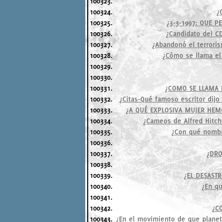
100323.
100324.
¿
100325.
¿3-3-1997: QUE P
100326.
¿Candidato del CD
100327.
¿Abandonó el terrori
100328.
¿Cómo se llama el 
100329.
100330.
100331.
¿COMO SE LLAMA 
100332.
¿Citas-Qué famoso escritor dijo
100333.
¿A QUÉ EXPLOSIVA MUJER HEMO
100334.
¿Cameos de Alfred Hitch
100335.
¿Con qué nombr
100336.
100337.
¿DRO
100338.
100339.
¿EL DESAST
100340.
¿En qu
100341.
100342.
¿C
100343.
¿En el movimiento de que planet