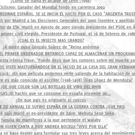
¿Cómo se llama el alcalde de León (1998)
Ciclismo: Ganador del Mundial fondo en carretera 2002
ERSONAJE ESPAÑOL, SE LE INICIA EL JUICIO POR EL CASO "ARGENTIA TRUS
S por Madrid a las Elecciones Generales del 2000 (nombre y apellido
smo de ETA, murió en Agosto de 2003 siendo presidente del PSOE en Á
primer civil elegido, Presidente de Portugal, el 16 de febrero de 198
¿CUAL ES EL INSECTO MAS GRANDE?
¿A quién puso Gonzalo Suárez de "Reina anónima
EL PRIMER ORDENADOR BRITANICO CAPAZ DE ALMACENAR UN PROGRAM
 esta irónica frase: "Puedo decir que los rumores sobre mi muerte s
S VISTO MASTURBÁNDOSE EN EL JACUZI DE LA CASA DEL GRAN HERMANO
cock: ¿En que pelicula podemos verle saliendo de la habitacion de u
e es más conocido el escritor (1398-1458) Íñigo López de Mendoza?
¿DE QUE COLOR SON LAS BOTELLAS DE VINO DEL RHIN
GAS:¿El hachis que se consume en españa proviene de...
¿De que pais es originario el cuscus
RE DE ANNUAL LO SUFRIO ESPAÑA EN LA GUERRA CONTRA ¿QUE PAIS
é país murió el ex-presidente de Zaire, Mobutu Sese Seko
familia de mamiferos a la que pertenece el walaby
ON QUIEN CANTA A DUO ANDREA BOCELLI "VIVO POR ELLA"
a se baso Kepler para formular sus tres leyes acerca del movimiento