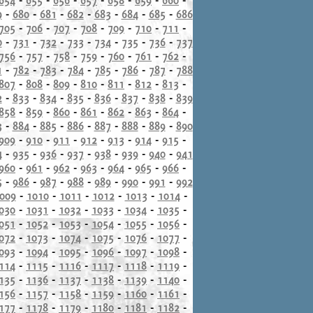
9
-
680
-
681
-
682
-
683
-
684
-
685
-
686
705
-
706
-
707
-
708
-
709
-
710
-
711
-
0
-
731
-
732
-
733
-
734
-
735
-
736
-
737
756
-
757
-
758
-
759
-
760
-
761
-
762
-
1
-
782
-
783
-
784
-
785
-
786
-
787
-
788
807
-
808
-
809
-
810
-
811
-
812
-
813
-
2
-
833
-
834
-
835
-
836
-
837
-
838
-
839
858
-
859
-
860
-
861
-
862
-
863
-
864
-
3
-
884
-
885
-
886
-
887
-
888
-
889
-
890
909
-
910
-
911
-
912
-
913
-
914
-
915
-
4
-
935
-
936
-
937
-
938
-
939
-
940
-
941
960
-
961
-
962
-
963
-
964
-
965
-
966
-
5
-
986
-
987
-
988
-
989
-
990
-
991
-
992
009
-
1010
-
1011
-
1012
-
1013
-
1014
-
030
-
1031
-
1032
-
1033
-
1034
-
1035
-
051
-
1052
-
1053
-
1054
-
1055
-
1056
-
072
-
1073
-
1074
-
1075
-
1076
-
1077
-
093
-
1094
-
1095
-
1096
-
1097
-
1098
-
114
-
1115
-
1116
-
1117
-
1118
-
1119
-
135
-
1136
-
1137
-
1138
-
1139
-
1140
-
156
-
1157
-
1158
-
1159
-
1160
-
1161
-
177
-
1178
-
1179
-
1180
-
1181
-
1182
-