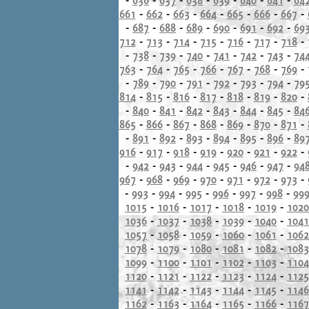
661
-
662
-
663
-
664
-
665
-
666
-
667
-
-
687
-
688
-
689
-
690
-
691
-
692
-
69
712
-
713
-
714
-
715
-
716
-
717
-
718
-
-
738
-
739
-
740
-
741
-
742
-
743
-
74
763
-
764
-
765
-
766
-
767
-
768
-
769
-
-
789
-
790
-
791
-
792
-
793
-
794
-
79
814
-
815
-
816
-
817
-
818
-
819
-
820
-
-
840
-
841
-
842
-
843
-
844
-
845
-
84
865
-
866
-
867
-
868
-
869
-
870
-
871
-
-
891
-
892
-
893
-
894
-
895
-
896
-
89
916
-
917
-
918
-
919
-
920
-
921
-
922
-
-
942
-
943
-
944
-
945
-
946
-
947
-
94
967
-
968
-
969
-
970
-
971
-
972
-
973
-
-
993
-
994
-
995
-
996
-
997
-
998
-
99
1015
-
1016
-
1017
-
1018
-
1019
-
1020
1036
-
1037
-
1038
-
1039
-
1040
-
1041
1057
-
1058
-
1059
-
1060
-
1061
-
1062
1078
-
1079
-
1080
-
1081
-
1082
-
1083
1099
-
1100
-
1101
-
1102
-
1103
-
1104
1120
-
1121
-
1122
-
1123
-
1124
-
1125
1141
-
1142
-
1143
-
1144
-
1145
-
1146
1162
-
1163
-
1164
-
1165
-
1166
-
1167