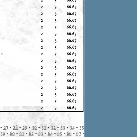
2
3
66.67
2
3
66.67
2
3
66.67
2
3
66.67
R
2
3
66.67
2
3
66.67
2
3
66.67
os
2
3
66.67
2
3
66.67
2
3
66.67
2
3
66.67
2
3
66.67
2
3
66.67
2
3
66.67
2
3
66.67
2
3
66.67
-
27
-
28
-
29
-
30
-
31
-
32
-
33
-
34
-
35
-
59
-
60
-
61
-
62
-
63
-
64
-
65
-
66
-
67
-