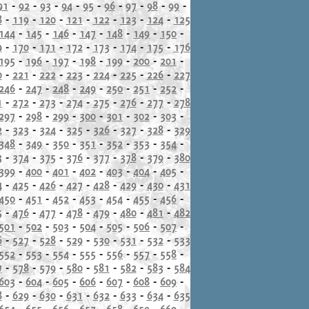
91
-
92
-
93
-
94
-
95
-
96
-
97
-
98
-
99
-
8
-
119
-
120
-
121
-
122
-
123
-
124
-
125
144
-
145
-
146
-
147
-
148
-
149
-
150
-
9
-
170
-
171
-
172
-
173
-
174
-
175
-
176
195
-
196
-
197
-
198
-
199
-
200
-
201
-
0
-
221
-
222
-
223
-
224
-
225
-
226
-
227
246
-
247
-
248
-
249
-
250
-
251
-
252
-
1
-
272
-
273
-
274
-
275
-
276
-
277
-
278
297
-
298
-
299
-
300
-
301
-
302
-
303
-
2
-
323
-
324
-
325
-
326
-
327
-
328
-
329
348
-
349
-
350
-
351
-
352
-
353
-
354
-
3
-
374
-
375
-
376
-
377
-
378
-
379
-
380
399
-
400
-
401
-
402
-
403
-
404
-
405
-
4
-
425
-
426
-
427
-
428
-
429
-
430
-
431
450
-
451
-
452
-
453
-
454
-
455
-
456
-
5
-
476
-
477
-
478
-
479
-
480
-
481
-
482
501
-
502
-
503
-
504
-
505
-
506
-
507
-
6
-
527
-
528
-
529
-
530
-
531
-
532
-
533
552
-
553
-
554
-
555
-
556
-
557
-
558
-
7
-
578
-
579
-
580
-
581
-
582
-
583
-
584
603
-
604
-
605
-
606
-
607
-
608
-
609
-
8
-
629
-
630
-
631
-
632
-
633
-
634
-
635
654
-
655
-
656
-
657
-
658
-
659
-
660
-