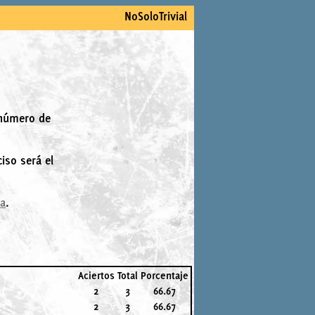
NoSoloTrivial
 número de
iso será el
la
.
Aciertos
Total
Porcentaje
2
3
66.67
2
3
66.67