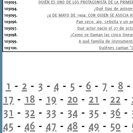
103093.
QUIÉN ES UNO DE LOS PROTAGONISTA DE LA PRIME
103094.
¿Qué tipo de avione
103095.
¿4 DE MAYO DE 1904: CON QUIEN SE ASOCIA 
103096.
Pan seco, ajo, cebolla y un 
103097.
Que actor nacio el 27 de octu
103098.
¿Como se llaman las cinco linea
103099.
A qué familia de instrument
103100.
Quiénes cantan "
1
-
2
-
3
-
4
-
5
-
6
-
7
-
8
17
-
18
-
19
-
20
-
21
-
22
-
31
-
32
-
33
-
34
-
35
-
36
-
45
-
46
-
47
-
48
-
49
-
50
-