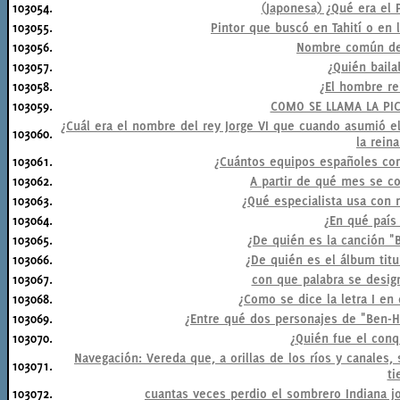
103054.
(Japonesa) ¿Qué era el 
103055.
Pintor que buscó en Tahití o en 
103056.
Nombre común del
103057.
¿Quién baila
103058.
¿El hombre rei
103059.
COMO SE LLAMA LA PI
¿Cuál era el nombre del rey Jorge VI que cuando asumió e
103060.
la reina
103061.
¿Cuántos equipos españoles corr
103062.
A partir de qué mes se co
103063.
¿Qué especialista usa con 
103064.
¿En qué país
103065.
¿De quién es la canción "
103066.
¿De quién es el álbum tit
103067.
con que palabra se design
103068.
¿Como se dice la letra I en 
103069.
¿Entre qué dos personajes de "Ben-Hu
103070.
¿Quién fue el conq
Navegación: Vereda que, a orillas de los ríos y canales,
103071.
ti
103072.
cuantas veces perdio el sombrero Indiana jo