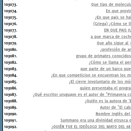
103073.
Que tipo de molecula
103074.
En que provin
103075.
¿En que pais se ha
103076.
(Griega) ¿Cómo se l
103077.
EN QUE PAIS J
103078.
a que marca de coche
103079.
Que año sigue al 
103080.
¿profesión de ar
103081.
grupo de primates conocido
103082.
¿Cómo se llama el per
103083.
que parte de un barco pued
103084.
¿En que competicion se encuentran los m
103085.
¿El cierre involuntario de los m
103086.
quien presentaba el progra
103087.
¿Qué escritor uruguayo es el autor de "Primavera c
103088.
¿Quién es la autora de '
103089.
Autor de "El ca
103090.
Nombre inglés del
103091.
Summano era una divinidad etrusca q
103092.
¿QUIÉN FUE EL IDEÓLOGO DEL MAYO DEL 6