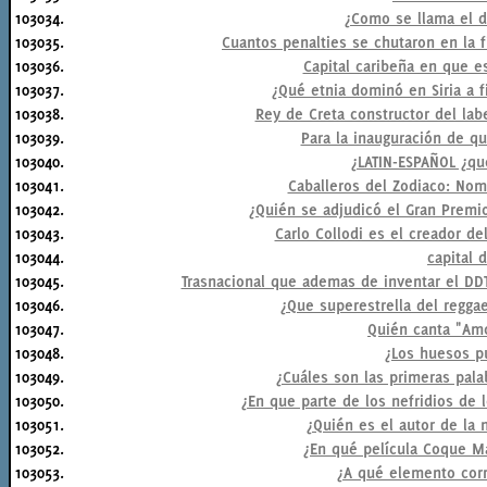
103034.
¿Como se llama el d
103035.
Cuantos penalties se chutaron en la f
103036.
Capital caribeña en que e
103037.
¿Qué etnia dominó en Siria a f
103038.
Rey de Creta constructor del lab
103039.
Para la inauguración de qu
103040.
¿LATIN-ESPAÑOL ¿que
103041.
Caballeros del Zodiaco: Nom
103042.
¿Quién se adjudicó el Gran Prem
103043.
Carlo Collodi es el creador del 
103044.
capital 
103045.
Trasnacional que ademas de inventar el DDT y
103046.
¿Que superestrella del regga
103047.
Quién canta "Amo
103048.
¿Los huesos p
103049.
¿Cuáles son las primeras pal
103050.
¿En que parte de los nefridios de l
103051.
¿Quién es el autor de la n
103052.
¿En qué película Coque Ma
103053.
¿A qué elemento cor