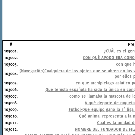
#
Pre
103001.
¿CUÁL es el gen
103002.
CON QUÉ APODO ERA CONOC
103003.
con que 
(Navegación)Cualquiera de los ojetes que se abren en las ve
103004.
por ellos 
103005.
en que archipielago asiatico
103006.
Que tenista española ha sido la única en conq
103007.
como se llamaba la mascota de l
103008.
A qué deporte de raqueta
103009.
Futbol-Que equipo gano la 1º liga
103010.
Qué animal representa a la m
103011.
Cual es la unidad d
103012.
NOMBRE DEL FUNDADOR DE FILA