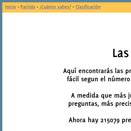
Inicio
-
Partida
-
¿Cuánto sabes?
-
Clasificación
Las
Aquí encontrarás las p
fácil segun el número
A medida que más j
preguntas, más precis
Ahora hay 215079 preg