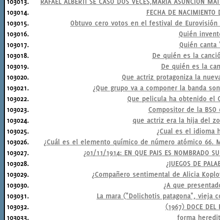
103013.
RAFAEL ALBERTI SE CASÓ DOS VECES,MARIA ASUNCIÓN MA
103014.
FECHA DE NACIMIENTO 
103015.
Obtuvo cero votos en el festival de Eurovisión
103016.
Quién invent
103017.
Quién canta 
103018.
De quién es la canci
103019.
De quién es la ca
103020.
Que actriz protagoniza la nueva
103021.
¿Que grupo va a componer la banda sonor
103022.
Que pelicula ha obtenido el O
103023.
Compositor de la BSO 
103024.
que actriz era la hija del z
103025.
¿Cual es el idioma 
103026.
¿Cuál es el elemento químico de número atómico 66. Met
103027.
¿01/11/1914: EN QUE PAIS ES NOMBRADO SU
103028.
¿JUEGOS DE PALA
103029.
¿Compañero sentimental de Alicia Koplow
103030.
¿A que presentado
103031.
La mara ("Dolichotis patagona", vieja c
103032.
(1967) DOCE DEL 
103033.
forma heredi