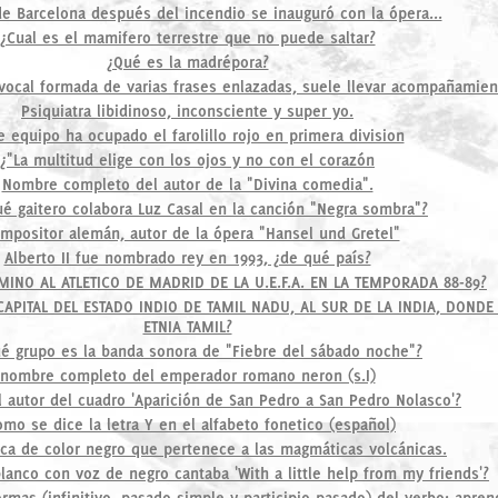
de Barcelona después del incendio se inauguró con la ópera...
¿Cual es el mamifero terrestre que no puede saltar?
¿Qué es la madrépora?
ocal formada de varias frases enlazadas, suele llevar acompañamien
Psiquiatra libidinoso, inconsciente y super yo.
 equipo ha ocupado el farolillo rojo en primera division
¿"La multitud elige con los ojos y no con el corazón
Nombre completo del autor de la "Divina comedia".
é gaitero colabora Luz Casal en la canción "Negra sombra"?
mpositor alemán, autor de la ópera "Hansel und Gretel"
Alberto II fue nombrado rey en 1993, ¿de qué país?
MINO AL ATLETICO DE MADRID DE LA U.E.F.A. EN LA TEMPORADA 88-89?
APITAL DEL ESTADO INDIO DE TAMIL NADU, AL SUR DE LA INDIA, DOND
ETNIA TAMIL?
é grupo es la banda sonora de "Fiebre del sábado noche"?
nombre completo del emperador romano neron (s.I)
l autor del cuadro 'Aparición de San Pedro a San Pedro Nolasco'?
omo se dice la letra Y en el alfabeto fonetico (español)
oca de color negro que pertenece a las magmáticas volcánicas.
lanco con voz de negro cantaba 'With a little help from my friends'?
formas (infinitivo, pasado simple y participio pasado) del verbo: apren