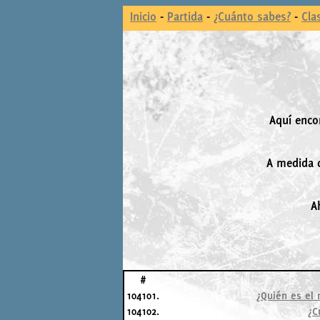
Inicio
-
Partida
-
¿Cuánto sabes?
-
Cla
Aquí enco
A medida q
A
#
104101.
¿Quién es el 
104102.
¿C