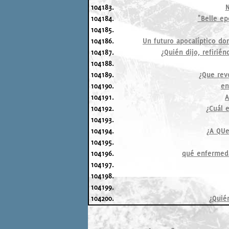
104183.
N
104184.
"Belle ep
104185.
104186.
Un futuro apocalíptico don
104187.
¿Quién dijo, refirié
104188.
104189.
¿Que rev
104190.
en
104191.
A
104192.
¿Cuál e
104193.
104194.
¿A QUe
104195.
104196.
qué enfermeda
104197.
104198.
104199.
104200.
¿Quién