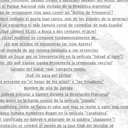
s el Parque Nacional más visitado de la República Argentina?
po de restaurante irias para comer un "Rollito de Primavera"?
urió exiliado el poeta Juan Larrea, uno de los grandes de la generaci
d se encuentra el más famoso corral de comedias de toda España?
¿Qué compró EE.UU. a Rusia a dos centavos el acre?
l cóctel madison se compone fundamentalmente de...
¿En que oceano se encuentran las islas Azores?
ué moneda de oro romana equivalia a 100 sestercios
ibió un Oscar por su interpretación en la película "Salvad al tigre"?
to: ¿En qué equipo jugaba Rementería la temporada 1991/92?
Ganador del Dakar 1996, categoría motos.
¿Qué río pasa por Lérida?
iz presente en "el honor de los prizzi" y "los timadores"
Nombre de pila de Zarraga
 ordenó ejecutar a Danton durante la Revolución Francesa?
de quien es la banda sonora de la pelicula "Xanadu"
stadistica, como se llama el valor que mas se repite o valor mas co
abaco fumaba Humphrey Bogart en la pelicula "Casablanca"
l significado en gallego y asturiano de la palabra "chapapote"?
stalación se celebró el sorteo de la fase final del Mundial 98