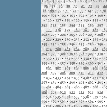
1
-
2
-
3
-
4
-
5
-
6
-
7
-
8
-
9
-
10
-
11
-
-
36
-
37
-
38
-
39
-
40
-
41
-
42
-
43
-
44
68
-
69
-
70
-
71
-
72
-
73
-
74
-
75
-
76
100
-
101
-
102
-
103
-
104
-
105
-
106
-
-
126
-
127
-
128
-
129
-
130
-
131
-
13
151
-
152
-
153
-
154
-
155
-
156
-
157
-
-
177
-
178
-
179
-
180
-
181
-
182
-
18
202
-
203
-
204
-
205
-
206
-
207
-
208
-
-
228
-
229
-
230
-
231
-
232
-
233
-
23
253
-
254
-
255
-
256
-
257
-
258
-
259
-
-
279
-
280
-
281
-
282
-
283
-
284
-
28
304
-
305
-
306
-
307
-
308
-
309
-
310
-
-
330
-
331
-
332
-
333
-
334
-
335
-
33
355
-
356
-
357
-
358
-
359
-
360
-
361
-
-
381
-
382
-
383
-
384
-
385
-
386
-
38
406
-
407
-
408
-
409
-
410
-
411
-
412
-
-
432
-
433
-
434
-
435
-
436
-
437
-
43
457
-
458
-
459
-
460
-
461
-
462
-
463
-
-
483
-
484
-
485
-
486
-
487
-
488
-
48
508
-
509
-
510
-
511
-
512
-
513
-
514
-
-
534
-
535
-
536
-
537
-
538
-
539
-
54
559
-
560
-
561
-
562
-
563
-
564
-
565
-
-
585
-
586
-
587
-
588
-
589
-
590
-
59