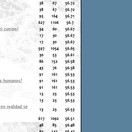
38
67
56.72
38
67
56.72
93
164
56.71
627
1106
56.7
el cuerpo?
34
60
56.67
17
30
56.67
17
30
56.67
597
1054
56.65
30
53
56.61
86
152
56.58
43
76
56.58
91
161
56.53
mas humanos?
91
161
56.53
91
161
56.53
13
23
56.53
13
23
56.53
 en realidad se
13
23
56.53
617
1092
56.51
48
85
56.48
83
147
56.47