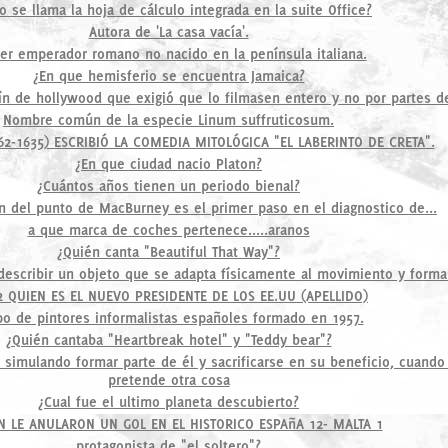
 se llama la hoja de cálculo integrada en la suite Office?
Autora de 'La casa vacía'.
er emperador romano no nacido en la península italiana.
¿En que hemisferio se encuentra Jamaica?
rín de hollywood que exigió que lo filmasen entero y no por partes d
Nombre común de la especie Linum suffruticosum.
2-1635) ESCRIBIÓ LA COMEDIA MITOLÓGICA "EL LABERINTO DE CRETA".
¿En que ciudad nacio Platon?
¿Cuántos años tienen un periodo bienal?
n del punto de MacBurney es el primer paso en el diagnostico de...
a que marca de coches pertenece.....aranos
¿Quién canta "Beautiful That Way"?
a describir un objeto que se adapta físicamente al movimiento y for
2 QUIEN ES EL NUEVO PRESIDENTE DE LOS EE.UU (APELLIDO)
po de pintores informalistas españoles formado en 1957.
¿Quién cantaba "Heartbreak hotel" y "Teddy bear"?
simulando formar parte de él y sacrificarse en su beneficio, cuando
pretende otra cosa
¿Cual fue el ultimo planeta descubierto?
N LE ANULARON UN GOL EN EL HISTORICO ESPAñA 12- MALTA 1
protagonista de "el soltero"?