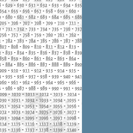
8
-
629
-
630
-
631
-
632
-
633
-
634
-
635
654
-
655
-
656
-
657
-
658
-
659
-
660
-
9
-
680
-
681
-
682
-
683
-
684
-
685
-
686
705
-
706
-
707
-
708
-
709
-
710
-
711
-
0
-
731
-
732
-
733
-
734
-
735
-
736
-
737
756
-
757
-
758
-
759
-
760
-
761
-
762
-
1
-
782
-
783
-
784
-
785
-
786
-
787
-
788
807
-
808
-
809
-
810
-
811
-
812
-
813
-
2
-
833
-
834
-
835
-
836
-
837
-
838
-
839
858
-
859
-
860
-
861
-
862
-
863
-
864
-
3
-
884
-
885
-
886
-
887
-
888
-
889
-
890
909
-
910
-
911
-
912
-
913
-
914
-
915
-
4
-
935
-
936
-
937
-
938
-
939
-
940
-
941
960
-
961
-
962
-
963
-
964
-
965
-
966
-
5
-
986
-
987
-
988
-
989
-
990
-
991
-
992
009
-
1010
-
1011
-
1012
-
1013
-
1014
-
030
-
1031
-
1032
-
1033
-
1034
-
1035
-
051
-
1052
-
1053
-
1054
-
1055
-
1056
-
072
-
1073
-
1074
-
1075
-
1076
-
1077
-
093
-
1094
-
1095
-
1096
-
1097
-
1098
-
114
-
1115
-
1116
-
1117
-
1118
-
1119
-
135
-
1136
-
1137
-
1138
-
1139
-
1140
-