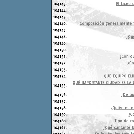
104143.
El Liceo 
104144.
104145.
104146.
Composición generalmente v
104147.
104148.
¿Que
104149.
104150.
104151.
¿Con qu
104152.
¿Co
104153.
104154.
QUE EQUIPO ELI
QUÉ IMPORTANTE CIUDAD ES LA C
104155.
104156.
¿De qu
104157.
104158.
¿Quién es e
104159.
¿C
104160.
Tipo de r
104161.
¿Qué cantante b
104162.
En inglés, las tres 