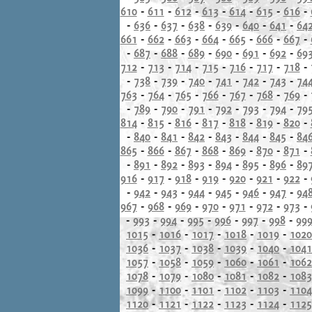
610
-
611
-
612
-
613
-
614
-
615
-
616
-
-
636
-
637
-
638
-
639
-
640
-
641
-
64
661
-
662
-
663
-
664
-
665
-
666
-
667
-
-
687
-
688
-
689
-
690
-
691
-
692
-
69
712
-
713
-
714
-
715
-
716
-
717
-
718
-
-
738
-
739
-
740
-
741
-
742
-
743
-
74
763
-
764
-
765
-
766
-
767
-
768
-
769
-
-
789
-
790
-
791
-
792
-
793
-
794
-
79
814
-
815
-
816
-
817
-
818
-
819
-
820
-
-
840
-
841
-
842
-
843
-
844
-
845
-
84
865
-
866
-
867
-
868
-
869
-
870
-
871
-
-
891
-
892
-
893
-
894
-
895
-
896
-
89
916
-
917
-
918
-
919
-
920
-
921
-
922
-
-
942
-
943
-
944
-
945
-
946
-
947
-
94
967
-
968
-
969
-
970
-
971
-
972
-
973
-
-
993
-
994
-
995
-
996
-
997
-
998
-
99
1015
-
1016
-
1017
-
1018
-
1019
-
1020
1036
-
1037
-
1038
-
1039
-
1040
-
1041
1057
-
1058
-
1059
-
1060
-
1061
-
1062
1078
-
1079
-
1080
-
1081
-
1082
-
1083
1099
-
1100
-
1101
-
1102
-
1103
-
1104
1120
-
1121
-
1122
-
1123
-
1124
-
1125