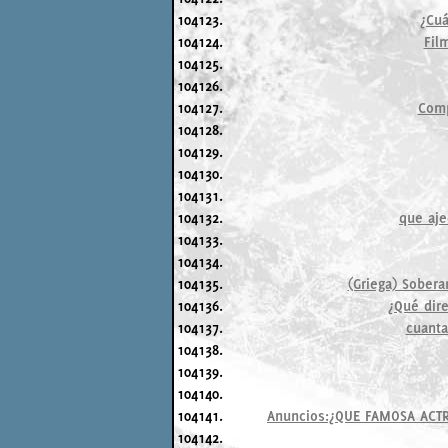
104123.
¿Cuá
104124.
Fil
104125.
104126.
104127.
Comp
104128.
104129.
104130.
104131.
104132.
que aje
104133.
104134.
104135.
(Griega) Sobera
104136.
¿Qué dir
104137.
cuanta
104138.
104139.
104140.
104141.
Anuncios:¿QUE FAMOSA ACTR
104142.