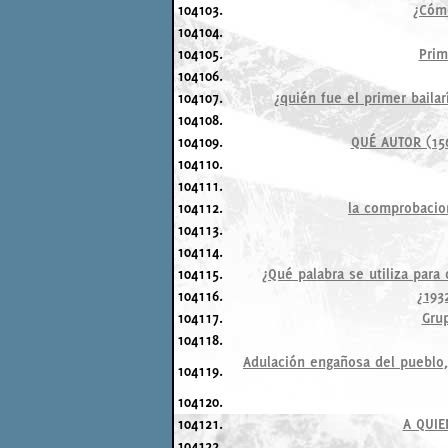
104103.
¿Cómo
104104.
104105.
Prim
104106.
104107.
¿quién fue el primer baila
104108.
104109.
QUÉ AUTOR (156
104110.
104111.
104112.
la comprobacio
104113.
104114.
104115.
¿Qué palabra se utiliza par
104116.
¿193
104117.
Gru
104118.
Adulación engañosa del pueblo, 
104119.
104120.
104121.
A QUIE
104122.