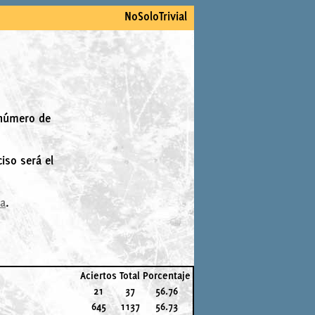
NoSoloTrivial
 número de
iso será el
la
.
Aciertos
Total
Porcentaje
21
37
56.76
645
1137
56.73