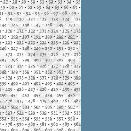
-
27
-
28
-
29
-
30
-
31
-
32
-
33
-
34
-
35
-
59
-
60
-
61
-
62
-
63
-
64
-
65
-
66
-
67
-
91
-
92
-
93
-
94
-
95
-
96
-
97
-
98
-
99
-
8
-
119
-
120
-
121
-
122
-
123
-
124
-
125
144
-
145
-
146
-
147
-
148
-
149
-
150
-
9
-
170
-
171
-
172
-
173
-
174
-
175
-
176
195
-
196
-
197
-
198
-
199
-
200
-
201
-
0
-
221
-
222
-
223
-
224
-
225
-
226
-
227
246
-
247
-
248
-
249
-
250
-
251
-
252
-
1
-
272
-
273
-
274
-
275
-
276
-
277
-
278
297
-
298
-
299
-
300
-
301
-
302
-
303
-
2
-
323
-
324
-
325
-
326
-
327
-
328
-
329
348
-
349
-
350
-
351
-
352
-
353
-
354
-
3
-
374
-
375
-
376
-
377
-
378
-
379
-
380
399
-
400
-
401
-
402
-
403
-
404
-
405
-
4
-
425
-
426
-
427
-
428
-
429
-
430
-
431
450
-
451
-
452
-
453
-
454
-
455
-
456
-
5
-
476
-
477
-
478
-
479
-
480
-
481
-
482
501
-
502
-
503
-
504
-
505
-
506
-
507
-
6
-
527
-
528
-
529
-
530
-
531
-
532
-
533
552
-
553
-
554
-
555
-
556
-
557
-
558
-
7
-
578
-
579
-
580
-
581
-
582
-
583
-
584
603
-
604
-
605
-
606
-
607
-
608
-
609
-