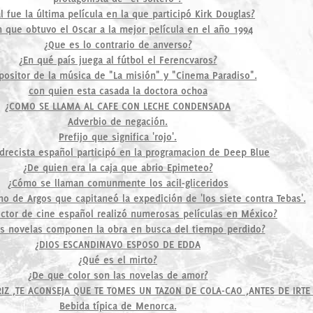
l fue la última película en la que participó Kirk Douglas?
m que obtuvo el Oscar a la mejor película en el año 1994
¿Que es lo contrario de anverso?
¿En qué país juega al fútbol el Ferencvaros?
ositor de la música de "La misión" y "Cinema Paradiso".
con quien esta casada la doctora ochoa
¿COMO SE LLAMA AL CAFE CON LECHE CONDENSADA
Adverbio de negación.
Prefijo que significa 'rojo'.
drecista español participó en la programacion de Deep Blue
¿De quien era la caja que abrio Epimeteo?
¿Cómo se llaman comunmente los acil-gliceridos
no de Argos que capitaneó la expedición de 'los siete contra Tebas'.
ector de cine español realizó numerosas películas en México?
s novelas componen la obra en busca del tiempo perdido?
¿DIOS ESCANDINAVO ESPOSO DE EDDA
¿Qué es el mirto?
¿De que color son las novelas de amor?
IZ ,TE ACONSEJA QUE TE TOMES UN TAZON DE COLA-CAO ,ANTES DE IRTE
Bebida típica de Menorca.