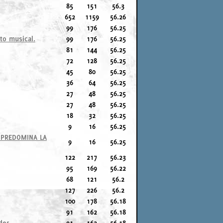
85
151
56.3
652
1159
56.26
99
176
56.25
to musical.
99
176
56.25
81
144
56.25
72
128
56.25
45
80
56.25
36
64
56.25
27
48
56.25
27
48
56.25
18
32
56.25
9
16
56.25
E PREDOMINA LA
9
16
56.25
122
217
56.23
95
169
56.22
68
121
56.2
127
226
56.2
100
178
56.18
91
162
56.18
der.
91
162
56.18