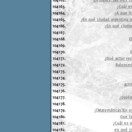
104163.
¿Cuál e
104164.
¿A que ti
104165.
¿En qué ciudad argentina m
104166.
¿En qué ciuda
104167.
104168.
E
104169.
104170.
Q
104171.
¿Qué actor rec
104172.
Balonces
104173.
104174.
104175.
actr
104176.
104177.
¿Quién
104178.
104179.
¿(Matemáticas)En e
104180.
Que t
104181.
¿Cuál es e
104182.
en qué in