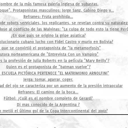
ombre de la más famosa galería inglesa de subastas.
oque". Protagonistas masculinos: Jorge Sanz, Gabino Diego y...
Refranes: Fruta prohibida...
de robots serviciales, los replicantes, se revelan contra su naturalez
ndose al conflicto de las Malvinas: "La culpa de todo esto la tiene Per
¿En que pais se origino la gripe asiatica?
olucionario cubano lucho con Fidel Castro y murio en Bolivia?
 que se convirtió el protagonista de "la metamorfosis"
utora norteamericana de "Entrevista Con un Vampiro"
s la profesión de Julia Roberts en la película "Mary Reilly"?
Quien es el protagonista de "batman vuelve"?
 ESCUELA PICTÓRICA PERTENECE "EL MATRIMONIO ARNOLFINI"
Jerga: tomar, agarrar, coger.
d del ojo se caracteriza por un aumento de la presión intraocular
Refranes: El camino de la boca...
Fútbol: ¿Cuál es el nombre completo de Gerard?
Dj mas conocido de la Argentina ?
 metió el último gol de la Copa Intercontinental del 2002?