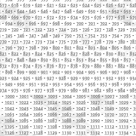
617
-
618
-
619
-
620
-
621
-
622
-
623
-
624
-
625
-
626
-
627
-
62
2
-
643
-
644
-
645
-
646
-
647
-
648
-
649
-
650
-
651
-
652
-
653
-
668
-
669
-
670
-
671
-
672
-
673
-
674
-
675
-
676
-
677
-
678
-
67
3
-
694
-
695
-
696
-
697
-
698
-
699
-
700
-
701
-
702
-
703
-
704
-
719
-
720
-
721
-
722
-
723
-
724
-
725
-
726
-
727
-
728
-
729
-
73
4
-
745
-
746
-
747
-
748
-
749
-
750
-
751
-
752
-
753
-
754
-
755
-
770
-
771
-
772
-
773
-
774
-
775
-
776
-
777
-
778
-
779
-
780
-
78
5
-
796
-
797
-
798
-
799
-
800
-
801
-
802
-
803
-
804
-
805
-
806
-
821
-
822
-
823
-
824
-
825
-
826
-
827
-
828
-
829
-
830
-
831
-
83
6
-
847
-
848
-
849
-
850
-
851
-
852
-
853
-
854
-
855
-
856
-
857
-
872
-
873
-
874
-
875
-
876
-
877
-
878
-
879
-
880
-
881
-
882
-
88
7
-
898
-
899
-
900
-
901
-
902
-
903
-
904
-
905
-
906
-
907
-
908
-
923
-
924
-
925
-
926
-
927
-
928
-
929
-
930
-
931
-
932
-
933
-
93
8
-
949
-
950
-
951
-
952
-
953
-
954
-
955
-
956
-
957
-
958
-
959
-
974
-
975
-
976
-
977
-
978
-
979
-
980
-
981
-
982
-
983
-
984
-
98
9
-
1000
-
1001
-
1002
-
1003
-
1004
-
1005
-
1006
-
1007
-
1008
-
1
-
1021
-
1022
-
1023
-
1024
-
1025
-
1026
-
1027
-
1028
-
1029
-
1
-
1042
-
1043
-
1044
-
1045
-
1046
-
1047
-
1048
-
1049
-
1050
-
1
-
1063
-
1064
-
1065
-
1066
-
1067
-
1068
-
1069
-
1070
-
1071
-
1
-
1084
-
1085
-
1086
-
1087
-
1088
-
1089
-
1090
-
1091
-
1092
-
1
-
1105
-
1106
-
1107
-
1108
-
1109
-
1110
-
1111
-
1112
-
1113
-
1
-
1126
-
1127
-
1128
-
1129
-
1130
-
1131
-
1132
-
1133
-
1134
-
1