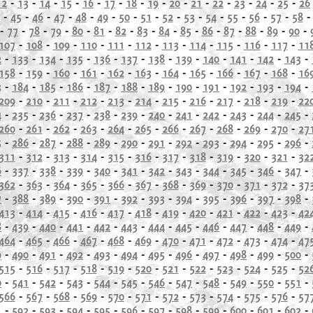
12
-
13
-
14
-
15
-
16
-
17
-
18
-
19
-
20
-
21
-
22
-
23
-
24
-
25
-
26
-
45
-
46
-
47
-
48
-
49
-
50
-
51
-
52
-
53
-
54
-
55
-
56
-
57
-
58
-
77
-
78
-
79
-
80
-
81
-
82
-
83
-
84
-
85
-
86
-
87
-
88
-
89
-
90
-
107
-
108
-
109
-
110
-
111
-
112
-
113
-
114
-
115
-
116
-
117
-
11
2
-
133
-
134
-
135
-
136
-
137
-
138
-
139
-
140
-
141
-
142
-
143
-
158
-
159
-
160
-
161
-
162
-
163
-
164
-
165
-
166
-
167
-
168
-
16
3
-
184
-
185
-
186
-
187
-
188
-
189
-
190
-
191
-
192
-
193
-
194
-
209
-
210
-
211
-
212
-
213
-
214
-
215
-
216
-
217
-
218
-
219
-
22
4
-
235
-
236
-
237
-
238
-
239
-
240
-
241
-
242
-
243
-
244
-
245
-
260
-
261
-
262
-
263
-
264
-
265
-
266
-
267
-
268
-
269
-
270
-
27
5
-
286
-
287
-
288
-
289
-
290
-
291
-
292
-
293
-
294
-
295
-
296
-
311
-
312
-
313
-
314
-
315
-
316
-
317
-
318
-
319
-
320
-
321
-
32
6
-
337
-
338
-
339
-
340
-
341
-
342
-
343
-
344
-
345
-
346
-
347
-
362
-
363
-
364
-
365
-
366
-
367
-
368
-
369
-
370
-
371
-
372
-
37
7
-
388
-
389
-
390
-
391
-
392
-
393
-
394
-
395
-
396
-
397
-
398
-
413
-
414
-
415
-
416
-
417
-
418
-
419
-
420
-
421
-
422
-
423
-
42
8
-
439
-
440
-
441
-
442
-
443
-
444
-
445
-
446
-
447
-
448
-
449
-
464
-
465
-
466
-
467
-
468
-
469
-
470
-
471
-
472
-
473
-
474
-
47
9
-
490
-
491
-
492
-
493
-
494
-
495
-
496
-
497
-
498
-
499
-
500
-
515
-
516
-
517
-
518
-
519
-
520
-
521
-
522
-
523
-
524
-
525
-
52
0
-
541
-
542
-
543
-
544
-
545
-
546
-
547
-
548
-
549
-
550
-
551
-
566
-
567
-
568
-
569
-
570
-
571
-
572
-
573
-
574
-
575
-
576
-
57
1
-
592
-
593
-
594
-
595
-
596
-
597
-
598
-
599
-
600
-
601
-
602
-