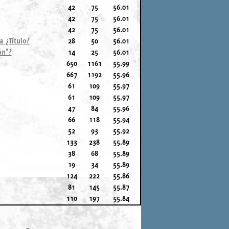
42
75
56.01
42
75
56.01
42
75
56.01
a ¿Título?
28
50
56.01
ón"?
14
25
56.01
650
1161
55.99
667
1192
55.96
61
109
55.97
61
109
55.97
47
84
55.96
66
118
55.94
52
93
55.92
133
238
55.89
38
68
55.89
19
34
55.89
124
222
55.86
81
145
55.87
110
197
55.84