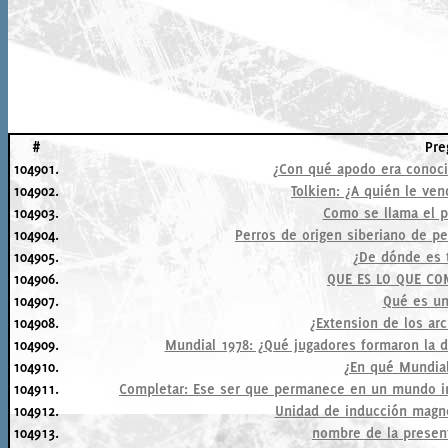
#
Pre
104901.
¿Con qué apodo era conoci
104902.
Tolkien: ¿A quién le ve
104903.
Como se llama el p
104904.
Perros de origen siberiano de pe
104905.
¿De dónde es t
104906.
QUE ES LO QUE C
104907.
Qué es un
104908.
¿Extension de los arc
104909.
Mundial 1978: ¿Qué jugadores formaron la de
104910.
¿En qué Mundia
104911.
Completar: Ese ser que permanece en un mundo imag
104912.
Unidad de inducción magné
104913.
nombre de la presen