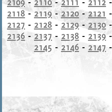
2109
-
2110
-
2111
-
2112
2118
-
2119
-
2120
-
2121
2127
-
2128
-
2129
-
2130
2136
-
2137
-
2138
-
2139
2145
-
2146
-
2147