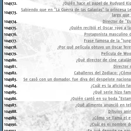
104972.
¿Quién hace el papel de Rudyard Ki
Sabiendo que en "La Guerra de las Galaxias" la princesa L
104973.
largo que
104974.
Director de "E
104975.
¿Quién recibió el Oscar 1999 a la
104976.
Protagonista masculino d
104977.
Frase famosa de la "Jungl
104978.
¿Por qué película obtuvo un Oscar Ter
104979.
Película de Woo
104980.
¿Qué director de cine catal
104981.
Director 
104982.
Caballeros del Zodiaco: ¿Cómo
104983.
Se casó con un domador, fue diva del despelote nacional 
104984.
¿Cuál es la afición f
104985.
¿Qué serie hizo fa
104986.
¿Quién cantó en su boda "Esta
104987.
¿Qué alimento anunció en tel
104988.
Dibujos anim
104989.
¿Cómo se llama el e
104990.
¿Cuál es el nombre d
104991.
¿En qué deporte se pase