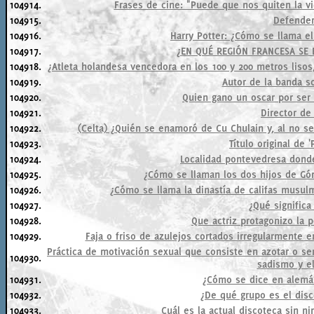
104914.
Frases de cine: "Puede que nos quiten la vida
104915.
Defender
104916.
Harry Potter: ¿Cómo se llama el
104917.
¿EN QUÉ REGIÓN FRANCESA SE 
104918.
¿Atleta holandesa vencedora en los 100 y 200 metros lisos
104919.
Autor de la banda so
104920.
Quien gano un oscar por ser
104921.
Director de
104922.
(Celta) ¿Quién se enamoró de Cu Chulain y, al no se
104923.
Título original de '
104924.
Localidad pontevedresa donde
104925.
¿Cómo se llaman los dos hijos de Gó
104926.
¿Cómo se llama la dinastía de califas musu
104927.
¿Qué significa
104928.
Que actriz protagonizo la 
104929.
Faja o friso de azulejos cortados irregularmente 
Práctica de motivación sexual que consiste en azotar o se
104930.
sadismo y e
104931.
¿Cómo se dice en alem
104932.
¿De qué grupo es el dis
104933.
Cuál es la actual discoteca sin 