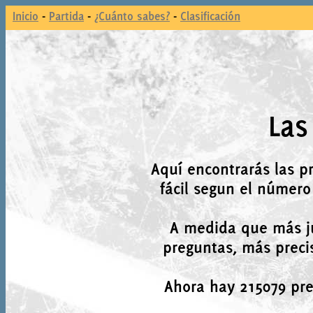
Inicio
-
Partida
-
¿Cuánto sabes?
-
Clasificación
Las
Aquí encontrarás las p
fácil segun el número
A medida que más j
preguntas, más precis
Ahora hay 215079 preg