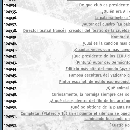
104934.
De que club es presidente
104935.
¿Quién era Ali 
104936.
La palabra inglesa "
104937.
¿Autor del cuadro "La bal
104938.
Director teatral francés, creador del 'teatro de la cruelda
104939.
Nombre de
104940.
¿Cual es la cancion mas 
104941.
¿Cuantas veces son mas largo
104942.
¿Que presidente de los EEUU d
104943.
(Pintura) Autor de: Demócrit
104944.
Edificio más alto del mundo (452 
104945.
Famosa escultura del Vaticano qu
104946.
Pintor español, de estilo expresionist
104947.
¿Qué animal
104948.
Curiosamente, la hormiga siempre cae so
104949.
¿A qué clase, dentro del filo de los artróp
104950.
¿Qué se obtiene de la planta 
Completar: (Platero y Tú) En el puente el silencio se puede
104951.
caminando buscando un ho
104952.
"Cuatro Ro