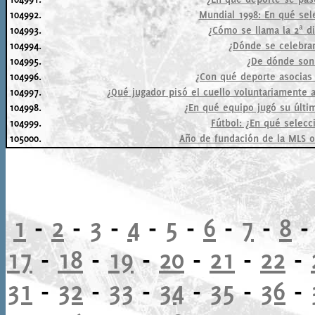
104992.
Mundial 1998: En qué sele
104993.
¿Cómo se llama la 2ª div
104994.
¿Dónde se celebrar
104995.
¿De dónde son 
104996.
¿Con qué deporte asocias 
104997.
¿Qué jugador pisó el cuello voluntariamente
104998.
¿En qué equipo jugó su últi
104999.
Fútbol: ¿En qué selecc
105000.
Año de fundación de la MLS o
1
-
2
-
3
-
4
-
5
-
6
-
7
-
8
17
-
18
-
19
-
20
-
21
-
22
-
31
-
32
-
33
-
34
-
35
-
36
-