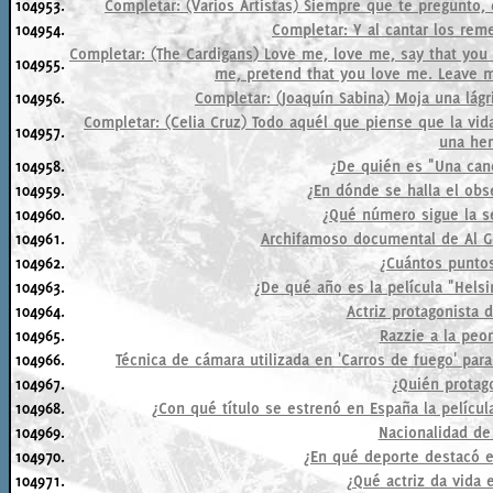
104953.
Completar: (Varios Artistas) Siempre que te pregunto
104954.
Completar: Y al cantar los reme
Completar: (The Cardigans) Love me, love me, say that you lo
104955.
me, pretend that you love me. Leave m
104956.
Completar: (Joaquín Sabina) Moja una lágr
Completar: (Celia Cruz) Todo aquél que piense que la vid
104957.
una her
104958.
¿De quién es "Una can
104959.
¿En dónde se halla el obs
104960.
¿Qué número sigue la seri
104961.
Archifamoso documental de Al Go
104962.
¿Cuántos puntos
104963.
¿De qué año es la película "Hels
104964.
Actriz protagonista d
104965.
Razzie a la peor
104966.
Técnica de cámara utilizada en 'Carros de fuego' para
104967.
¿Quién protago
104968.
¿Con qué título se estrenó en España la película
104969.
Nacionalidad de
104970.
¿En qué deporte destacó 
104971.
¿Qué actriz da vida e