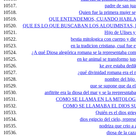
10517.
padre de san jua
10518.
Quien fue la primera mujer se
10519.
QUE ENTENDEMOS, CUANDO HABLAM
10520.
QUE ES LO QUE BUSCABAN LOS ALQUIMISTAS,
10521.
Hijo de Ulises 
10522.
bestia mitologica con cuerpo y di
10523.
en la tradicion cristiana, cual fue 
10524.
¿A qué Diosa alegórica romana se la representaba com
10525.
en ke animal se transformo jupi
10526.
ke ave estaba dedi
10527.
¿qué divinidad romana era el 
10528.
nombre del hijo
10529.
que se supone que da el
10530.
anfitrite era la diosa del mar y se la reepresntab
10531.
COMO SE LLAMA EN LA MITOLOGI
10532.
COMO SE LLAMABA EL DIOS S
10533.
Quién es el dios grie
10534.
dios egipcio del cielo, repr
10535.
nodriza que crio a 
10536.
diosa de la ca