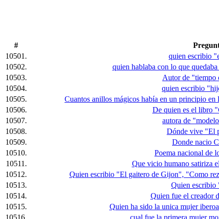
#
Pregun
10501.
quien escribio "
10502.
quien hablaba con lo que quedaba
10503.
Autor de "tiempo 
10504.
quien escribio "hij
10505.
Cuantos anillos mágicos había en un principio en l
10506.
De quien es el libro
10507.
autora de "modelo
10508.
Dónde vive "El p
10509.
Donde nacio C
10510.
Poema nacional de l
10511.
Que vicio humano satiriza e
10512.
Quien escribio "El gaitero de Gijon", "Como reza
10513.
Quien escribio
10514.
Quien fue el creador 
10515.
Quien ha sido la unica mujer ibero
10516.
cual fue la primera mujer mo