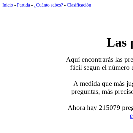
Inicio
-
Partida
-
¿Cuánto sabes?
-
Clasificación
Las 
Aquí encontrarás las pre
fácil segun el número 
A medida que más jug
preguntas, más preciso
Ahora hay 215079 pregu
e