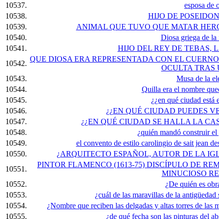
10537.
esposa de o
10538.
HIJO DE POSEIDON
10539.
ANIMAL QUE TUVO QUE MATAR HERC
10540.
Diosa griega de la
10541.
HIJO DEL REY DE TEBAS,
QUE DIOSA ERA REPRESENTADA CON EL CUERNO
10542.
OCULTA TRAS 
10543.
Musa de la ele
10544.
Quilla era el nombre que
10545.
¿¿en qué ciudad está 
10546.
¿¿EN QUÉ CIUDAD PUEDES V
10547.
¿¿EN QUÉ CIUDAD SE HALLA LA CA
10548.
¿quién mandó construir el
10549.
el convento de estilo carolingio de sait jean d
10550.
¿ARQUITECTO ESPAÑOL, AUTOR DE LA IGL
PINTOR FLAMENCO (1613-75) DISCÍPULO DE R
10551.
MINUCIOSO RE
10552.
¿De quién es obr
10553.
¿cuál de las maravillas de la antigüedad 
10554.
¿Nombre que reciben las delgadas y altas torres de las m
10555.
¿de qué fecha son las pinturas del a