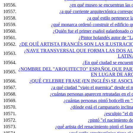
10556.
¿en qué museo se encuentran las 
10557.
¿a qué corriente arquitectónica corresp
10558.
¿a qué estilo pertenece l
10559.
¿qué monarca ordenó construir el edificio q
10560.
¿Quién fue el primer esañol galardonado co
10561.
¿Pintor holandés autor de "L
10562.
¿DE QUÉ ARTISTA FRANCÉS SON LAS ILUSTRACIO
¿NAVE TRANSVERSAL QUE FORMA LAS DOS AL
10563.
LATIN
10564.
¿En qué ciudad se encuentr
¿NOMBRE DEL "ARQUITECTO" ESPAÑOL QUE PA
10565.
EN LUGAR DE AR
10566.
¿QUÉ CELEBRE FRASE (EN INGLÉS) SE ASOC
10567.
¿a qué ciudad "viajo el guernica" desde el
10568.
¿cuántas personas aparecen retratadas en el c
10569.
¿cuántas personas pintó boticelli en 
10570.
¿dónde está el campanario incli
10571.
¿esculpio "el d
10572.
¿pintó "el nacimiento d
10573.
¿qué artista del renacimiento pintó el fa