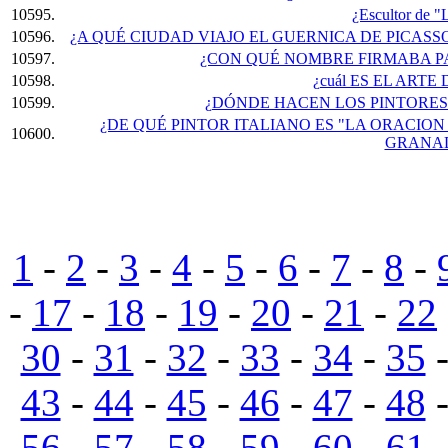
10595.
¿Escultor de "
10596.
¿A QUÉ CIUDAD VIAJO EL GUERNICA DE PICAS
10597.
¿CON QUÉ NOMBRE FIRMABA P
10598.
¿cuál ES EL ARTE
10599.
¿DÓNDE HACEN LOS PINTORES
¿DE QUÉ PINTOR ITALIANO ES "LA ORACION
10600.
GRANA
1
-
2
-
3
-
4
-
5
-
6
-
7
-
8
-
-
17
-
18
-
19
-
20
-
21
-
22
30
-
31
-
32
-
33
-
34
-
35
43
-
44
-
45
-
46
-
47
-
48
56
-
57
-
58
-
59
-
60
-
61