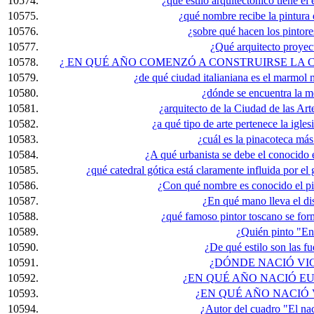
10574.
¿qué estilo arquitectónico tiene el
10575.
¿qué nombre recibe la pintura d
10576.
¿sobre qué hacen los pintore
10577.
¿Qué arquitecto proyect
10578.
¿ EN QUÉ AÑO COMENZÓ A CONSTRUIRSE LA
10579.
¿de qué ciudad italianiana es el marmol m
10580.
¿dónde se encuentra la m
10581.
¿arquitecto de la Ciudad de las Art
10582.
¿a qué tipo de arte pertenece la igle
10583.
¿cuál es la pinacoteca más 
10584.
¿A qué urbanista se debe el conocido
10585.
¿qué catedral gótica está claramente influida por e
10586.
¿Con qué nombre es conocido el pin
10587.
¿En qué mano lleva el di
10588.
¿qué famoso pintor toscano se form
10589.
¿Quién pinto "En 
10590.
¿De qué estilo son las fu
10591.
¿DÓNDE NACIÓ VI
10592.
¿EN QUÉ AÑO NACIÓ E
10593.
¿EN QUÉ AÑO NACIÓ
10594.
¿Autor del cuadro "El na