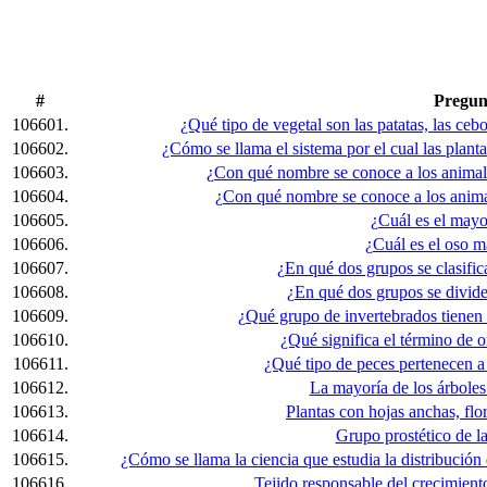
#
Pregun
106601.
¿Qué tipo de vegetal son las patatas, las ceb
106602.
¿Cómo se llama el sistema por el cual las plant
106603.
¿Con qué nombre se conoce a los animal
106604.
¿Con qué nombre se conoce a los anima
106605.
¿Cuál es el mayo
106606.
¿Cuál es el oso 
106607.
¿En qué dos grupos se clasific
106608.
¿En qué dos grupos se divide
106609.
¿Qué grupo de invertebrados tienen
106610.
¿Qué significa el término de 
106611.
¿Qué tipo de peces pertenecen a 
106612.
La mayoría de los árboles
106613.
Plantas con hojas anchas, flo
106614.
Grupo prostético de la
106615.
¿Cómo se llama la ciencia que estudia la distribución 
106616.
Tejido responsable del crecimiento