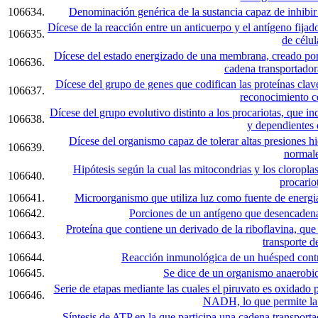
106634.
Denominación genérica de la sustancia capaz de inhibir e
Dícese de la reacción entre un anticuerpo y el antígeno fij
106635.
de célul
Dícese del estado energizado de una membrana, creado por 
106636.
cadena transportador
Dícese del grupo de genes que codifican las proteínas clave
106637.
reconocimiento cé
Dícese del grupo evolutivo distinto a los procariotas, que 
106638.
y dependientes 
Dícese del organismo capaz de tolerar altas presiones hi
106639.
normale
Hipótesis según la cual las mitocondrias y los cloropl
106640.
procario
106641.
Microorganismo que utiliza luz como fuente de energi
106642.
Porciones de un antígeno que desencadena
Proteína que contiene un derivado de la riboflavina, que
106643.
transporte de
106644.
Reacción inmunológica de un huésped contra
106645.
Se dice de un organismo anaerobio
Serie de etapas mediante las cuales el piruvato es oxidad
106646.
NADH, lo que permite la
Síntesis de ATP en la que participa una cadena transport