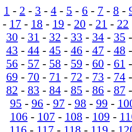
1
-
2
-
3
-
4
-
5
-
6
-
7
-
8
-
-
17
-
18
-
19
-
20
-
21
-
22
30
-
31
-
32
-
33
-
34
-
35
43
-
44
-
45
-
46
-
47
-
48
56
-
57
-
58
-
59
-
60
-
61
69
-
70
-
71
-
72
-
73
-
74
82
-
83
-
84
-
85
-
86
-
87
95
-
96
-
97
-
98
-
99
-
10
106
-
107
-
108
-
109
-
11
116
-
117
-
118
-
119
-
12