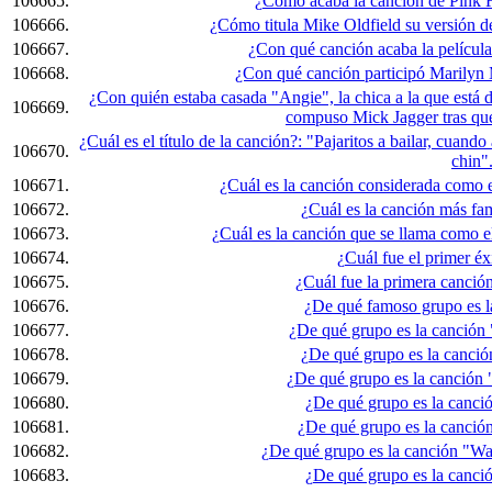
106665.
¿Cómo acaba la canción de Pink F
106666.
¿Cómo titula Mike Oldfield su versión 
106667.
¿Con qué canción acaba la película
106668.
¿Con qué canción participó Marilyn
¿Con quién estaba casada "Angie", la chica a la que está 
106669.
compuso Mick Jagger tras que
¿Cuál es el título de la canción?: "Pajaritos a bailar, cuando
106670.
chin"
106671.
¿Cuál es la canción considerada como 
106672.
¿Cuál es la canción más f
106673.
¿Cuál es la canción que se llama como 
106674.
¿Cuál fue el primer é
106675.
¿Cuál fue la primera canció
106676.
¿De qué famoso grupo es l
106677.
¿De qué grupo es la canción
106678.
¿De qué grupo es la canció
106679.
¿De qué grupo es la canción 
106680.
¿De qué grupo es la canci
106681.
¿De qué grupo es la canció
106682.
¿De qué grupo es la canción "Wai
106683.
¿De qué grupo es la canció