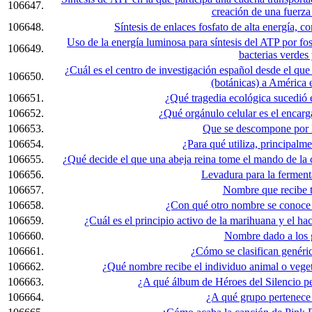
106647.
creación de una fuerza
106648.
Síntesis de enlaces fosfato de alta energía, 
Uso de la energía luminosa para síntesis del ATP por fos
106649.
bacterias verdes
¿Cuál es el centro de investigación español desde el que
106650.
(botánicas) a América 
106651.
¿Qué tragedia ecológica sucedió 
106652.
¿Qué orgánulo celular es el encar
106653.
Que se descompone por l
106654.
¿Para qué utiliza, principalme
106655.
¿Qué decide el que una abeja reina tome el mando de la
106656.
Levadura para la ferment
106657.
Nombre que recibe t
106658.
¿Con qué otro nombre se conoce 
106659.
¿Cuál es el principio activo de la marihuana y el ha
106660.
Nombre dado a los 
106661.
¿Cómo se clasifican genéri
106662.
¿Qué nombre recibe el individuo animal o veget
106663.
¿A qué álbum de Héroes del Silencio pe
106664.
¿A qué grupo pertenec