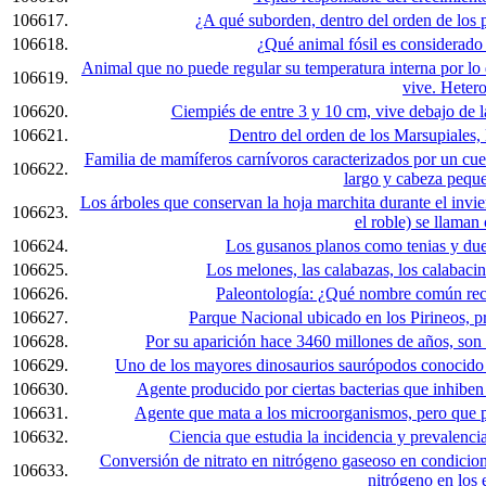
106617.
¿A qué suborden, dentro del orden de los
106618.
¿Qué animal fósil es considerado l
Animal que no puede regular su temperatura interna por lo 
106619.
vive. Heter
106620.
Ciempiés de entre 3 y 10 cm, vive debajo de la
106621.
Dentro del orden de los Marsupiales, 
Familia de mamíferos carnívoros caracterizados por un cuer
106622.
largo y cabeza peque
Los árboles que conservan la hoja marchita durante el invie
106623.
el roble) se llaman 
106624.
Los gusanos planos como tenias y duela
106625.
Los melones, las calabazas, los calabacines
106626.
Paleontología: ¿Qué nombre común reci
106627.
Parque Nacional ubicado en los Pirineos, pro
106628.
Por su aparición hace 3460 millones de años, son
106629.
Uno de los mayores dinosaurios saurópodos conocido 
106630.
Agente producido por ciertas bacterias que inhiben
106631.
Agente que mata a los microorganismos, pero que pu
106632.
Ciencia que estudia la incidencia y prevalenci
Conversión de nitrato en nitrógeno gaseoso en condicion
106633.
nitrógeno en los 