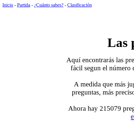
Inicio
-
Partida
-
¿Cuánto sabes?
-
Clasificación
Las 
Aquí encontrarás las pre
fácil segun el número 
A medida que más jug
preguntas, más preciso
Ahora hay 215079 pregu
e