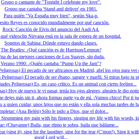
Grupo o cantante de "Tonight I celebrate my love".
Grupo que cantaba 'Stand and deliver' en 1981.
Para quién "Va España muy bien", según Ska-p.
esito Reyes es conocido mundialmente por qué canción.
Rock: Canción de Elvis del anuncio del Audi A4.
qué videoclip Nirvana está en la sala de espera de un hospital.
Sonetos de Sabina: Dónde estuvo dando clases.
The Beatles: ¿Qué canción es de Harrison/Lennon?
na de las mejores canciones de Los Suaves, sin duda.
Verano 1990: ¿Quién cantaba "Pump Up the Jam"?
ligrosas) El pecado de ser africanos en Madrid, abrí los ojos para ver 
eligrosas) El pecado de ser ébano, sangre y marfil. Si miras bajo tu pie
des Peligrosas) Es, un caso crítico. Es un animal con cierto feeling...
s) Hoy de nuevo le vi pasar, tenía los ojos alegres, alguien le dio notic
dejes más sin ti, ahora formas parte ya de mí. ¡Vamos chico! Por ti ju
a quien cuidar, unos hijos que no están y ella sola muchas tardes de ba
pletar: (Ana Belén) Sólo le pido a Dios, que el dolor...
Strumming my pain with his fingers, singing my life with his words, ki
r: (Chayanne) Baila, que ritmo te sobra, baila que báilame...
 (sing it), sing for the laughter, sing for the tear (C'mon!). Sing it wi
good Lord will...