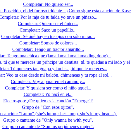
Completar: No quiero ser...
 Poseidón, el del furioso tridente... ¿Cómo sigue esta canción de Kas
Completar: Por la raja de tu falda yo tuve un piñazo...
Completar: Quiero ser el único...
Completar: Saco un papelillo...
Completar: Sé qué hay en tus ojos con sólo mirar...
Completar: Somos de colores...
Completar: Tengo un tractor amarillo...
ar: Tengo una chica que (lama lama lama lama ding dong)...
a, tú que te mereces un príncipe un dentista, tú, te quedas a mi lado y 
tar: Tú que eres tan guapa y tan lista, tú que te mereces...
r: Veo tu casa desde mi balcón, chimeneas y tu ropa al sol...
Completar: Voy a parar en el camino y...
Completar: Y quisiera ser como el niño aquel...
Completar: Yo nací en el...
Electro-pop: ¿De quién es la canción "Emerge"?
Grupo de "Con esos ojitos".
 canción: "Lump" (she's lump, she's lump, she's in my head...).
Grupo o cantante de "Only wanna be with you".
Grupo o cantante de "Son tus perjúmenes mujer".