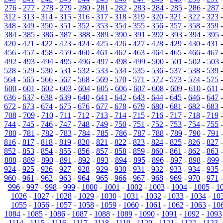
276
-
277
-
278
-
279
-
280
-
281
-
282
-
283
-
284
-
285
-
286
-
287
312
-
313
-
314
-
315
-
316
-
317
-
318
-
319
-
320
-
321
-
322
-
323
348
-
349
-
350
-
351
-
352
-
353
-
354
-
355
-
356
-
357
-
358
-
359
384
-
385
-
386
-
387
-
388
-
389
-
390
-
391
-
392
-
393
-
394
-
395
420
-
421
-
422
-
423
-
424
-
425
-
426
-
427
-
428
-
429
-
430
-
431
456
-
457
-
458
-
459
-
460
-
461
-
462
-
463
-
464
-
465
-
466
-
467
492
-
493
-
494
-
495
-
496
-
497
-
498
-
499
-
500
-
501
-
502
-
503
528
-
529
-
530
-
531
-
532
-
533
-
534
-
535
-
536
-
537
-
538
-
539
564
-
565
-
566
-
567
-
568
-
569
-
570
-
571
-
572
-
573
-
574
-
575
600
-
601
-
602
-
603
-
604
-
605
-
606
-
607
-
608
-
609
-
610
-
611
636
-
637
-
638
-
639
-
640
-
641
-
642
-
643
-
644
-
645
-
646
-
647
672
-
673
-
674
-
675
-
676
-
677
-
678
-
679
-
680
-
681
-
682
-
683
708
-
709
-
710
-
711
-
712
-
713
-
714
-
715
-
716
-
717
-
718
-
719
744
-
745
-
746
-
747
-
748
-
749
-
750
-
751
-
752
-
753
-
754
-
755
780
-
781
-
782
-
783
-
784
-
785
-
786
-
787
-
788
-
789
-
790
-
791
816
-
817
-
818
-
819
-
820
-
821
-
822
-
823
-
824
-
825
-
826
-
827
852
-
853
-
854
-
855
-
856
-
857
-
858
-
859
-
860
-
861
-
862
-
863
888
-
889
-
890
-
891
-
892
-
893
-
894
-
895
-
896
-
897
-
898
-
899
924
-
925
-
926
-
927
-
928
-
929
-
930
-
931
-
932
-
933
-
934
-
935
960
-
961
-
962
-
963
-
964
-
965
-
966
-
967
-
968
-
969
-
970
-
971
996
-
997
-
998
-
999
-
1000
-
1001
-
1002
-
1003
-
1004
-
1005
-
1
1026
-
1027
-
1028
-
1029
-
1030
-
1031
-
1032
-
1033
-
1034
-
10
1055
-
1056
-
1057
-
1058
-
1059
-
1060
-
1061
-
1062
-
1063
-
10
1084
-
1085
-
1086
-
1087
-
1088
-
1089
-
1090
-
1091
-
1092
-
1093
1114
-
1115
-
1116
-
1117
-
1118
-
1119
-
1120
-
1121
-
1122
-
1123