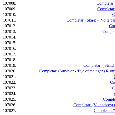
107008.
Completar: 
107009.
Completar:
107010.
C
107011.
Completar: (Ska-p - 'No te pa
107012.
Com
107013.
Complet
107014.
107015.
107016.
107017.
107018.
107019.
Completar: ('Stand 
107020.
Completar: (Survivor - 'Eye of the tiger') Risi
107021.
107022.
Co
107023.
C
107024.
107025.
Complet
107026.
Completar: (Villancicos)
107027.
Completar: (V