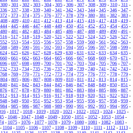
-
300
-
301
-
302
-
303
-
304
-
305
-
306
-
307
-
308
-
309
-
310
-
311
-
336
-
337
-
338
-
339
-
340
-
341
-
342
-
343
-
344
-
345
-
346
-
347
-
372
-
373
-
374
-
375
-
376
-
377
-
378
-
379
-
380
-
381
-
382
-
383
-
-
408
-
409
-
410
-
411
-
412
-
413
-
414
-
415
-
416
-
417
-
418
-
419
-
444
-
445
-
446
-
447
-
448
-
449
-
450
-
451
-
452
-
453
-
454
-
455
-
480
-
481
-
482
-
483
-
484
-
485
-
486
-
487
-
488
-
489
-
490
-
491
-
516
-
517
-
518
-
519
-
520
-
521
-
522
-
523
-
524
-
525
-
526
-
527
-
552
-
553
-
554
-
555
-
556
-
557
-
558
-
559
-
560
-
561
-
562
-
563
-
588
-
589
-
590
-
591
-
592
-
593
-
594
-
595
-
596
-
597
-
598
-
599
-
624
-
625
-
626
-
627
-
628
-
629
-
630
-
631
-
632
-
633
-
634
-
635
-
660
-
661
-
662
-
663
-
664
-
665
-
666
-
667
-
668
-
669
-
670
-
671
-
696
-
697
-
698
-
699
-
700
-
701
-
702
-
703
-
704
-
705
-
706
-
707
-
732
-
733
-
734
-
735
-
736
-
737
-
738
-
739
-
740
-
741
-
742
-
743
-
768
-
769
-
770
-
771
-
772
-
773
-
774
-
775
-
776
-
777
-
778
-
779
-
-
804
-
805
-
806
-
807
-
808
-
809
-
810
-
811
-
812
-
813
-
814
-
815
-
840
-
841
-
842
-
843
-
844
-
845
-
846
-
847
-
848
-
849
-
850
-
851
-
876
-
877
-
878
-
879
-
880
-
881
-
882
-
883
-
884
-
885
-
886
-
887
-
912
-
913
-
914
-
915
-
916
-
917
-
918
-
919
-
920
-
921
-
922
-
923
-
948
-
949
-
950
-
951
-
952
-
953
-
954
-
955
-
956
-
957
-
958
-
959
-
984
-
985
-
986
-
987
-
988
-
989
-
990
-
991
-
992
-
993
-
994
-
995
-
016
-
1017
-
1018
-
1019
-
1020
-
1021
-
1022
-
1023
-
1024
-
1025
-
45
-
1046
-
1047
-
1048
-
1049
-
1050
-
1051
-
1052
-
1053
-
1054
-
74
-
1075
-
1076
-
1077
-
1078
-
1079
-
1080
-
1081
-
1082
-
1083
-
-
1104
-
1105
-
1106
-
1107
-
1108
-
1109
-
1110
-
1111
-
1112
-
1113
-
1134
-
1135
-
1136
-
1137
-
1138
-
1139
-
1140
-
1141
-
1142
-
1143
-