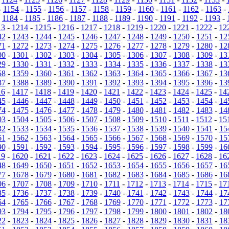
-
1154
-
1155
-
1156
-
1157
-
1158
-
1159
-
1160
-
1161
-
1162
-
1163
-
-
1184
-
1185
-
1186
-
1187
-
1188
-
1189
-
1190
-
1191
-
1192
-
1193
-
13
-
1214
-
1215
-
1216
-
1217
-
1218
-
1219
-
1220
-
1221
-
1222
-
12
42
-
1243
-
1244
-
1245
-
1246
-
1247
-
1248
-
1249
-
1250
-
1251
-
12
71
-
1272
-
1273
-
1274
-
1275
-
1276
-
1277
-
1278
-
1279
-
1280
-
12
00
-
1301
-
1302
-
1303
-
1304
-
1305
-
1306
-
1307
-
1308
-
1309
-
13
29
-
1330
-
1331
-
1332
-
1333
-
1334
-
1335
-
1336
-
1337
-
1338
-
13
58
-
1359
-
1360
-
1361
-
1362
-
1363
-
1364
-
1365
-
1366
-
1367
-
13
87
-
1388
-
1389
-
1390
-
1391
-
1392
-
1393
-
1394
-
1395
-
1396
-
13
16
-
1417
-
1418
-
1419
-
1420
-
1421
-
1422
-
1423
-
1424
-
1425
-
14
45
-
1446
-
1447
-
1448
-
1449
-
1450
-
1451
-
1452
-
1453
-
1454
-
14
74
-
1475
-
1476
-
1477
-
1478
-
1479
-
1480
-
1481
-
1482
-
1483
-
14
03
-
1504
-
1505
-
1506
-
1507
-
1508
-
1509
-
1510
-
1511
-
1512
-
15
32
-
1533
-
1534
-
1535
-
1536
-
1537
-
1538
-
1539
-
1540
-
1541
-
15
61
-
1562
-
1563
-
1564
-
1565
-
1566
-
1567
-
1568
-
1569
-
1570
-
15
90
-
1591
-
1592
-
1593
-
1594
-
1595
-
1596
-
1597
-
1598
-
1599
-
16
19
-
1620
-
1621
-
1622
-
1623
-
1624
-
1625
-
1626
-
1627
-
1628
-
16
48
-
1649
-
1650
-
1651
-
1652
-
1653
-
1654
-
1655
-
1656
-
1657
-
16
77
-
1678
-
1679
-
1680
-
1681
-
1682
-
1683
-
1684
-
1685
-
1686
-
16
06
-
1707
-
1708
-
1709
-
1710
-
1711
-
1712
-
1713
-
1714
-
1715
-
17
35
-
1736
-
1737
-
1738
-
1739
-
1740
-
1741
-
1742
-
1743
-
1744
-
17
64
-
1765
-
1766
-
1767
-
1768
-
1769
-
1770
-
1771
-
1772
-
1773
-
17
93
-
1794
-
1795
-
1796
-
1797
-
1798
-
1799
-
1800
-
1801
-
1802
-
18
22
-
1823
-
1824
-
1825
-
1826
-
1827
-
1828
-
1829
-
1830
-
1831
-
18