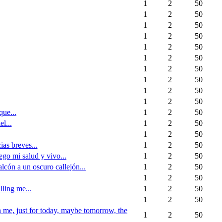
1
2
50
1
2
50
1
2
50
1
2
50
1
2
50
1
2
50
1
2
50
1
2
50
1
2
50
1
2
50
que...
1
2
50
l...
1
2
50
1
2
50
ias breves...
1
2
50
ego mi salud y vivo...
1
2
50
lcón a un oscuro callejón...
1
2
50
1
2
50
lling me...
1
2
50
1
2
50
th me, just for today, maybe tomorrow, the
1
2
50