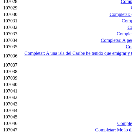
107028.
Compl
107029.
107030.
Completar: (
107031.
Compl
107032.
Co
107033.
Completa
107034.
Completar: A pesa
107035.
Com
Completar: A una isla del Caribe he tenido que emigrar y 
107036.
107037.
107038.
107039.
107040.
107041.
107042.
107043.
107044.
107045.
107046.
Complet
107047.
Completar: Me lo di