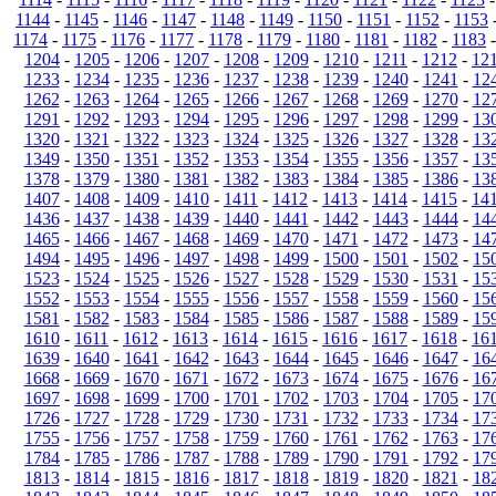
1144
-
1145
-
1146
-
1147
-
1148
-
1149
-
1150
-
1151
-
1152
-
1153
1174
-
1175
-
1176
-
1177
-
1178
-
1179
-
1180
-
1181
-
1182
-
1183
1204
-
1205
-
1206
-
1207
-
1208
-
1209
-
1210
-
1211
-
1212
-
12
1233
-
1234
-
1235
-
1236
-
1237
-
1238
-
1239
-
1240
-
1241
-
12
1262
-
1263
-
1264
-
1265
-
1266
-
1267
-
1268
-
1269
-
1270
-
12
1291
-
1292
-
1293
-
1294
-
1295
-
1296
-
1297
-
1298
-
1299
-
13
1320
-
1321
-
1322
-
1323
-
1324
-
1325
-
1326
-
1327
-
1328
-
13
1349
-
1350
-
1351
-
1352
-
1353
-
1354
-
1355
-
1356
-
1357
-
13
1378
-
1379
-
1380
-
1381
-
1382
-
1383
-
1384
-
1385
-
1386
-
13
1407
-
1408
-
1409
-
1410
-
1411
-
1412
-
1413
-
1414
-
1415
-
14
1436
-
1437
-
1438
-
1439
-
1440
-
1441
-
1442
-
1443
-
1444
-
14
1465
-
1466
-
1467
-
1468
-
1469
-
1470
-
1471
-
1472
-
1473
-
14
1494
-
1495
-
1496
-
1497
-
1498
-
1499
-
1500
-
1501
-
1502
-
15
1523
-
1524
-
1525
-
1526
-
1527
-
1528
-
1529
-
1530
-
1531
-
15
1552
-
1553
-
1554
-
1555
-
1556
-
1557
-
1558
-
1559
-
1560
-
15
1581
-
1582
-
1583
-
1584
-
1585
-
1586
-
1587
-
1588
-
1589
-
15
1610
-
1611
-
1612
-
1613
-
1614
-
1615
-
1616
-
1617
-
1618
-
16
1639
-
1640
-
1641
-
1642
-
1643
-
1644
-
1645
-
1646
-
1647
-
16
1668
-
1669
-
1670
-
1671
-
1672
-
1673
-
1674
-
1675
-
1676
-
16
1697
-
1698
-
1699
-
1700
-
1701
-
1702
-
1703
-
1704
-
1705
-
17
1726
-
1727
-
1728
-
1729
-
1730
-
1731
-
1732
-
1733
-
1734
-
17
1755
-
1756
-
1757
-
1758
-
1759
-
1760
-
1761
-
1762
-
1763
-
17
1784
-
1785
-
1786
-
1787
-
1788
-
1789
-
1790
-
1791
-
1792
-
17
1813
-
1814
-
1815
-
1816
-
1817
-
1818
-
1819
-
1820
-
1821
-
18