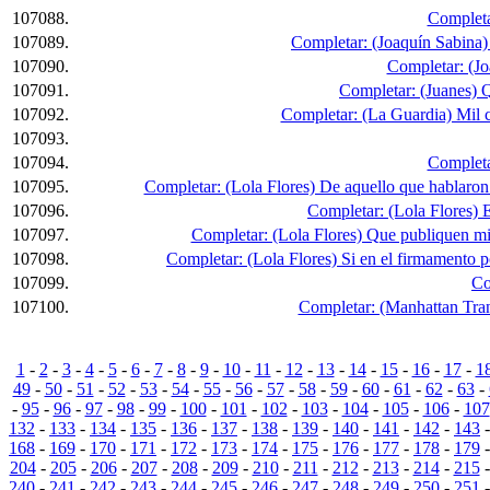
107088.
Completa
107089.
Completar: (Joaquín Sabina) M
107090.
Completar: (Jo
107091.
Completar: (Juanes) Que
107092.
Completar: (La Guardia) Mil ca
107093.
107094.
Completar:
107095.
Completar: (Lola Flores) De aquello que hablaron 
107096.
Completar: (Lola Flores) Es
107097.
Completar: (Lola Flores) Que publiquen mi 
107098.
Completar: (Lola Flores) Si en el firmamento po
107099.
Co
107100.
Completar: (Manhattan Transf
1
-
2
-
3
-
4
-
5
-
6
-
7
-
8
-
9
-
10
-
11
-
12
-
13
-
14
-
15
-
16
-
17
-
1
49
-
50
-
51
-
52
-
53
-
54
-
55
-
56
-
57
-
58
-
59
-
60
-
61
-
62
-
63
-
-
95
-
96
-
97
-
98
-
99
-
100
-
101
-
102
-
103
-
104
-
105
-
106
-
107
132
-
133
-
134
-
135
-
136
-
137
-
138
-
139
-
140
-
141
-
142
-
143
168
-
169
-
170
-
171
-
172
-
173
-
174
-
175
-
176
-
177
-
178
-
179
204
-
205
-
206
-
207
-
208
-
209
-
210
-
211
-
212
-
213
-
214
-
215
240
-
241
-
242
-
243
-
244
-
245
-
246
-
247
-
248
-
249
-
250
-
251