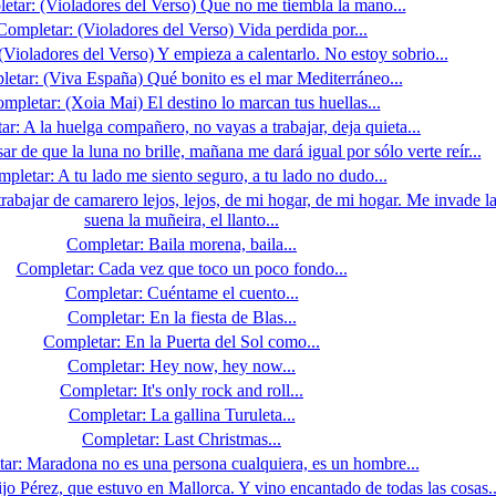
etar: (Violadores del Verso) Que no me tiembla la mano...
Completar: (Violadores del Verso) Vida perdida por...
Violadores del Verso) Y empieza a calentarlo. No estoy sobrio...
etar: (Viva España) Qué bonito es el mar Mediterráneo...
mpletar: (Xoia Mai) El destino lo marcan tus huellas...
r: A la huelga compañero, no vayas a trabajar, deja quieta...
r de que la luna no brille, mañana me dará igual por sólo verte reír...
pletar: A tu lado me siento seguro, a tu lado no dudo...
trabajar de camarero lejos, lejos, de mi hogar, de mi hogar. Me invade 
suena la muñeira, el llanto...
Completar: Baila morena, baila...
Completar: Cada vez que toco un poco fondo...
Completar: Cuéntame el cuento...
Completar: En la fiesta de Blas...
Completar: En la Puerta del Sol como...
Completar: Hey now, hey now...
Completar: It's only rock and roll...
Completar: La gallina Turuleta...
Completar: Last Christmas...
ar: Maradona no es una persona cualquiera, es un hombre...
jo Pérez, que estuvo en Mallorca. Y vino encantado de todas las cosas..