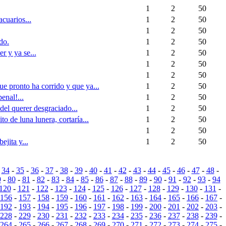
1
2
50
cuarios...
1
2
50
1
2
50
ido.
1
2
50
r y ya se...
1
2
50
1
2
50
1
2
50
e pronto ha corrido y que ya...
1
2
50
enal!...
1
2
50
el querer desgraciado...
1
2
50
o de luna lunera, cortaría...
1
2
50
1
2
50
jita y...
1
2
50
-
34
-
35
-
36
-
37
-
38
-
39
-
40
-
41
-
42
-
43
-
44
-
45
-
46
-
47
-
48
-
9
-
80
-
81
-
82
-
83
-
84
-
85
-
86
-
87
-
88
-
89
-
90
-
91
-
92
-
93
-
94
120
-
121
-
122
-
123
-
124
-
125
-
126
-
127
-
128
-
129
-
130
-
131
-
156
-
157
-
158
-
159
-
160
-
161
-
162
-
163
-
164
-
165
-
166
-
167
-
192
-
193
-
194
-
195
-
196
-
197
-
198
-
199
-
200
-
201
-
202
-
203
-
228
-
229
-
230
-
231
-
232
-
233
-
234
-
235
-
236
-
237
-
238
-
239
-
264
-
265
-
266
-
267
-
268
-
269
-
270
-
271
-
272
-
273
-
274
-
275
-