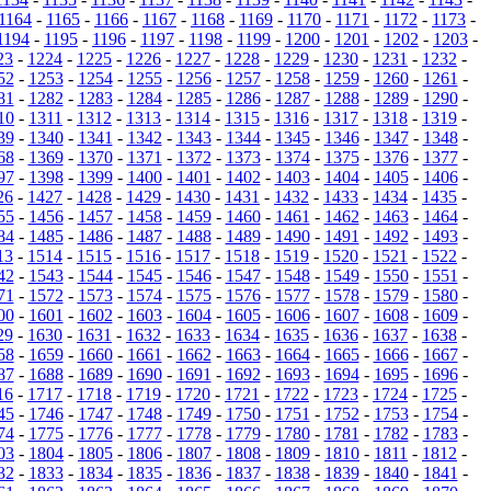
1164
-
1165
-
1166
-
1167
-
1168
-
1169
-
1170
-
1171
-
1172
-
1173
-
1194
-
1195
-
1196
-
1197
-
1198
-
1199
-
1200
-
1201
-
1202
-
1203
-
23
-
1224
-
1225
-
1226
-
1227
-
1228
-
1229
-
1230
-
1231
-
1232
-
52
-
1253
-
1254
-
1255
-
1256
-
1257
-
1258
-
1259
-
1260
-
1261
-
81
-
1282
-
1283
-
1284
-
1285
-
1286
-
1287
-
1288
-
1289
-
1290
-
10
-
1311
-
1312
-
1313
-
1314
-
1315
-
1316
-
1317
-
1318
-
1319
-
39
-
1340
-
1341
-
1342
-
1343
-
1344
-
1345
-
1346
-
1347
-
1348
-
68
-
1369
-
1370
-
1371
-
1372
-
1373
-
1374
-
1375
-
1376
-
1377
-
97
-
1398
-
1399
-
1400
-
1401
-
1402
-
1403
-
1404
-
1405
-
1406
-
26
-
1427
-
1428
-
1429
-
1430
-
1431
-
1432
-
1433
-
1434
-
1435
-
55
-
1456
-
1457
-
1458
-
1459
-
1460
-
1461
-
1462
-
1463
-
1464
-
84
-
1485
-
1486
-
1487
-
1488
-
1489
-
1490
-
1491
-
1492
-
1493
-
13
-
1514
-
1515
-
1516
-
1517
-
1518
-
1519
-
1520
-
1521
-
1522
-
42
-
1543
-
1544
-
1545
-
1546
-
1547
-
1548
-
1549
-
1550
-
1551
-
71
-
1572
-
1573
-
1574
-
1575
-
1576
-
1577
-
1578
-
1579
-
1580
-
00
-
1601
-
1602
-
1603
-
1604
-
1605
-
1606
-
1607
-
1608
-
1609
-
29
-
1630
-
1631
-
1632
-
1633
-
1634
-
1635
-
1636
-
1637
-
1638
-
58
-
1659
-
1660
-
1661
-
1662
-
1663
-
1664
-
1665
-
1666
-
1667
-
87
-
1688
-
1689
-
1690
-
1691
-
1692
-
1693
-
1694
-
1695
-
1696
-
16
-
1717
-
1718
-
1719
-
1720
-
1721
-
1722
-
1723
-
1724
-
1725
-
45
-
1746
-
1747
-
1748
-
1749
-
1750
-
1751
-
1752
-
1753
-
1754
-
74
-
1775
-
1776
-
1777
-
1778
-
1779
-
1780
-
1781
-
1782
-
1783
-
03
-
1804
-
1805
-
1806
-
1807
-
1808
-
1809
-
1810
-
1811
-
1812
-
32
-
1833
-
1834
-
1835
-
1836
-
1837
-
1838
-
1839
-
1840
-
1841
-