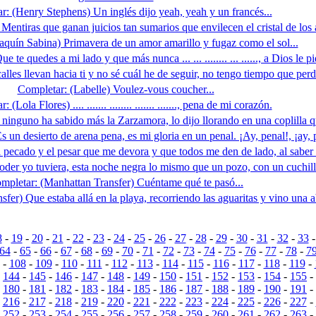
r: (Henry Stephens) Un inglés dijo yeah, yeah y un francés...
entiras que ganan juicios tan sumarios que envilecen el cristal de los a
aquín Sabina) Primavera de un amor amarillo y fugaz como el sol...
 te quedes a mi lado y que más nunca ... ... ........ ... ......, a Dios le p
lles llevan hacia ti y no sé cuál he de seguir, no tengo tiempo que perde
Completar: (Labelle) Voulez-vous coucher...
 (Lola Flores) .... ....... ........ ....... ......., pena de mi corazón.
ninguno ha sabido más la Zarzamora, lo dijo llorando en una coplilla qu
 un desierto de arena pena, es mi gloria en un penal. ¡Ay, penal!, ¡ay, p
pecado y el pesar que me devora y que todos me den de lado, al saber d
der yo tuviera, esta noche negra lo mismo que un pozo, con un cuchillit
mpletar: (Manhattan Transfer) Cuéntame qué te pasó...
er) Que estaba allá en la playa, recorriendo las aguaritas y vino una abe
8
-
19
-
20
-
21
-
22
-
23
-
24
-
25
-
26
-
27
-
28
-
29
-
30
-
31
-
32
-
33
64
-
65
-
66
-
67
-
68
-
69
-
70
-
71
-
72
-
73
-
74
-
75
-
76
-
77
-
78
-
7
-
108
-
109
-
110
-
111
-
112
-
113
-
114
-
115
-
116
-
117
-
118
-
119
-
-
144
-
145
-
146
-
147
-
148
-
149
-
150
-
151
-
152
-
153
-
154
-
155
-
-
180
-
181
-
182
-
183
-
184
-
185
-
186
-
187
-
188
-
189
-
190
-
191
-
-
216
-
217
-
218
-
219
-
220
-
221
-
222
-
223
-
224
-
225
-
226
-
227
-
-
252
-
253
-
254
-
255
-
256
-
257
-
258
-
259
-
260
-
261
-
262
-
263
-