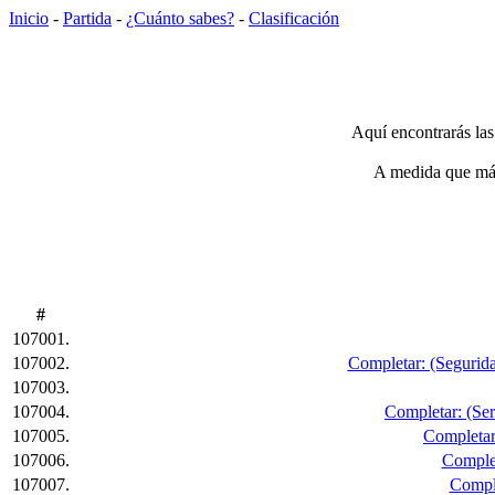
Inicio
-
Partida
-
¿Cuánto sabes?
-
Clasificación
Aquí encontrarás las
A medida que más 
#
107001.
107002.
Completar: (Segurida
107003.
107004.
Completar: (Serr
107005.
Completar:
107006.
Complet
107007.
Comple