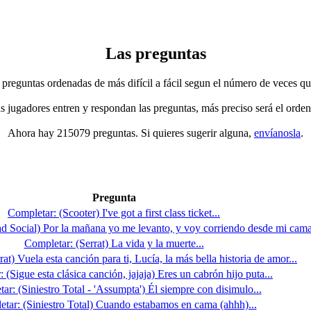
Las preguntas
 preguntas ordenadas de más difícil a fácil segun el número de veces qu
jugadores entren y respondan las preguntas, más preciso será el orden
Ahora hay 215079 preguntas. Si quieres sugerir alguna,
envíanosla
.
Pregunta
Completar: (Scooter) I've got a first class ticket...
d Social) Por la mañana yo me levanto, y voy corriendo desde mi cama
Completar: (Serrat) La vida y la muerte...
at) Vuela esta canción para ti, Lucía, la más bella historia de amor...
 (Sigue esta clásica canción, jajaja) Eres un cabrón hijo puta...
ar: (Siniestro Total - 'Assumpta') Él siempre con disimulo...
tar: (Siniestro Total) Cuando estabamos en cama (ahhh)...