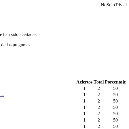
NoSoloTrivial
e han sido acertadas.
 de las preguntas.
Aciertos
Total
Porcentaje
1
2
50
...
1
2
50
1
2
50
1
2
50
1
2
50
1
2
50
1
2
50