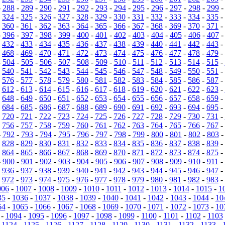
-
288
-
289
-
290
-
291
-
292
-
293
-
294
-
295
-
296
-
297
-
298
-
299
-
324
-
325
-
326
-
327
-
328
-
329
-
330
-
331
-
332
-
333
-
334
-
335
-
-
360
-
361
-
362
-
363
-
364
-
365
-
366
-
367
-
368
-
369
-
370
-
371
-
-
396
-
397
-
398
-
399
-
400
-
401
-
402
-
403
-
404
-
405
-
406
-
407
-
432
-
433
-
434
-
435
-
436
-
437
-
438
-
439
-
440
-
441
-
442
-
443
-
-
468
-
469
-
470
-
471
-
472
-
473
-
474
-
475
-
476
-
477
-
478
-
479
-
-
504
-
505
-
506
-
507
-
508
-
509
-
510
-
511
-
512
-
513
-
514
-
515
-
-
540
-
541
-
542
-
543
-
544
-
545
-
546
-
547
-
548
-
549
-
550
-
551
-
-
576
-
577
-
578
-
579
-
580
-
581
-
582
-
583
-
584
-
585
-
586
-
587
-
-
612
-
613
-
614
-
615
-
616
-
617
-
618
-
619
-
620
-
621
-
622
-
623
-
-
648
-
649
-
650
-
651
-
652
-
653
-
654
-
655
-
656
-
657
-
658
-
659
-
-
684
-
685
-
686
-
687
-
688
-
689
-
690
-
691
-
692
-
693
-
694
-
695
-
-
720
-
721
-
722
-
723
-
724
-
725
-
726
-
727
-
728
-
729
-
730
-
731
-
-
756
-
757
-
758
-
759
-
760
-
761
-
762
-
763
-
764
-
765
-
766
-
767
-
-
792
-
793
-
794
-
795
-
796
-
797
-
798
-
799
-
800
-
801
-
802
-
803
-
828
-
829
-
830
-
831
-
832
-
833
-
834
-
835
-
836
-
837
-
838
-
839
-
-
864
-
865
-
866
-
867
-
868
-
869
-
870
-
871
-
872
-
873
-
874
-
875
-
-
900
-
901
-
902
-
903
-
904
-
905
-
906
-
907
-
908
-
909
-
910
-
911
-
-
936
-
937
-
938
-
939
-
940
-
941
-
942
-
943
-
944
-
945
-
946
-
947
-
-
972
-
973
-
974
-
975
-
976
-
977
-
978
-
979
-
980
-
981
-
982
-
983
-
006
-
1007
-
1008
-
1009
-
1010
-
1011
-
1012
-
1013
-
1014
-
1015
-
1
35
-
1036
-
1037
-
1038
-
1039
-
1040
-
1041
-
1042
-
1043
-
1044
-
10
64
-
1065
-
1066
-
1067
-
1068
-
1069
-
1070
-
1071
-
1072
-
1073
-
10
-
1094
-
1095
-
1096
-
1097
-
1098
-
1099
-
1100
-
1101
-
1102
-
1103
-
1124
-
1125
-
1126
-
1127
-
1128
-
1129
-
1130
-
1131
-
1132
-
1133
-