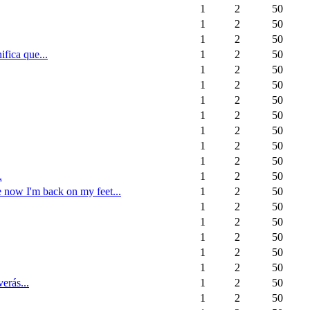
1
2
50
1
2
50
1
2
50
fica que...
1
2
50
1
2
50
1
2
50
1
2
50
1
2
50
1
2
50
1
2
50
1
2
50
.
1
2
50
ce now I'm back on my feet...
1
2
50
1
2
50
1
2
50
1
2
50
1
2
50
1
2
50
erás...
1
2
50
1
2
50