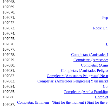
107068.
107069.
107070.
107071.
Pep
107072.
107073.
Rock: En 
107074.
107075.
107076.
U
107077.
107078.
Completar: (Amistades Pe
107079.
Completar: (Amistades P
107080.
Completar: (Amista
107081.
Completar: (Amistades Peligrosa
107082.
Completar: (Amistades Peligrosas) No me 
107083.
Completar: (Amistades Peligrosas) Y un marido 
107084.
Com
107085.
Completar: (Aretha Franklin) 
107086.
Completa
Completar: (Eminem - 'Sing for the moment') Sing for the year
107087.