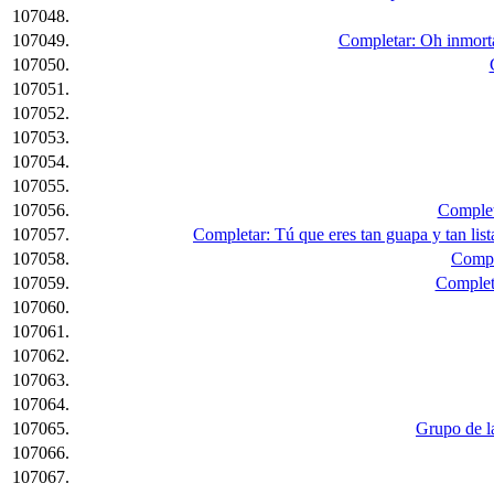
107048.
107049.
Completar: Oh inmortal
107050.
107051.
107052.
107053.
107054.
107055.
107056.
Complet
107057.
Completar: Tú que eres tan guapa y tan list
107058.
Comple
107059.
Completa
107060.
107061.
107062.
107063.
107064.
107065.
Grupo de la
107066.
107067.