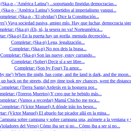
(Ska-p - 'América Latina') ...soportando fingidas democracias...
 (Ska-p - 'América Latina') Sometidos al imperialismo yanqui...
ompletar: (Ska-p - 'El olvidao') Dice la Constitución...
res') Vaya sociedad pasiva, amigo mío. Hay que luchar, democracia signi
pletar: (Ska-p) ¡Eh, tú, la sesera no va! Norteamérica...
ar: (Ska-p) En la puerta hay un gorila, menuda decepción...
Completar: (Ska-p) Lega, legalización...
Completar: (Ska-p) No nos deis la brasa...
Completar: (Ska-p) Son las nueve, estoy currando...
Completar: (Sober) Decir sí a ser libre...
Completar: (Son by Four) Tu amor...
by me') When the night, has come, and the land is dark, and the moon..
n' up back on the streets, did my time took my chances, went the distan
Completar: (Tierra Santa) Arderás en la hoguera por...
mpletar: (Toreros Muertos) Y creo que he bebido más...
ompletar: (Vamos a recordar) Mamá Chicho me toca...
Completar: (Víctor Manuel) A dónde irán los besos...
ar: (Víctor Manuel) El abuelo fue picador allá en la mina...
 Campana sobre campana y sobre campana una, asómete a la ventana y v
ioladores del Verso) Cómo iba ser si no... Cómo iba a ser si no...