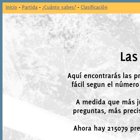
Inicio
-
Partida
-
¿Cuánto sabes?
-
Clasificación
Las
Aquí encontrarás las p
fácil segun el número
A medida que más j
preguntas, más precis
Ahora hay 215079 preg