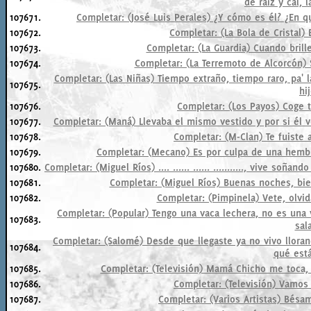
de raíz y cal, l
107671.
Completar: (José Luis Perales) ¿Y cómo es él? ¿En q
107672.
Completar: (La Bola de Cristal)
107673.
Completar: (La Guardia) Cuando brille
107674.
Completar: (La Terremoto de Alcorcón) 
Completar: (Las Niñas) Tiempo extraño, tiempo raro, pa'
107675.
hij
107676.
Completar: (Los Payos) Coge 
107677.
Completar: (Maná) Llevaba el mismo vestido y por si él vo
107678.
Completar: (M-Clan) Te fuiste
107679.
Completar: (Mecano) Es por culpa de una hemb
107680.
Completar: (Miguel Ríos) .... ...... ...... ..........., vive 
107681.
Completar: (Miguel Ríos) Buenas noches, bien
107682.
Completar: (Pimpinela) Vete, olvid
Completar: (Popular) Tengo una vaca lechera, no es una
107683.
sala
Completar: (Salomé) Desde que llegaste ya no vivo llora
107684.
qué est
107685.
Completar: (Televisión) Mamá Chicho me toca,
107686.
Completar: (Televisión) Vamos 
107687.
Completar: (Varios Artistas) Bés