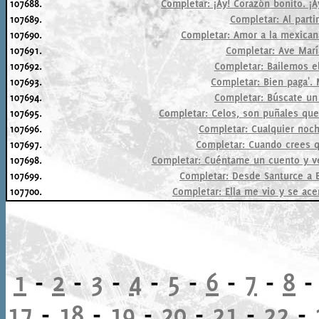
107688.
Completar: ¡Ay! Corazón bonito. ¡A
107689.
Completar: Al partir
107690.
Completar: Amor a la mexican
107691.
Completar: Ave Marí
107692.
Completar: Bailemos e
107693.
Completar: Bien paga'. 
107694.
Completar: Búscate un
107695.
Completar: Celos, son puñales que
107696.
Completar: Cualquier noche
107697.
Completar: Cuando crees q
107698.
Completar: Cuéntame un cuento y ve
107699.
Completar: Desde Santurce a Bi
107700.
Completar: Ella me vio y se acer
1
-
2
-
3
-
4
-
5
-
6
-
7
-
8
17
-
18
-
19
-
20
-
21
-
22
-