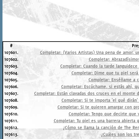
#
Pre
107601.
Completar: (Varios Artistas) Una pena de amor, un
107602.
Completar: Abrazadísimos
107603.
Completar: Cuando la tarde languidece 
107604.
Completar: Dime que tu piel será 
107605.
Completar: Enséñame a ca
107606.
Completar: Escúchame, si estás ahí, q
107607.
Completar: Están clavadas dos cruces en el monte d
107608.
Completar: Si te importa 'el qué dirán' 
107609.
Completar: Si te quieren amargar con pr
107610.
Completar: Tengo que decirte que 
107611.
Completar: Tu piel es una barrera abierta 
107612.
¿Cómo se llama la canción de The Rem
107613.
¿Cuáles son los tre