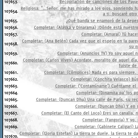
107653.
Recopilación de canciones de Los Payas
Religiosa: "...Señor, me has mirado a los ojos, sonriendo 
107654.
a ti, buscaré otro 
107655.
¿Qué banda se enamoró de la depend
107656.
Completar: (Alaska y Dinarama) ¿Dónde está nuestro e
107657.
Completar: (Amaral) Tú hace
Completar: (Ana Belén) Cada vez que el espejo en la pared
107658.
su n
107659.
Completar: (Anuncios TV) Yo soy aquel neg
Completar: (Carlos Vives) Acordate, moralito de aquel día
107660.
fuiste de
107661.
Completar: (Cómplices) Nada es para siempre, d
107662.
Completar: (Conchita Velasco) Bús
107663.
Completar: ('Contamíname') Cuéntame el c
107664.
Completar: (Dinamita pa' los pol
107665.
Completar: (Duncan Dhu) Una calle de París, su rec
107666.
Completar: (Duncan Dhu) Y en mi
107667.
Completar: (El Canto del Loco) Eres un canalla, 
107668.
Completar: (Fangoria) Y yo,
107669.
Completar: (Gabinete Caligari) L
Completar: (Gloria Estefan) La tierra te duele, la tierra te
107670.