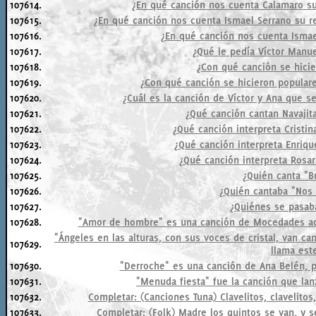
107614.
¿En qué canción nos cuenta Calamaro su 
107615.
¿En qué canción nos cuenta Ismael Serrano su r
107616.
¿En qué canción nos cuenta Ismae
107617.
¿Qué le pedía Víctor Manue
107618.
¿Con qué canción se hicie
107619.
¿Con qué canción se hicieron populare
107620.
¿Cuál es la canción de Víctor y Ana que s
107621.
¿Qué canción cantan Navajita
107622.
¿Qué canción interpreta Cristin
107623.
¿Qué canción interpreta Enriqu
107624.
¿Qué canción interpreta Rosar
107625.
¿Quién canta "B
107626.
¿Quién cantaba "Nos 
107627.
¿Quiénes se pasaba
107628.
"Amor de hombre" es una canción de Mocedades adap
"Ángeles en las alturas, con sus voces de cristal, van c
107629.
llama este
107630.
"Derroche" es una canción de Ana Belén, p
107631.
"Menuda fiesta" fue la canción que lanz
107632.
Completar: (Canciones Tuna) Clavelitos, clavelitos,
107633.
Completar: (Folk) Madre los quintos se van, y s