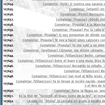
107634.
Completar: (Folk) Si tuviera una naranja c
107635.
Completar: (Infantil) Un
107636.
Completar: (Peret) Borriquito c
107637.
Completar: (Popular) ¿Dónde están 
107638.
Completar: (Popular) A la Manch
107639.
Completar: (Popular) Por la calle p'
107640.
Completar: (Popular) Si nos preguntan de dónde s
107641.
Completar: (Popular) Te voy a hacer unos calzones co
107642.
Completar: (Popular) Yo me subí a un pino v
107643.
Completar: (Sevillanas) Cántame, me dijiste cántame. 
107644.
Completar: (Villancicos) Belén, campa
107645.
Completar: (Villancicos) Entre el buey y una mula, Dios h
107646.
Completar: (Villancicos) Recogido tu rebaño, ¿a
107647.
Completar: (Villancicos) Re
107648.
Completar: (Villancicos) San José al Niño Jesús, u
Completar: (Villancicos) Ya le llevan al recién nacido, mant
107649.
y el Rey de lo
107650.
Completar: Tiene la Tarara un 'amo
107651.
En la BSO de "Torrente, el brazo tonto de la ley", el tema
107652.
La canción "Divina" la cantaba un grupo y estaba 