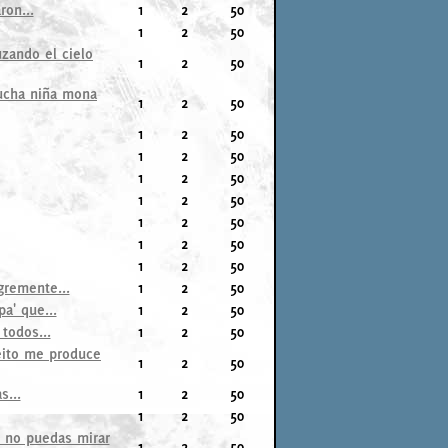
ron...
1
2
50
1
2
50
uzando el cielo
1
2
50
Mucha niña mona
1
2
50
1
2
50
1
2
50
1
2
50
1
2
50
1
2
50
1
2
50
1
2
50
gremente...
1
2
50
a' que...
1
2
50
todos...
1
2
50
eito me produce
1
2
50
s...
1
2
50
1
2
50
e no puedas mirar
1
2
50