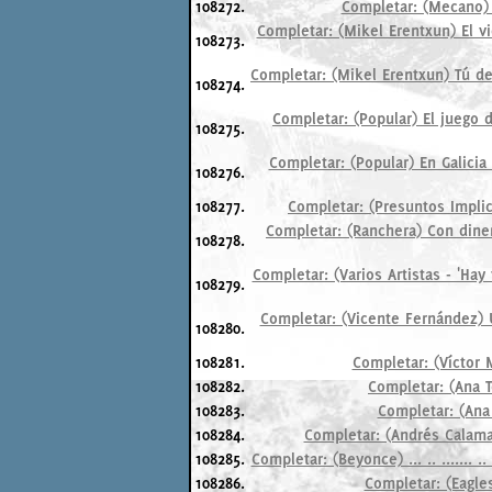
108272.
Completar: (Mecano) 
Completar: (Mikel Erentxun) El v
108273.
Completar: (Mikel Erentxun) Tú de
108274.
Completar: (Popular) El juego 
108275.
Completar: (Popular) En Galicia
108276.
108277.
Completar: (Presuntos Implic
Completar: (Ranchera) Con diner
108278.
Completar: (Varios Artistas - 'Ha
108279.
Completar: (Vicente Fernández) 
108280.
108281.
Completar: (Víctor M
108282.
Completar: (Ana T
108283.
Completar: (Ana 
108284.
Completar: (Andrés Calamar
108285.
Completar: (Beyonce) ... .. ....... 
108286.
Completar: (Eagles) 