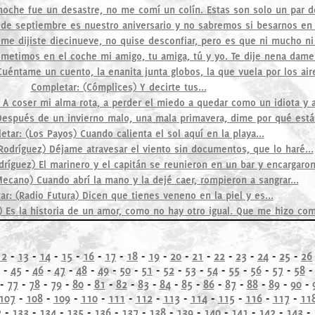
oche fue un desastre, no me comí un colín. Estas son solo un par de
de septiembre es nuestro aniversario y no sabremos si besarnos en l
me dijiste diecinueve, no quise desconfiar, pero es que ni mucho ni 
metimos en el coche mi amigo, tu amiga, tú y yo. Te dije nena dame
Cuéntame un cuento, la enanita junta globos, la que vuela por los aire
Completar: (Cómplices) Y decirte tus...
s) A coser mi alma rota, a perder el miedo a quedar como un idiota y 
) Después de un invierno malo, una mala primavera, dime por qué está
tar: (Los Payos) Cuando calienta el sol aquí en la playa...
Rodríguez) Déjame atravesar el viento sin documentos, que lo haré...
ríguez) El marinero y el capitán se reunieron en un bar y encargaron.
ecano) Cuando abrí la mano y la dejé caer, rompieron a sangrar...
r: (Radio Futura) Dicen que tienes veneno en la piel y es...
s) Es la historia de un amor, como no hay otro igual. Que me hizo com
12
-
13
-
14
-
15
-
16
-
17
-
18
-
19
-
20
-
21
-
22
-
23
-
24
-
25
-
26
-
45
-
46
-
47
-
48
-
49
-
50
-
51
-
52
-
53
-
54
-
55
-
56
-
57
-
58
-
77
-
78
-
79
-
80
-
81
-
82
-
83
-
84
-
85
-
86
-
87
-
88
-
89
-
90
-
107
-
108
-
109
-
110
-
111
-
112
-
113
-
114
-
115
-
116
-
117
-
11
2
-
133
-
134
-
135
-
136
-
137
-
138
-
139
-
140
-
141
-
142
-
143
-