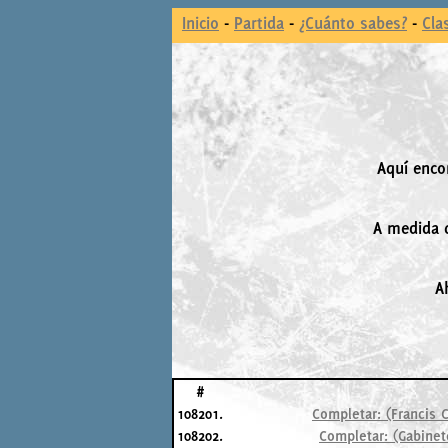
Inicio
-
Partida
-
¿Cuánto sabes?
-
Cla
Aquí enco
A medida q
A
#
108201.
Completar: (Francis 
108202.
Completar: (Gabinete