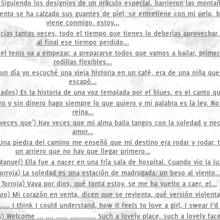
Siguiendo los designios de un oráculo especial, barrieron las montañ
iento se ha calzado sus guantes de piel, se entretiene con mi pelo, 
viene conmigo, estoy...
cías tantas veces, todo el tiempo que tienes lo deberías aprovechar
al final ese tiempo perdido...
del tenis va a empezar, a prepararse todos que vamos a bailar, primer
rodillas flexibles...
 un día yo escuché una vieja historia en un café, era de una niña qu
escapó...
ados) Es la historia de una voz templada por el blues, es el canto que
o y sin dinero hago siempre lo que quiero y mi palabra es la ley. No
reina...
y veces que') Hay veces que mi alma baila tangos con la soledad y nec
amor...
Una piedra del camino me enseñó que mi destino era rodar y rodar, 
un arriero que no hay que llegar primero...
anuel) Ella fue a nacer en una fría sala de hospital. Cuando vio la luz
orroja) La soledad es una estación de madrugada: un beso al viento..
Torroja) Vaya por dios, qué tonta estoy, se me ha vuelto a caer, el...
o) Mi corazón en venta, dicen que se revienta, qué versión violenta,
.. ..... I think I could understand, how it feels to love a girl, I swear I
Welcome ... .... ...... ............. Such a lovely place, such a lovely face