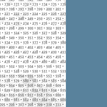
9
-
170
-
171
-
172
-
173
-
174
-
175
-
176
195
-
196
-
197
-
198
-
199
-
200
-
201
-
0
-
221
-
222
-
223
-
224
-
225
-
226
-
227
246
-
247
-
248
-
249
-
250
-
251
-
252
-
1
-
272
-
273
-
274
-
275
-
276
-
277
-
278
297
-
298
-
299
-
300
-
301
-
302
-
303
-
2
-
323
-
324
-
325
-
326
-
327
-
328
-
329
348
-
349
-
350
-
351
-
352
-
353
-
354
-
3
-
374
-
375
-
376
-
377
-
378
-
379
-
380
399
-
400
-
401
-
402
-
403
-
404
-
405
-
4
-
425
-
426
-
427
-
428
-
429
-
430
-
431
450
-
451
-
452
-
453
-
454
-
455
-
456
-
5
-
476
-
477
-
478
-
479
-
480
-
481
-
482
501
-
502
-
503
-
504
-
505
-
506
-
507
-
6
-
527
-
528
-
529
-
530
-
531
-
532
-
533
552
-
553
-
554
-
555
-
556
-
557
-
558
-
7
-
578
-
579
-
580
-
581
-
582
-
583
-
584
603
-
604
-
605
-
606
-
607
-
608
-
609
-
8
-
629
-
630
-
631
-
632
-
633
-
634
-
635
654
-
655
-
656
-
657
-
658
-
659
-
660
-
9
-
680
-
681
-
682
-
683
-
684
-
685
-
686
705
-
706
-
707
-
708
-
709
-
710
-
711
-