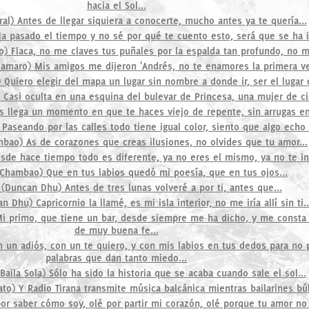
hacia el Sol...
al) Antes de llegar siquiera a conocerte, mucho antes ya te quería...
a pasado el tiempo y no sé por qué te cuento esto, será que se ha i
) Flaca, no me claves tus puñales por la espalda tan profundo, no m
amaro) Mis amigos me dijeron 'Andrés, no te enamores la primera vez
Quiero elegir del mapa un lugar sin nombre a donde ir, ser el lugar 
 Casi oculta en una esquina del bulevar de Princesa, una mujer de ci
s llega un momento en que te haces viejo de repente, sin arrugas en 
 Paseando por las calles todo tiene igual color, siento que algo echo e
bao) As de corazones que creas ilusiones, no olvides que tu amor...
de hace tiempo todo es diferente, ya no eres el mismo, ya no te int
(Chambao) Que en tus labios quedó mi poesía, que en tus ojos...
(Duncan Dhu) Antes de tres lunas volveré a por ti, antes que...
 Dhu) Capricornio la llamé, es mi isla interior, no me iría allí sin ti..
 Mi primo, que tiene un bar, desde siempre me ha dicho, y me consta
de muy buena fe...
on un adiós, con un te quiero, y con mis labios en tus dedos para no 
palabras que dan tanto miedo...
Baila Sola) Sólo ha sido la historia que se acaba cuando sale el sol...
ato) Y Radio Tirana transmite música balcánica mientras bailarines búl
por saber cómo soy, olé por partir mi corazón, olé porque tu amor no