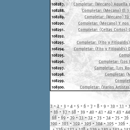
108287.
Completar: (Mecano) Aquella n
108288.
Completar: (Mecano) El 7 
108289.
Completar: (Mecano) Tú 
108290.
Completar: (Mecano) Y nos 
108291.
Completar: (Celtas Cortos) 
108292.
108293.
Completar: (Fito y Fitipaldi
108294.
Completar: (Fito y Fitipaldis
108295.
Comple
108296.
Completar: (Los 
108297.
Completar: (Los Rod
108298.
Completar: (M
108299.
Completa
108300.
Completar: (Varios Artista
1
-
2
-
3
-
4
-
5
-
6
-
7
-
8
-
9
-
10
-
11
-
-
36
-
37
-
38
-
39
-
40
-
41
-
42
-
43
-
44
68
-
69
-
70
-
71
-
72
-
73
-
74
-
75
-
76
100
-
101
-
102
-
103
-
104
-
105
-
106
-
-
126
-
127
-
128
-
129
-
130
-
131
-
13