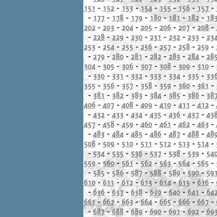
151
-
152
-
153
-
154
-
155
-
156
-
157
-
-
177
-
178
-
179
-
180
-
181
-
182
-
18
202
-
203
-
204
-
205
-
206
-
207
-
208
-
-
228
-
229
-
230
-
231
-
232
-
233
-
23
253
-
254
-
255
-
256
-
257
-
258
-
259
-
-
279
-
280
-
281
-
282
-
283
-
284
-
28
304
-
305
-
306
-
307
-
308
-
309
-
310
-
-
330
-
331
-
332
-
333
-
334
-
335
-
33
355
-
356
-
357
-
358
-
359
-
360
-
361
-
-
381
-
382
-
383
-
384
-
385
-
386
-
38
406
-
407
-
408
-
409
-
410
-
411
-
412
-
-
432
-
433
-
434
-
435
-
436
-
437
-
43
457
-
458
-
459
-
460
-
461
-
462
-
463
-
-
483
-
484
-
485
-
486
-
487
-
488
-
48
508
-
509
-
510
-
511
-
512
-
513
-
514
-
-
534
-
535
-
536
-
537
-
538
-
539
-
54
559
-
560
-
561
-
562
-
563
-
564
-
565
-
-
585
-
586
-
587
-
588
-
589
-
590
-
59
610
-
611
-
612
-
613
-
614
-
615
-
616
-
-
636
-
637
-
638
-
639
-
640
-
641
-
64
661
-
662
-
663
-
664
-
665
-
666
-
667
-
-
687
-
688
-
689
-
690
-
691
-
692
-
69