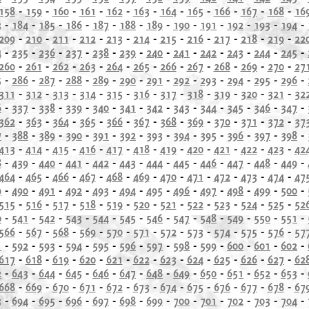
158
-
159
-
160
-
161
-
162
-
163
-
164
-
165
-
166
-
167
-
168
-
16
3
-
184
-
185
-
186
-
187
-
188
-
189
-
190
-
191
-
192
-
193
-
194
-
209
-
210
-
211
-
212
-
213
-
214
-
215
-
216
-
217
-
218
-
219
-
22
4
-
235
-
236
-
237
-
238
-
239
-
240
-
241
-
242
-
243
-
244
-
245
-
260
-
261
-
262
-
263
-
264
-
265
-
266
-
267
-
268
-
269
-
270
-
27
5
-
286
-
287
-
288
-
289
-
290
-
291
-
292
-
293
-
294
-
295
-
296
-
311
-
312
-
313
-
314
-
315
-
316
-
317
-
318
-
319
-
320
-
321
-
32
6
-
337
-
338
-
339
-
340
-
341
-
342
-
343
-
344
-
345
-
346
-
347
-
362
-
363
-
364
-
365
-
366
-
367
-
368
-
369
-
370
-
371
-
372
-
37
7
-
388
-
389
-
390
-
391
-
392
-
393
-
394
-
395
-
396
-
397
-
398
-
413
-
414
-
415
-
416
-
417
-
418
-
419
-
420
-
421
-
422
-
423
-
42
8
-
439
-
440
-
441
-
442
-
443
-
444
-
445
-
446
-
447
-
448
-
449
-
464
-
465
-
466
-
467
-
468
-
469
-
470
-
471
-
472
-
473
-
474
-
47
9
-
490
-
491
-
492
-
493
-
494
-
495
-
496
-
497
-
498
-
499
-
500
-
515
-
516
-
517
-
518
-
519
-
520
-
521
-
522
-
523
-
524
-
525
-
52
0
-
541
-
542
-
543
-
544
-
545
-
546
-
547
-
548
-
549
-
550
-
551
-
566
-
567
-
568
-
569
-
570
-
571
-
572
-
573
-
574
-
575
-
576
-
57
1
-
592
-
593
-
594
-
595
-
596
-
597
-
598
-
599
-
600
-
601
-
602
-
617
-
618
-
619
-
620
-
621
-
622
-
623
-
624
-
625
-
626
-
627
-
62
2
-
643
-
644
-
645
-
646
-
647
-
648
-
649
-
650
-
651
-
652
-
653
-
668
-
669
-
670
-
671
-
672
-
673
-
674
-
675
-
676
-
677
-
678
-
67
3
-
694
-
695
-
696
-
697
-
698
-
699
-
700
-
701
-
702
-
703
-
704
-