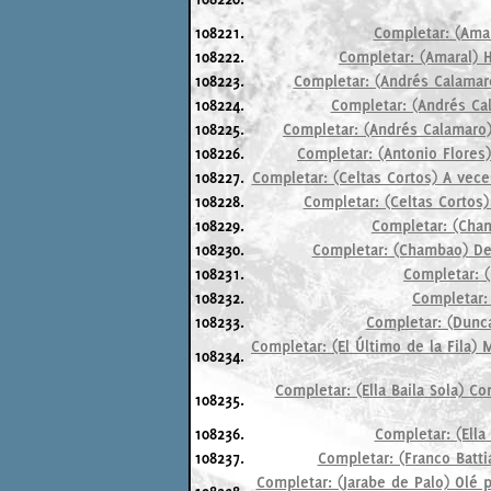
108221.
Completar: (Amar
108222.
Completar: (Amaral) H
108223.
Completar: (Andrés Calamaro
108224.
Completar: (Andrés Cal
108225.
Completar: (Andrés Calamaro) 
108226.
Completar: (Antonio Flores)
108227.
Completar: (Celtas Cortos) A vece
108228.
Completar: (Celtas Cortos)
108229.
Completar: (Cham
108230.
Completar: (Chambao) Des
108231.
Completar: 
108232.
Completar: 
108233.
Completar: (Duncan
Completar: (El Último de la Fila)
108234.
Completar: (Ella Baila Sola) C
108235.
108236.
Completar: (Ella 
108237.
Completar: (Franco Batti
Completar: (Jarabe de Palo) Olé 