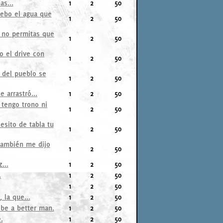
as...
1
2
50
bebo el agua que
1
2
50
, no permitas que
1
2
50
o el drive con
1
2
50
e del pueblo se
1
2
50
 arrastró...
1
2
50
 tengo trono ni
1
2
50
esito de tabla tu
1
2
50
también me dijo
1
2
50
...
1
2
50
.
1
2
50
1
2
50
 la que...
1
2
50
’d be a better man.
1
2
50
.
1
2
50