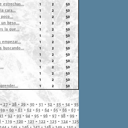
 estrechas...
1
2
50
a cara...
1
2
50
poco...
1
2
50
 un beso...
1
2
50
s la que...
1
2
50
1
2
50
a empezar...
1
2
50
s buscando...
1
2
50
1
2
50
1
2
50
..
1
2
50
1
2
50
1
2
50
prender...
1
2
50
-
27
-
28
-
29
-
30
-
31
-
32
-
33
-
34
-
35
-
59
-
60
-
61
-
62
-
63
-
64
-
65
-
66
-
67
-
91
-
92
-
93
-
94
-
95
-
96
-
97
-
98
-
99
-
8
-
119
-
120
-
121
-
122
-
123
-
124
-
125
144
-
145
-
146
-
147
-
148
-
149
-
150
-