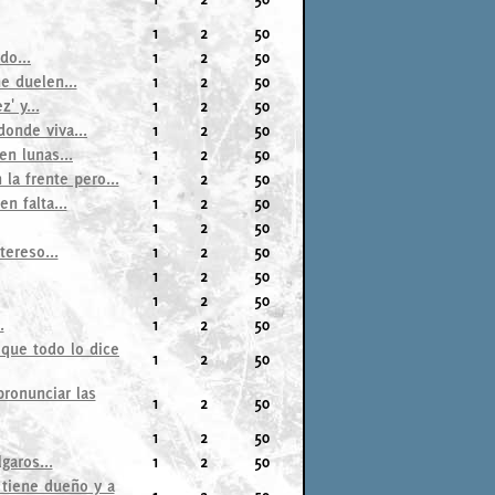
1
2
50
do...
1
2
50
e duelen...
1
2
50
' y...
1
2
50
donde viva...
1
2
50
en lunas...
1
2
50
la frente pero...
1
2
50
n falta...
1
2
50
1
2
50
ereso...
1
2
50
1
2
50
1
2
50
.
1
2
50
 que todo lo dice
1
2
50
pronunciar las
1
2
50
1
2
50
garos...
1
2
50
 tiene dueño y a