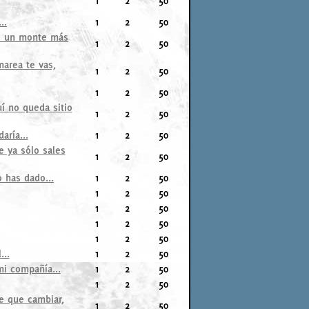
1
2
50
..
1
2
50
 de un monte más
1
2
50
marea te vas,
1
2
50
1
2
50
í no queda sitio
1
2
50
aría...
1
2
50
e ya sólo sales
1
2
50
 has dado...
1
2
50
1
2
50
1
2
50
1
2
50
1
2
50
...
1
2
50
mi compañía...
1
2
50
1
2
50
e que cambiar,
1
2
50