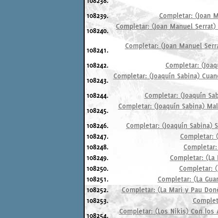
108238.
108239.
Completar: (Joan M
Completar: (Joan Manuel Serrat)
108240.
Completar: (Joan Manuel Serr
108241.
108242.
Completar: (Joaq
Completar: (Joaquín Sabina) Cuan
108243.
108244.
Completar: (Joaquín Sab
Completar: (Joaquín Sabina) Mal
108245.
108246.
Completar: (Joaquín Sabina) 
108247.
Completar: 
108248.
Completar:
108249.
Completar: (La 
108250.
Completar: (
108251.
Completar: (La Guar
108252.
Completar: (La Mari y Pau Don
108253.
Completa
Completar: (Los Nikis) Con los
108254.