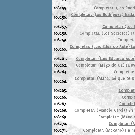
108255.
Completar: (Los Rodrí
Completar: (Los Rodríguez) Nada
108256.
108257.
Completar: (Los 
108258.
Completar: (Los Secretos) Ta
108259.
Completar
Completar: (Luis Eduardo Aute) L
108260.
108261.
Completar: (Luis Eduardo Aute)
108262.
Completar: (Mägo de Oz) La ava
108263.
Completar:
Completar: (Maná) Sé que te b
108264.
108265.
Completa
108266.
Comple
108267.
Completa
108268.
Completar: (Manolo García) En 
108269.
Completar: (Manolo
108270.
Completar: (M
108271.
Completar: (Mecano) Ha nac