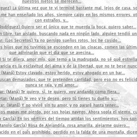
nuestros nietos se merecen...
guez) La última vez que te vi terminé bastante mal, lejos de casa, so
 me han enseñado los años, siempre caigo en los mismos errores, otr
con extraños, y...
Rodríguez) Quiero ser el único que te muerda la boca, quiero saber...
n libre, tan aislado, buscando nada en ningún lado, alguien tendió un
: (Los Secretos) Ya no persigo sueños rotos, los he cosido...
os hijos que no tuvimos se esconden en las cloacas, comen las última
que adivinarán que el día que se avecina...
 Si te dijera, amor mío, que temo a la madrugada, no sé qué estrella
ricia es la esclavitud del alma y de la libertad, que no te bese nunca
 (Maná) Estoy clavado, estoy herido, estoy ahogado en un bar...
uscan demasiados, que te pretenden cantidad, pero eso no es felici
nunca se raja, y mi amor...
r: (Maná) Te quiero, sí, te quiero, voy andando como fiera...
tar: (Maná) Te veo y te deseo, pero tú tienes tu dueño y...
r: (Maná) Y no viviré sin tu amor, y no pararé hasta tener...
los mapas me pierdo, por sus hojas navego. Ahora sopla el viento, cu
 García) En los vértices del tiempo anidan los sentimientos, hoy son.
anolo García) Rosa de Alejandría, rosa amarilla, alejarme quiero...
ido en el país prohibido, perdido en la falda de una montaña, dicen