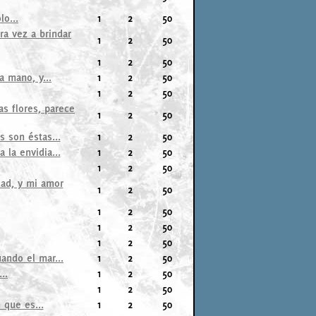
lo...
1
2
50
a vez a brindar
1
2
50
1
2
50
a mano, y...
1
2
50
1
2
50
s flores, parece
1
2
50
s son éstas...
1
2
50
 la envidia...
1
2
50
1
2
50
dad, y mi amor
1
2
50
1
2
50
1
2
50
1
2
50
ando el mar...
1
2
50
..
1
2
50
1
2
50
 que es...
1
2
50