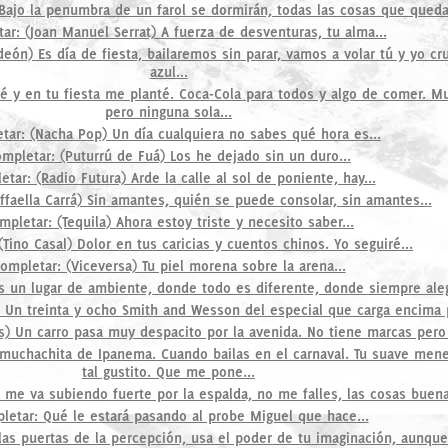
 Bajo la penumbra de un farol se dormirán, todas las cosas que queda
ar: (Joan Manuel Serrat) A fuerza de desventuras, tu alma...
eón) Es día de fiesta, bailaremos sin parar, vamos a volar tú y yo cr
azul...
lé y en tu fiesta me planté. Coca-Cola para todos y algo de comer. 
pero ninguna sola...
tar: (Nacha Pop) Un día cualquiera no sabes qué hora es...
mpletar: (Puturrú de Fuá) Los he dejado sin un duro...
tar: (Radio Futura) Arde la calle al sol de poniente, hay...
ffaella Carrá) Sin amantes, quién se puede consolar, sin amantes...
mpletar: (Tequila) Ahora estoy triste y necesito saber...
(Tino Casal) Dolor en tus caricias y cuentos chinos. Yo seguiré...
ompletar: (Viceversa) Tu piel morena sobre la arena...
es un lugar de ambiente, donde todo es diferente, donde siempre ale
 Un treinta y ocho Smith and Wesson del especial que carga encima p
) Un carro pasa muy despacito por la avenida. No tiene marcas pero 
 muchachita de Ipanema. Cuando bailas en el carnaval. Tu suave men
tal gustito. Que me pone...
 me va subiendo fuerte por la espalda, no me falles, las cosas buena
letar: Qué le estará pasando al probe Miguel que hace...
las puertas de la percepción, usa el poder de tu imaginación, aunqu