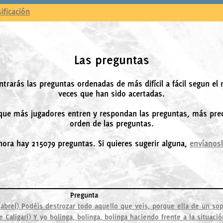
sificación
Las preguntas
ntrarás las preguntas ordenadas de más difícil a fácil segun el
veces que han sido acertadas.
ue más jugadores entren y respondan las preguntas, más prec
orden de las preguntas.
hora hay 215079 preguntas. Si quieres sugerir alguna,
envíanos
Pregunta
Cabrel) Podéis destrozar todo aquello que veis, porque ella de un sopl
 Caligari) Y yo bolinga, bolinga, bolinga haciendo frente a la situación