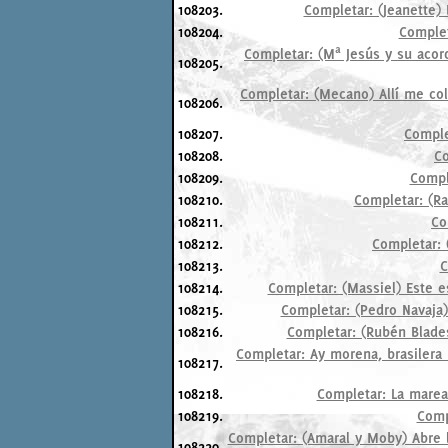
108203.
Completar: (Jeanette)
108204.
Complet
Completar: (Mª Jesús y su acord
108205.
Completar: (Mecano) Allí me co
108206.
108207.
Comple
108208.
Co
108209.
Comple
108210.
Completar: (Ra
108211.
Co
108212.
Completar: 
108213.
C
108214.
Completar: (Massiel) Este 
108215.
Completar: (Pedro Navaja)
108216.
Completar: (Rubén Blades
Completar: Ay morena, brasilera
108217.
108218.
Completar: La marea
108219.
Comp
Completar: (Amaral y Moby) Abre 
108220.