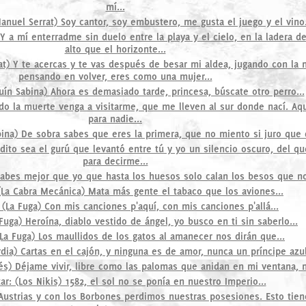
mí...
anuel Serrat) Soy cantor, soy embustero, me gusta el juego y el vino.
 Y a mí enterradme sin duelo entre la playa y el cielo, en la ladera
alto que el horizonte...
at) Y te acercas y te vas después de besar mi aldea, jugando con la 
pensando en volver, eres como una mujer...
uín Sabina) Ahora es demasiado tarde, princesa, búscate otro perro...
do la muerte venga a visitarme, que me lleven al sur donde nací. Aqu
para nadie...
ina) De sobra sabes que eres la primera, que no miento si juro que d
dito sea el gurú que levantó entre tú y yo un silencio oscuro, del qu
para decirme...
Sabes mejor que yo que hasta los huesos solo calan los besos que no
(La Cabra Mecánica) Mata más gente el tabaco que los aviones...
 (La Fuga) Con mis canciones p'aquí, con mis canciones p'allá...
Fuga) Heroína, diablo vestido de ángel, yo busco en ti sin saberlo...
La Fuga) Los maullidos de los gatos al amanecer nos dirán que...
dia) Cartas en el cajón, y ninguna es de amor, nunca un príncipe azul
és) Déjame vivir, libre como las palomas que anidan en mi ventana, 
r: (Los Nikis) 1582, el sol no se ponía en nuestro Imperio...
 Austrias y con los Borbones perdimos nuestras posesiones. Esto tien