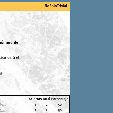
NoSoloTrivial
 número de
iso será el
la
.
Aciertos
Total
Porcentaje
o...
1
2
50
...
1
2
50