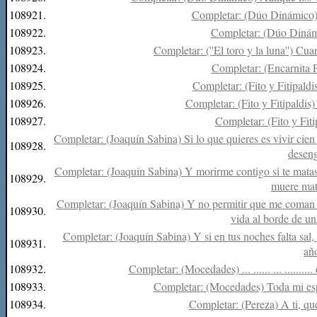
108921.
Completar: (Dúo Dinámico) S
108922.
Completar: (Dúo Dinámi
108923.
Completar: (''El toro y la luna'') Cua
108924.
Completar: (Encarnita P
108925.
Completar: (Fito y Fitipaldi
108926.
Completar: (Fito y Fitipaldis)
108927.
Completar: (Fito y Fiti
Completar: (Joaquín Sabina) Si lo que quieres es vivir cien a
108928.
deseng
Completar: (Joaquín Sabina) Y morirme contigo si te mata
108929.
muere mat
Completar: (Joaquín Sabina) Y no permitir que me coman el
108930.
vida al borde de un
Completar: (Joaquín Sabina) Y si en tus noches falta sal, p
108931.
año
108932.
Completar: (Mocedades) ... ...... ... ........
108933.
Completar: (Mocedades) Toda mi esper
108934.
Completar: (Pereza) A ti, qu