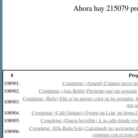
Ahora hay 215079 preg
#
Pre
108901.
Completar: (Amaral) Cuántos peces tien
108902.
Completar: (Ana Belén) Presiento que me aguarda ya 
Completar: (Bebe) Ella se ha puesto color en las pestañas, h
108903.
que qu
108904.
Completar: (Café Quijano) Óyeme mi Lola, mi tierna Lola,
108905.
Completar: (Danza Invisible) A la calle donde vivo
Completar: (Ella Baila Sola) Calculando no acercarme 
108906.
comparo con el resto de