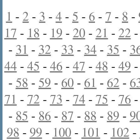
1
-
2
-
3
-
4
-
5
-
6
-
7
-
8
-
17
-
18
-
19
-
20
-
21
-
22
-
31
-
32
-
33
-
34
-
35
-
3
44
-
45
-
46
-
47
-
48
-
49
-
58
-
59
-
60
-
61
-
62
-
6
71
-
72
-
73
-
74
-
75
-
76
-
85
-
86
-
87
-
88
-
89
-
9
98
-
99
-
100
-
101
-
102
-