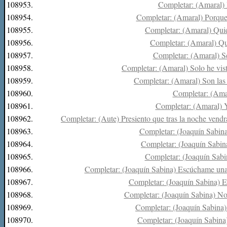
108953.
Completar: (Amaral) 
108954.
Completar: (Amaral) Porque 
108955.
Completar: (Amaral) Quier
108956.
Completar: (Amaral) Quie
108957.
Completar: (Amaral) Será
108958.
Completar: (Amaral) Solo he vis
108959.
Completar: (Amaral) Son las s
108960.
Completar: (Amar
108961.
Completar: (Amaral) Yo
108962.
Completar: (Aute) Presiento que tras la noche vend
108963.
Completar: (Joaquín Sabina
108964.
Completar: (Joaquín Sabina
108965.
Completar: (Joaquín Sabin
108966.
Completar: (Joaquín Sabina) Escúchame una c
108967.
Completar: (Joaquín Sabina) Es
108968.
Completar: (Joaquín Sabina) No 
108969.
Completar: (Joaquín Sabina)
108970.
Completar: (Joaquín Sabina) 