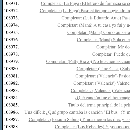
108971.
Completar: (La Fuga) El letrero de farmacia se co
108972.
Completar: (La Fuga) Paso el tiempo cogiendo tre
108973.
Completar: (Luis Eduardo Aute) Pasab
108974.
Completar: (Maná) A tu casa yo fui y no 
108975.
Completar: (Maná) Cómo quisiera l
108976.
Completar: (Maná) Sola en el 
108977.
Completar: Me decí
108978.
Completar: Puede qu
108979.
Completar: (Patty Bravo) No te acuerdas cuand
108980.
Completar: (Tino Casal) Sube 
108981.
Completar: ('Valencia') Pasione
108982.
Completar: ('Valencia') Valenci
108983.
Completar: ('Valencia') Valenciaa
108984.
¿Qué canción fue el homenaj
108985.
Título del tema principal de la p
108986.
Una difícil: ¿Qué grupo cantaba la canción "El bus" (Y mi
108987.
Completar: (Joaquín Sabina) Y nos dieron las diez y las 
108988.
Completar: (Los Rebeldes) Y yooooooooo 