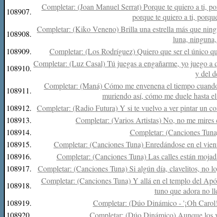
Completar: (Joan Manuel Serrat) Porque te quiero a ti, po
108907.
porque te quiero a ti, porque
Completar: (Kiko Veneno) Brilla una estrella más que ningu
108908.
luna, ninguna, 
108909.
Completar: (Los Rodríguez) Quiero que ser el único que
Completar: (Luz Casal) Tú juegas a engañarme, yo juego a q
108910.
y del d
Completar: (Maná) Cómo me envenena el tiempo cuando t
108911.
muriendo así, cómo me duele hasta el
108912.
Completar: (Radio Futura) Y si te vuelvo a ver pintar un cor
108913.
Completar: (Varios Artistas) No, no me mires co
108914.
Completar: (Canciones Tuna) ...
108915.
Completar: (Canciones Tuna) Enredándose en el viento
108916.
Completar: (Canciones Tuna) Las calles están mojadas
108917.
Completar: (Canciones Tuna) Si algún día, clavelitos, no log
Completar: (Canciones Tuna) Y allá en el templo del Apóst
108918.
tuno que adora no lle
108919.
Completar: (Dúo Dinámico - '¡Oh Carol!')
108920.
Completar: (Dúo Dinámico) Aunque los vie