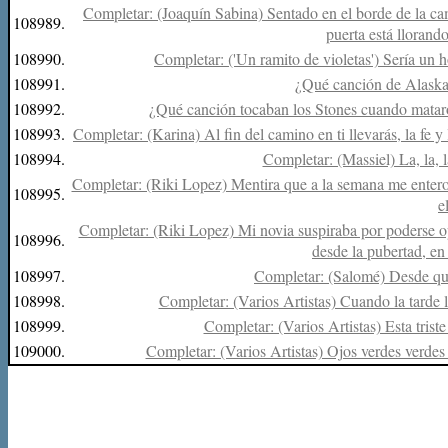
Completar: (Joaquín Sabina) Sentado en el borde de la ca
108989.
puerta está llorando
108990.
Completar: ('Un ramito de violetas') Sería un h
108991.
¿Qué canción de Alaska 
108992.
¿Qué canción tocaban los Stones cuando mataro
108993.
Completar: (Karina) Al fin del camino en ti llevarás, la fe y 
108994.
Completar: (Massiel) La, la, la, 
Completar: (Riki Lopez) Mentira que a la semana me entero 
108995.
el
Completar: (Riki Lopez) Mi novia suspiraba por poderse op
108996.
desde la pubertad, en 
108997.
Completar: (Salomé) Desde que 
108998.
Completar: (Varios Artistas) Cuando la tarde l
108999.
Completar: (Varios Artistas) Esta trist
109000.
Completar: (Varios Artistas) Ojos verdes verdes 