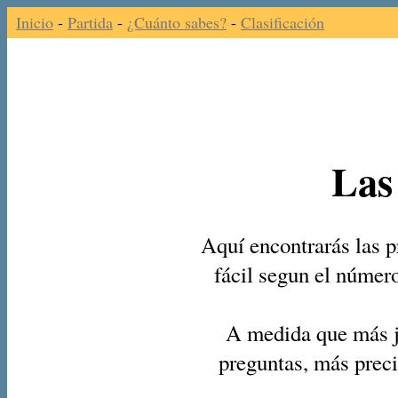
Inicio
-
Partida
-
¿Cuánto sabes?
-
Clasificación
Las
Aquí encontrarás las p
fácil segun el númer
A medida que más j
preguntas, más preci