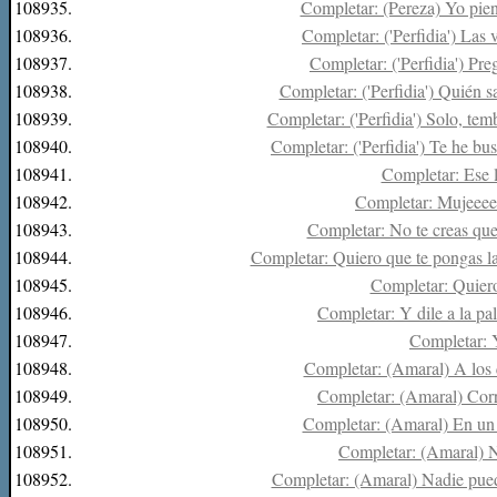
108935.
Completar: (Pereza) Yo pien
108936.
Completar: ('Perfidia') Las v
108937.
Completar: ('Perfidia') Preg
108938.
Completar: ('Perfidia') Quién s
108939.
Completar: ('Perfidia') Solo, tem
108940.
Completar: ('Perfidia') Te he bu
108941.
Completar: Ese l
108942.
Completar: Mujeeeee
108943.
Completar: No te creas que 
108944.
Completar: Quiero que te pongas la
108945.
Completar: Quiero 
108946.
Completar: Y dile a la pa
108947.
Completar: Y
108948.
Completar: (Amaral) A los q
108949.
Completar: (Amaral) Corre
108950.
Completar: (Amaral) En un d
108951.
Completar: (Amaral) Na
108952.
Completar: (Amaral) Nadie puede