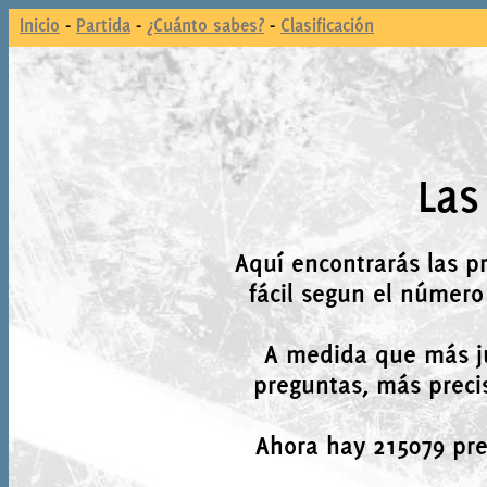
Inicio
-
Partida
-
¿Cuánto sabes?
-
Clasificación
Las
Aquí encontrarás las p
fácil segun el número
A medida que más j
preguntas, más precis
Ahora hay 215079 preg