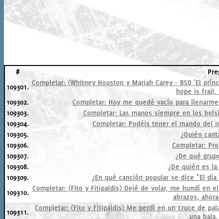
#
Pre
Completar: (Whitney Houston y Mariah Carey - BSO 'El príncipe 
109301.
hope is frail, 
109302.
Completar: Hoy me quedé vacío para llenarme de
109303.
Completar: Las manos siempre en los bolsi
109304.
Completar: Podéis tener el mando del im
109305.
¿Quién canta
109306.
Completar: Pro
109307.
¿De qué grup
109308.
¿De quién es la 
109309.
¿En qué canción popular se dice "El día 
Completar: (Fito y Fitipaldis) Dejé de volar, me hundí en e
109310.
abrazos, ahora
Completar: (Fito y Fitipaldis) Me perdí en un cruce de pa
109311.
una bala,