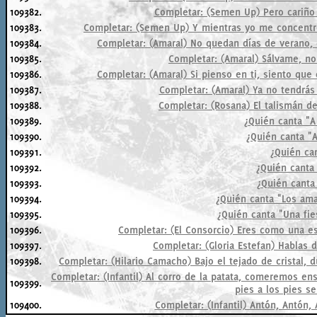
109382.
Completar: (Semen Up) Pero cariño 
109383.
Completar: (Semen Up) Y mientras yo me concentro
109384.
Completar: (Amaral) No quedan días de verano, e
109385.
Completar: (Amaral) Sálvame, no 
109386.
Completar: (Amaral) Si pienso en ti, siento que e
109387.
Completar: (Amaral) Ya no tendrás 
109388.
Completar: (Rosana) El talismán de
109389.
¿Quién canta "A
109390.
¿Quién canta "
109391.
¿Quién can
109392.
¿Quién canta 
109393.
¿Quién canta 
109394.
¿Quién canta "Los ama
109395.
¿Quién canta "Una fie
109396.
Completar: (El Consorcio) Eres como una es
109397.
Completar: (Gloria Estefan) Hablas d
109398.
Completar: (Hilario Camacho) Bajo el tejado de cristal, 
Completar: (Infantil) Al corro de la patata, comeremos en
109399.
pies a los pies s
109400.
Completar: (Infantil) Antón, Antón, 