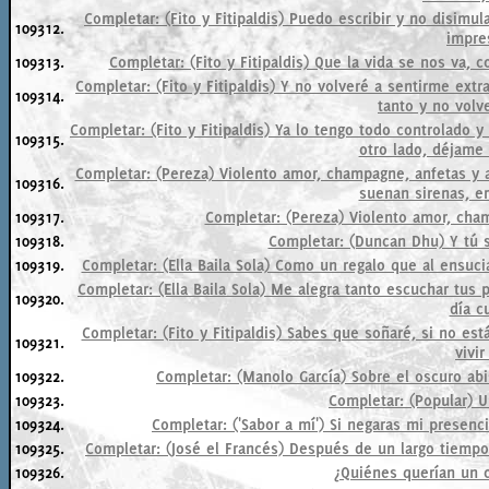
Completar: (Fito y Fitipaldis) Puedo escribir y no disimul
109312.
impres
109313.
Completar: (Fito y Fitipaldis) Que la vida se nos va,
Completar: (Fito y Fitipaldis) Y no volveré a sentirme ex
109314.
tanto y no volve
Completar: (Fito y Fitipaldis) Ya lo tengo todo controlado y
109315.
otro lado, déjame 
Completar: (Pereza) Violento amor, champagne, anfetas y ad
109316.
suenan sirenas, er
109317.
Completar: (Pereza) Violento amor, cham
109318.
Completar: (Duncan Dhu) Y tú s
109319.
Completar: (Ella Baila Sola) Como un regalo que al ensuc
Completar: (Ella Baila Sola) Me alegra tanto escuchar tus
109320.
día c
Completar: (Fito y Fitipaldis) Sabes que soñaré, si no e
109321.
vivir
109322.
Completar: (Manolo García) Sobre el oscuro ab
109323.
Completar: (Popular) Un
109324.
Completar: ('Sabor a mí') Si negaras mi presencia
109325.
Completar: (José el Francés) Después de un largo tiempo 
109326.
¿Quiénes querían un c