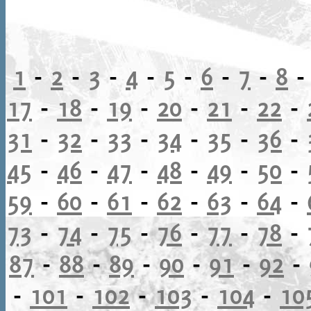
1
-
2
-
3
-
4
-
5
-
6
-
7
-
8
17
-
18
-
19
-
20
-
21
-
22
-
31
-
32
-
33
-
34
-
35
-
36
-
45
-
46
-
47
-
48
-
49
-
50
-
59
-
60
-
61
-
62
-
63
-
64
-
73
-
74
-
75
-
76
-
77
-
78
-
87
-
88
-
89
-
90
-
91
-
92
-
-
101
-
102
-
103
-
104
-
10