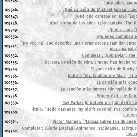
fairy tales naa n
109346.
¿Qué canción de Michael Jackson dec
109347.
¿Qué dúo cantaba en 1986 "Lej
109348.
¿Qué grupo de los años 1980 cantaba "The Ki
109349.
¿Quién canta 
109350.
¿Quiénes cantaban e
"No veo ná" que describe una tierna escena familiar entre 
109351.
una alpargata)
109352.
Completar: (Bob Dylan) The
109353.
De esta canción de Nina Simone han hecho vers
109354.
El gran éxito de Rocky 
109355.
Junto a "Mr. Tambourine Man", el o
109356.
La canción más con
109357.
La canción más famosa (de 1988) de B
109358.
Primer éxito de Tam 
109359.
Ray Parker Jr. obtuvo un gran éxito co
Título: "Hello darkness my old frieeeend, I've come 
109360.
creeepi
109361.
Víctor Manuel: "Nadaaa sabee tan dulceee 
Completar: (Gloria Estefan) Anímense, sacúdanse, acérquen
109362.
los c