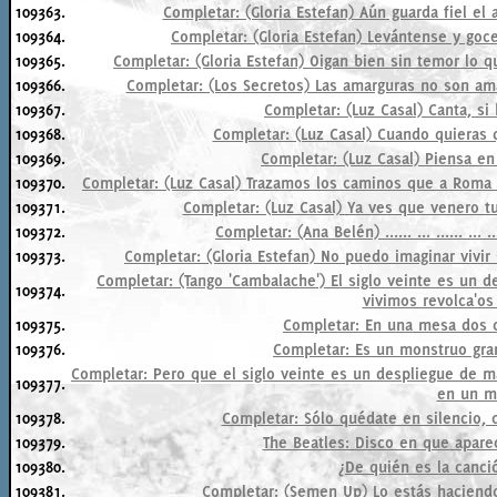
109363.
Completar: (Gloria Estefan) Aún guarda fiel el a
109364.
Completar: (Gloria Estefan) Levántense y goce
109365.
Completar: (Gloria Estefan) Oigan bien sin temor lo q
109366.
Completar: (Los Secretos) Las amarguras no son ama
109367.
Completar: (Luz Casal) Canta, si
109368.
Completar: (Luz Casal) Cuando quieras q
109369.
Completar: (Luz Casal) Piensa en
109370.
Completar: (Luz Casal) Trazamos los caminos que a Roma si
109371.
Completar: (Luz Casal) Ya ves que venero tu
109372.
Completar: (Ana Belén) ...... ... ...... ..
109373.
Completar: (Gloria Estefan) No puedo imaginar vivir 
Completar: (Tango 'Cambalache') El siglo veinte es un d
109374.
vivimos revolca'os
109375.
Completar: En una mesa dos c
109376.
Completar: Es un monstruo gran
Completar: Pero que el siglo veinte es un despliegue de ma
109377.
en un m
109378.
Completar: Sólo quédate en silencio,
109379.
The Beatles: Disco en que apare
109380.
¿De quién es la canci
109381.
Completar: (Semen Up) Lo estás haciendo