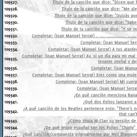
109327.
Título de la canción que dice: "Dicen que h
109328.
Título de la canción que dice: "Me ale
109329.
Título de la canción que dice: "Quizás po
109330.
Título de la canción que dice: "Sabe
109331.
Título de la canción que dice: "Y se ma
109332.
Completar: (Joan Manuel Serrat) .. .... ................ 
109333.
Completar: (Joan Manuel Serr
109334.
Completar: (Joan Manuel Serrat) A tus atard
Completar: (Joan Manuel Serrat) Ay, si un día para mi ma
109335.
levante otoñal y de
109336.
Completar: (Joan Manuel
109337.
Completar: (Joan Manuel Serrat) Eres como una mujer
109338.
Completar: (Joan Manuel Serrat) Mi cuerp
109339.
Completar: (Joan Manuel Serrat
109340.
¿En qué canción menciona Bana
109341.
¿Qué dos éxitos lanzaron a
¿A qué canción de los Beatles pertenece esto: "There's n
109342.
that can'
109343.
¿Cómo titula M-Clan su versión de
109344.
¿De qué grupo español son los éxitos "Charly" 
¿Qué canción (compuesta originalmente por Neil Diamond) 
109345.