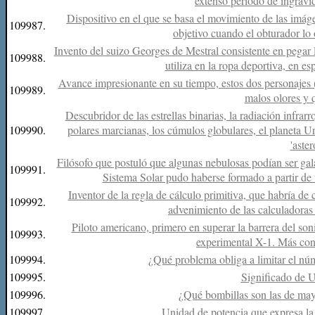
extenso período de ingravid
Dispositivo en el que se basa el movimiento de las imág
109987.
objetivo cuando el obturador lo 
Invento del suizo Georges de Mestral consistente en pegar 
109988.
utiliza en la ropa deportiva, en es
Avance impresionante en su tiempo, estos dos personajes (
109989.
malos olores y 
Descubridor de las estrellas binarias, la radiación infrarr
109990.
polares marcianas, los cúmulos globulares, el planeta Ur
'aster
Filósofo que postuló que algunas nebulosas podían ser gal
109991.
Sistema Solar pudo haberse formado a partir de 
Inventor de la regla de cálculo primitiva, que habría de co
109992.
advenimiento de las calculadoras 
Piloto americano, primero en superar la barrera del so
109993.
experimental X-1. Más co
109994.
¿Qué problema obliga a limitar el nú
109995.
Significado de 
109996.
¿Qué bombillas son las de ma
109997.
Unidad de potencia que expresa la 