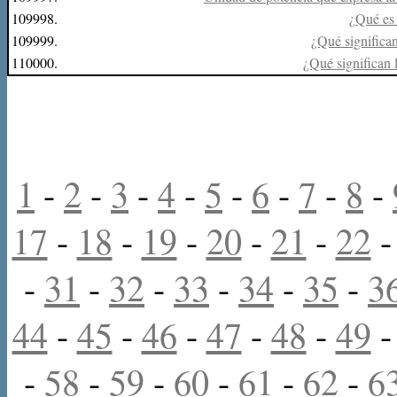
109998.
¿Qué es
109999.
¿Qué significan
110000.
¿Qué significan
1
-
2
-
3
-
4
-
5
-
6
-
7
-
8
-
17
-
18
-
19
-
20
-
21
-
22
-
31
-
32
-
33
-
34
-
35
-
3
44
-
45
-
46
-
47
-
48
-
49
-
58
-
59
-
60
-
61
-
62
-
6