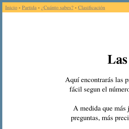
Inicio
-
Partida
-
¿Cuánto sabes?
-
Clasificación
Las
Aquí encontrarás las p
fácil segun el númer
A medida que más j
preguntas, más preci