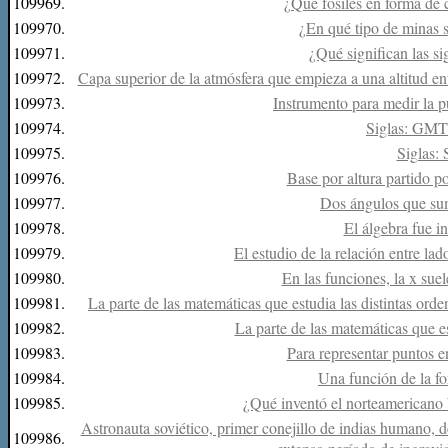
109969.
¿Qué fósiles en forma de 
109970.
¿En qué tipo de minas s
109971.
¿Qué significan las s
109972.
Capa superior de la atmósfera que empieza a una altitud en
109973.
Instrumento para medir la p
109974.
Siglas: GMT 
109975.
Siglas
109976.
Base por altura partido por
109977.
Dos ángulos que sum
109978.
El álgebra fue in
109979.
El estudio de la relación entre lad
109980.
En las funciones, la x suele
109981.
La parte de las matemáticas que estudia las distintas ord
109982.
La parte de las matemáticas que est
109983.
Para representar puntos e
109984.
Una función de la fo
109985.
¿Qué inventó el norteamericano 
Astronauta soviético, primer conejillo de indias humano, d
109986.