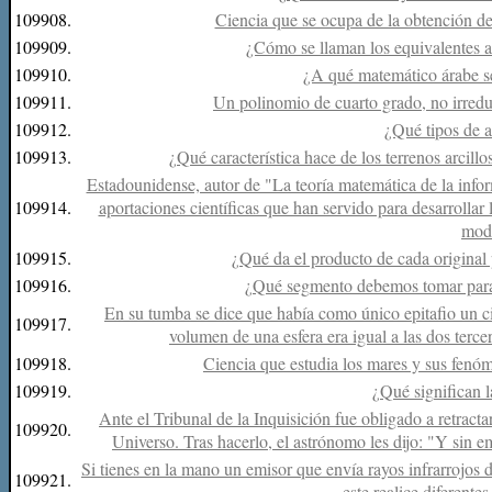
109908.
Ciencia que se ocupa de la obtención de c
109909.
¿Cómo se llaman los equivalentes 
109910.
¿A qué matemático árabe se
109911.
Un polinomio de cuarto grado, no irreduc
109912.
¿Qué tipos de a
109913.
¿Qué característica hace de los terrenos arcill
Estadounidense, autor de "La teoría matemática de la infor
109914.
aportaciones científicas que han servido para desarrollar
mod
109915.
¿Qué da el producto de cada original
109916.
¿Qué segmento debemos tomar para m
En su tumba se dice que había como único epitafio un ci
109917.
volumen de una esfera era igual a las dos tercer
109918.
Ciencia que estudia los mares y sus fenóm
109919.
¿Qué significan 
Ante el Tribunal de la Inquisición fue obligado a retracta
109920.
Universo. Tras hacerlo, el astrónomo les dijo: "Y sin 
Si tienes en la mano un emisor que envía rayos infrarrojos 
109921.
este realice diferente