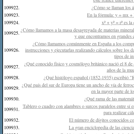
109922.
¿Cómo se llaman los 
109923.
En la fórmula: y = mx + b 
109924.
x² + y² = r² es la
¿Cómo llamamos a la masa desagregada de materias minerale
109925.
y que encontramos en grandes c
¿Cómo llamamos comúnmente en España a los computad
109926.
instrucciones y ejecutarlas realizando cálculos sobre los
tipos de i
¿Qué conocido físico y cosmólogo británico nació el 8 de
109927.
años de la mue
109928.
¿Qué histólogo español (1852-1935) escribió "Re
¿Qué país del sur de Europa tiene un ancho de vía de ferr
109929.
en la mayor parte de lo
109930.
¿Qué rama de las matemáti
Tablero o cuadro con alambres o surcos paralelos entre sí 
109931.
para realizar cál
109932.
El número de dígitos conocidos co
109933.
La gran enciclopedia de las cienci