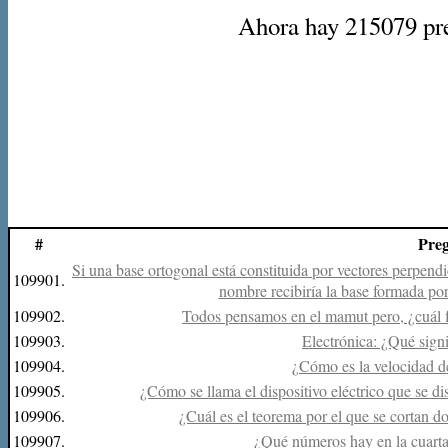
Ahora hay 215079 preg
#
Pre
Si una base ortogonal está constituida por vectores perpendi
109901.
nombre recibiría la base formada por
109902.
Todos pensamos en el mamut pero, ¿cuál f
109903.
Electrónica: ¿Qué sign
109904.
¿Cómo es la velocidad d
109905.
¿Cómo se llama el dispositivo eléctrico que se d
109906.
¿Cuál es el teorema por el que se cortan do
109907.
¿Qué números hay en la cuarta 