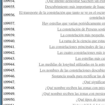
109934.
¿Qué intentó demostrar Saccheri sin éxit
109935.
Descubrimiento más importante de Isaac
El transporte de la constelación que tanto se ve en el oscur
109936.
constelacio
109937.
Hay estrellas que varían periódicamente en
109938.
La constelación de Perseus sost
109939.
La constelación más pequeña, ju
109940.
La rama de la ciencia que estud
109941.
Las constelaciones principales de las
109942.
Las cuatro constelaciones más im
109943.
Las estrellas más cal
109944.
Las medidas de longitud utilizadas en la astr
109945.
Los nombres de las constelaciones descubiert
109946.
Sustancia usada para rectificar las d
109947.
¿Qué significan
109948.
¿Qué nombre reciben las zonas con presi
109949.
¿Qué nombre reciben las zonas con presion
109950.
¿Qué tipos de recu