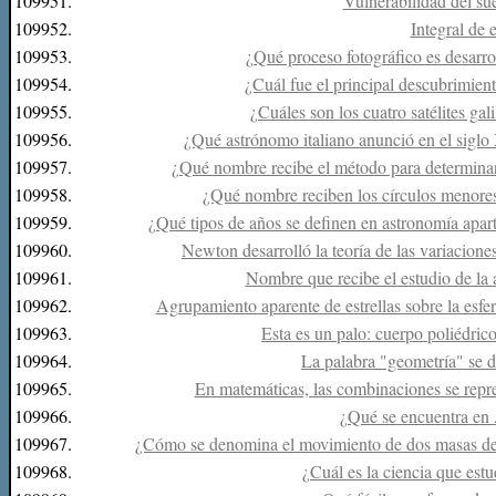
109951.
Vulnerabilidad del su
109952.
Integral de 
109953.
¿Qué proceso fotográfico es desarro
109954.
¿Cuál fue el principal descubrimie
109955.
¿Cuáles son los cuatro satélites gal
109956.
¿Qué astrónomo italiano anunció en el siglo
109957.
¿Qué nombre recibe el método para determinar 
109958.
¿Qué nombre reciben los círculos menores d
109959.
¿Qué tipos de años se definen en astronomía apar
109960.
Newton desarrolló la teoría de las variacion
109961.
Nombre que recibe el estudio de la 
109962.
Agrupamiento aparente de estrellas sobre la esfer
109963.
Esta es un palo: cuerpo poliédrico
109964.
La palabra "geometría" se de
109965.
En matemáticas, las combinaciones se repr
109966.
¿Qué se encuentra en 
109967.
¿Cómo se denomina el movimiento de dos masas de ai
109968.
¿Cuál es la ciencia que estu