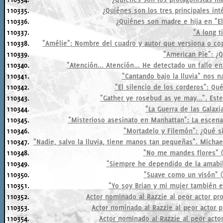
110335.
¿Quiénes son los tres principales inté
110336.
¿Quiénes son madre e hija en "El
110337.
"A long t
110338.
"Amélie": Nombre del cuadro y autor que versiona o cop
110339.
"American Pie": ¿
110340.
"Atención... Atención... He detectado un fallo en
110341.
"Cantando bajo la lluvia" nos n
110342.
"El silencio de los corderos": Qu
110343.
"Gather ye rosebud as ye may...". Este
110344.
"La Guerra de las Galax
110345.
"Misterioso asesinato en Manhattan": La escena
110346.
"Mortadelo y Filemón": ¿Qué si
110347.
"Nadie, salvo la lluvia, tiene manos tan pequeñas". Micha
110348.
"No me mandes flores" (1
110349.
"Siempre he dependido de la amabil
110350.
"Suave como un visón" (1
110351.
"Yo soy Brian y mi mujer también es
110352.
Actor nominado al Razzie al peor actor pro
110353.
Actor nominado al Razzie al peor actor pr
110354.
Actor nominado al Razzie al peor actor 