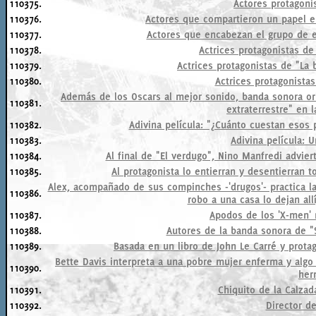
110375.
Actores protagon
110376.
Actores que compartieron un papel en
110377.
Actores que encabezan el grupo de e
110378.
Actrices protagonistas de 
110379.
Actrices protagonistas de "La
110380.
Actrices protagonistas
Además de los Oscars al mejor sonido, banda sonora ori
110381.
extraterrestre" en 
110382.
Adivina película: "¿Cuánto cuestan esos 
110383.
Adivina película: 
110384.
Al final de "El verdugo", Nino Manfredi adviert
110385.
Al protagonista lo entierran y desentierran t
Alex, acompañado de sus compinches -'drugos'- practica la 
110386.
robo a una casa lo dejan allí
110387.
Apodos de los 'X-men' 
110388.
Autores de la banda sonora de "
110389.
Basada en un libro de John Le Carré y prota
Bette Davis interpreta a una pobre mujer enferma y algo 
110390.
her
110391.
Chiquito de la Calzada
110392.
Director de