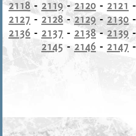
2118
-
2119
-
2120
-
2121
2127
-
2128
-
2129
-
2130
2136
-
2137
-
2138
-
2139
2145
-
2146
-
2147