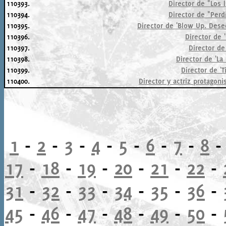
110393.
Director de "Los l
110394.
Director de "Perd
110395.
Director de 'Blow Up. Des
110396.
Director de '
110397.
Director de 
110398.
Director de 'La
110399.
Director de 'T
110400.
Director y actriz protagoni
1
-
2
-
3
-
4
-
5
-
6
-
7
-
8
17
-
18
-
19
-
20
-
21
-
22
-
31
-
32
-
33
-
34
-
35
-
36
-
45
-
46
-
47
-
48
-
49
-
50
-