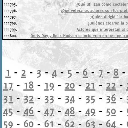
111795.
¿Qué utilizan como cocteler
111796.
¿Qué veteranos actores son los prota
111797.
¿Quién dirigió "La b
111798.
¿Quiénes crearon la 
111799.
Actores que interpretan al p
111800.
Doris Day y Rock Hudson coincidieron en tres películ
1
-
2
-
3
-
4
-
5
-
6
-
7
-
8
17
-
18
-
19
-
20
-
21
-
22
-
31
-
32
-
33
-
34
-
35
-
36
-
45
-
46
-
47
-
48
-
49
-
50
-
59
-
60
-
61
-
62
-
63
-
64
-