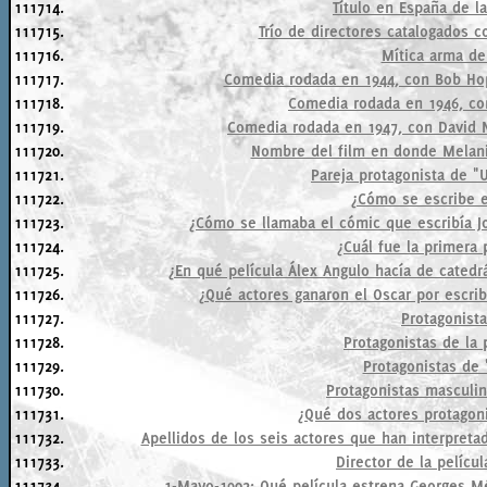
111714.
Título en España de la
111715.
Trío de directores catalogados
111716.
Mítica arma de
111717.
Comedia rodada en 1944, con Bob Hop
111718.
Comedia rodada en 1946, co
111719.
Comedia rodada en 1947, con David N
111720.
Nombre del film en donde Melanie
111721.
Pareja protagonista de "
111722.
¿Cómo se escribe e
111723.
¿Cómo se llamaba el cómic que escribía 
111724.
¿Cuál fue la primera 
111725.
¿En qué película Álex Angulo hacía de catedr
111726.
¿Qué actores ganaron el Oscar por escrib
111727.
Protagonista
111728.
Protagonistas de la p
111729.
Protagonistas de 
111730.
Protagonistas masculin
111731.
¿Qué dos actores protagon
111732.
Apellidos de los seis actores que han interpreta
111733.
Director de la pelícu
111734.
1-Mayo-1902: Qué película estrena Georges Mé