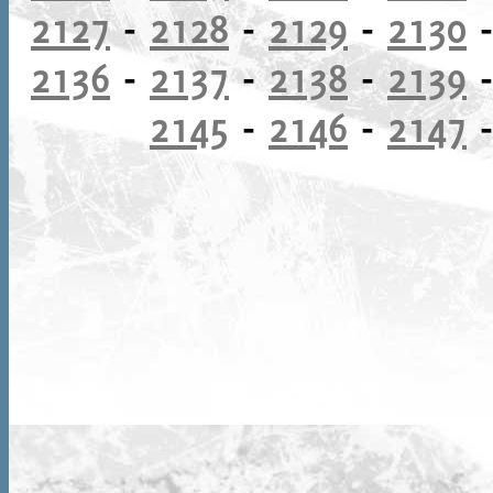
2127
-
2128
-
2129
-
2130
2136
-
2137
-
2138
-
2139
2145
-
2146
-
2147