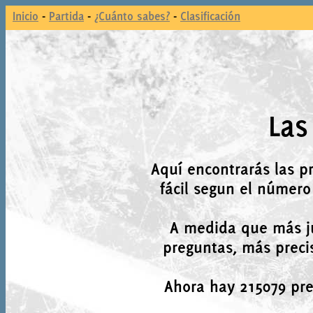
Inicio
-
Partida
-
¿Cuánto sabes?
-
Clasificación
Las
Aquí encontrarás las p
fácil segun el número
A medida que más j
preguntas, más precis
Ahora hay 215079 preg