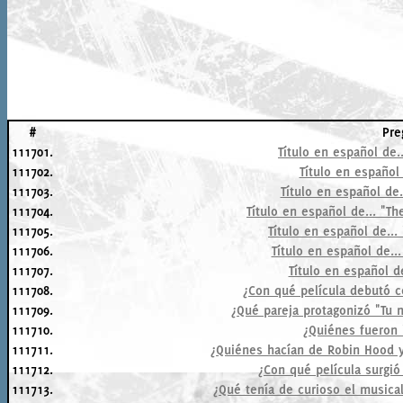
#
Pre
111701.
Título en español de.
111702.
Título en español 
111703.
Título en español de.
111704.
Título en español de... "
111705.
Título en español de...
111706.
Título en español de...
111707.
Título en español de
111708.
¿Con qué película debutó c
111709.
¿Qué pareja protagonizó "Tu
111710.
¿Quiénes fueron 
111711.
¿Quiénes hacían de Robin Hood y
111712.
¿Con qué película surgi
111713.
¿Qué tenía de curioso el musical