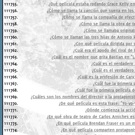
111755.
¿Qué película estaba rodando Grace Kelly e
111756.
¿Cómo se llama la canción que suena en los 
111757.
¿Cómo se llama la compañía de efecto
111758.
¿Cómo se llama la obra de te
111759.
¿Cómo se llamaba original
111760.
¿Cómo se llaman las tres hijas de Antonio 
111761.
¿Con qué película dirigida por
111762.
¿Cuál era el apodo del rival d
111763.
¿Cuál es el nombre que grita Bastian en "La
111764.
¿Cuál es el verdadero
111765.
¿Cuál es el verdader
111766.
¿Cuál es la profesión de Cary
111767.
¿Cuál fue la primera 
111768.
¿Cuál fue la primera película
111769.
¿Cuáles son los nombres del director y la protagonis
111770.
¿De qué película es esta frase: "Yo-yo-
111771.
¿Dónde comienza la acció
111772.
¿En qué obra de teatro de Carlos Arniches es
111773.
¿En qué película Brendan Fraser es un 
111774.
¿En qué película comparten protagon