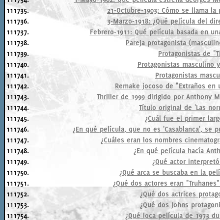
111735.
21-Octubre-1903: Cómo se llama la 
111736.
3-Marzo-1918: ¿Qué película del dir
111737.
Febrero-1911: Qué película basada en un
111738.
Pareja protagonista (masculin
111739.
Protagonistas de "T
111740.
Protagonistas masculino y
111741.
Protagonistas mascu
111742.
Remake jocoso de "Extraños en u
111743.
Thriller de 1999 dirigido por Anthony 
111744.
Título original de 'Las no
111745.
¿Cuál fue el primer lar
111746.
¿En qué película, que no es 'Casablanca', se p
111747.
¿Cuáles eran los nombres cinematog
111748.
¿En qué película hacía Ant
111749.
¿Qué actor interpretó
111750.
¿Qué arca se buscaba en la pelí
111751.
¿Qué dos actores eran "Truhanes"
111752.
¿Qué dos actrices protago
111753.
¿Qué dos Johns protagoni
111754.
¿Qué loca película de 1973 du