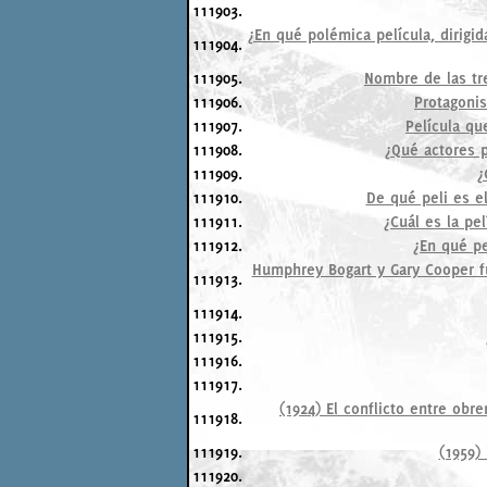
111903.
¿En qué polémica película, dirig
111904.
111905.
Nombre de las tre
111906.
Protagonis
111907.
Película qu
111908.
¿Qué actores p
111909.
¿
111910.
De qué peli es el
111911.
¿Cuál es la pe
111912.
¿En qué pe
Humphrey Bogart y Gary Cooper fu
111913.
111914.
111915.
111916.
111917.
(1924) El conflicto entre obr
111918.
111919.
(1959) 
111920.