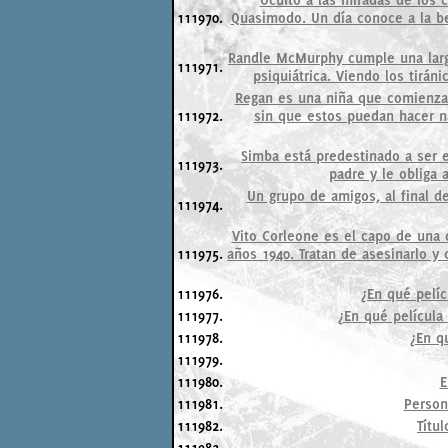
111970.
Quasimodo. Un día conoce a la be
Randle McMurphy cumple una larga 
111971.
psiquiátrica. Viendo los tirán
Regan es una niña que comienza 
111972.
sin que estos puedan hacer na
Simba está predestinado a ser e
111973.
padre y le obliga 
Un grupo de amigos, al final d
111974.
Vito Corleone es el capo de una 
111975.
años 1940. Tratan de asesinarlo y
111976.
¿En qué pelí
111977.
¿En qué película
111978.
¿En q
111979.
111980.
E
111981.
Person
111982.
Títul
111983.