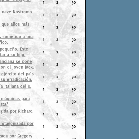
1
2
50
la nave Nostromo
1
2
50
" y que años más
1
2
50
Es sometido a una
1
2
50
ico.
 pequeño. Este
1
2
50
ar a su hijo.
 anciana se pone
1
2
50
con el joven Jack.
ejército del país
1
2
50
su erradicación.
 italiana del s.
1
2
50
s máquinas para
1
2
50
ata?
igida por Richard
1
2
50
protagonizada por
1
2
50
izada por Gregory
1
2
50