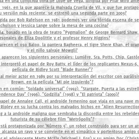
ada en una conocida obra de Lope de Vega, dirigida por Pilar Miró an
 1961, en la que aparece la malvada Cruella de Vil, y que fue protag
u versión más reciente, se estrenó una segunda parte en 2003?
igida por Bob Rafelson en 1981 podemos ver una tórrida escena de se
icholson y Jessica Lange sobre la mesa de una cocina?
64, basado en la obra de teatro "Pygmalion" de George Bernard Shaw,
rsonajes de Eliza Doolittle y el profesor Henry Higgins?
recen el oso Baloo, la pantera Bagheera, el tigre Shere Khan, el ora
y el niño salvaje Mowgli?
 aparecen los siguientes personajes: Lumière, Sra. Potts, Chip, Gastó
interpretó el papel de Roy Batty, el líder de los replicantes Nexus-6,
película de Ridley Scott "Blade Runner"?
al mejor actor en 1989 por su interpretación del escritor con parálisi
Brown, en la película "Mi pie izquierdo"?
 en común: "Soldado universal" (1992), "Stargate. Puerta a las estrell
ndence Day" (1996), "Godzilla" (1998) y "El patriota" (2000)?
 papel de Annalee Call, el androide femenino que viaja en una nave m
 Ripley en su lucha contra los malvados bichos en "Alien Resurrectio
g a la androide maligna que sembraba la discordia entre los rebeldes
futurista de su célebre film "Metrópolis"?
stá protagonizada por 'Número 5', un robot construido para ser un a
o alcanza un rayo y se convierte en el simpático y portentoso amigo 
r el adolescente Marty McFly (Michael J. Fox) y su amigo Doc (Christo