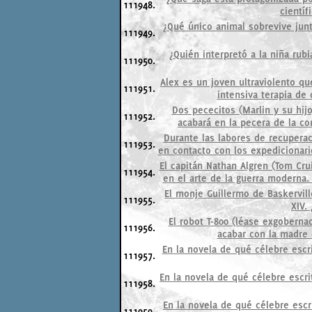
111948.
científ
¿Qué único animal sobrevive junt
111949.
¿Quién interpretó a la niña rubi
111950.
Alex es un joven ultraviolento qu
111951.
intensiva terapia de 
Dos pececitos (Marlin y su hij
111952.
acabará en la pecera de la co
Durante las labores de recuperac
111953.
en contacto con los expedicionario
El capitán Nathan Algren (Tom Cru
111954.
en el arte de la guerra moderna.
El monje Guillermo de Baskervill
111955.
XIV.
El robot T-800 (léase exgoberna
111956.
acabar con la madre d
En la novela de qué célebre escri
111957.
En la novela de qué célebre escri
111958.
En la novela de qué célebre escri
111959.