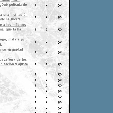
 ¿Qué película de
1
2
50
a una institución
1
2
50
rle la guerra.
e a los médicos
mal que la ha
1
2
50
rono, mata a su
1
2
50
o.
 su virginidad
1
2
50
ueva York de los
nización y ajusta
1
2
50
1
2
50
1
2
50
1
2
50
1
2
50
1
2
50
1
2
50
1
2
50
1
2
50