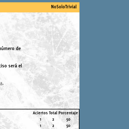
NoSoloTrivial
 número de
iso será el
la
.
Aciertos
Total
Porcentaje
1
2
50
1
2
50