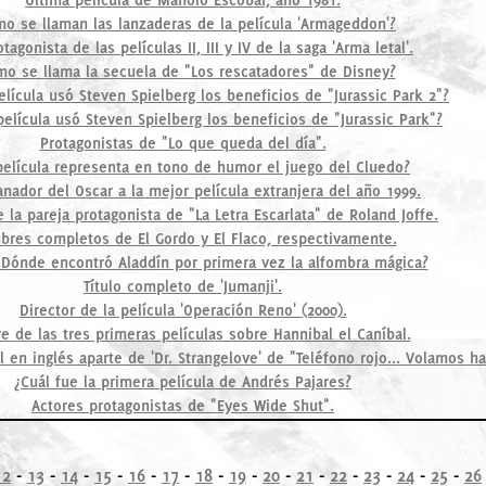
o se llaman las lanzaderas de la película 'Armageddon'?
otagonista de las películas II, III y IV de la saga 'Arma letal'.
o se llama la secuela de "Los rescatadores" de Disney?
elícula usó Steven Spielberg los beneficios de "Jurassic Park 2"?
película usó Steven Spielberg los beneficios de "Jurassic Park"?
Protagonistas de "Lo que queda del día".
elícula representa en tono de humor el juego del Cluedo?
anador del Oscar a la mejor película extranjera del año 1999.
la pareja protagonista de "La Letra Escarlata" de Roland Joffe.
res completos de El Gordo y El Flaco, respectivamente.
¿Dónde encontró Aladdín por primera vez la alfombra mágica?
Título completo de 'Jumanji'.
Director de la película 'Operación Reno' (2000).
 de las tres primeras películas sobre Hannibal el Caníbal.
nal en inglés aparte de 'Dr. Strangelove' de "Teléfono rojo... Volamos 
¿Cuál fue la primera película de Andrés Pajares?
Actores protagonistas de "Eyes Wide Shut".
12
-
13
-
14
-
15
-
16
-
17
-
18
-
19
-
20
-
21
-
22
-
23
-
24
-
25
-
26