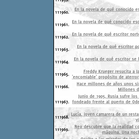
En la novela de qué conocido esc
111960.
En la novela de qué conocido escr
111961.
En la novela de qué escritor nort
111962.
En la novela de qué escritor p
111963.
En la novela de qué escritor se 
111964.
Freddy Krueger resucita a J
111965.
'encomiable' propósito de aterro
Hace millones de años unos si
111966.
Millones d
Junio de 1905. Rusia sufre los
111967.
fondeado frente al puerto de Ode
Lucía, joven camarera de un resta
111968.
v
Neo descubre que la realidad c
111969.
máquina. Una noch
Oculto a las miradas de los 