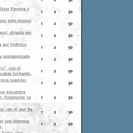
Victor Fleming y
1
2
50
a por John Huston
1
2
50
50), dirigida por
1
2
50
a por Federico
1
2
50
 y protagonizada
1
2
50
13", con el
1
2
50
acaban luchando.
ncia superior.
1
2
50
r se encuentra
n. Finalmente se
1
2
50
tor con el que ha
1
2
50
por una inmensa
1
2
50
o.
e Dame, vive