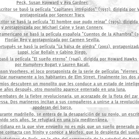
Peck, Susan Hayward y Ava Gardner.
ritor se basó la película "Capitanes intrépidos" (1937), dirigida por 
protagonizada por Spencer Tracy.
itor se basó la película "El hombre que pudo reinar" (1975), dirigid
y protagonizada por Michael Caine y Sean Connery.
eamericano se basó la película española "Cuentos de la Alhambra" (19
Florián Rey y protagonizada por Carmen Sevilla.
ortugués se basó la película "La balsa de piedra" (2002), protagonizad
Luppi, Icíar Bollaín y Gabino Diego.
basó la película "El sueño eterno" (1946), dirigida por Howard Hawks
por Humphrey Bogart y Lauren Bacall.
ason Voorhees, el loco protagonista de la serie de películas "Viernes 
rizar nuevamente a los habitantes de Elm Street. Finalmente los dos 
mios descubren un monolito que les conduce a un estado de intelige
e años después, otro monolito aparece enterrado en una luna.
 embates de la fiebre revolucionaria, un acorazado de la flota del za
ssa. Dos marineros incitan a sus compañeros a unirse a la revolució
apoderan del barco.
urante madrileño, se entera de la desaparición de su novio, un escri
ivido seis años. Se refugiará en una isla mediterránea.
otidiana en la que vive envuelto no es más que un sueño generado 
e contacta con Trinity y conoce a Morfeo, que lo despierta del sueñ
ciudadanos de París, en lo alto del campanario de la catedral de Notr