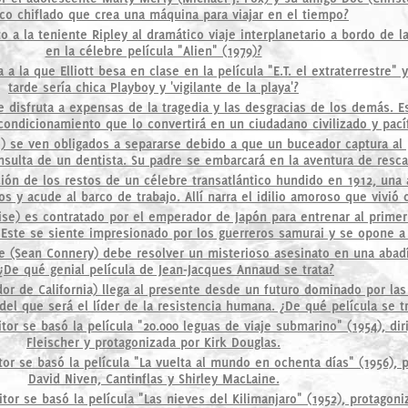
ico chiflado que crea una máquina para viajar en el tiempo?
o a la teniente Ripley al dramático viaje interplanetario a bordo de 
en la célebre película "Alien" (1979)?
a a la que Elliott besa en clase en la película "E.T. el extraterrestre
tarde sería chica Playboy y 'vigilante de la playa'?
e disfruta a expensas de la tragedia y las desgracias de los demás. 
condicionamiento que lo convertirá en un ciudadano civilizado y pacíf
o) se ven obligados a separarse debido a que un buceador captura al
nsulta de un dentista. Su padre se embarcará en la aventura de rescat
ión de los restos de un célebre transatlántico hundido en 1912, una
s y acude al barco de trabajo. Allí narra el idilio amoroso que vivió 
ise) es contratado por el emperador de Japón para entrenar al primer 
 Este se siente impresionado por los guerreros samurai y se opone a 
e (Sean Connery) debe resolver un misterioso asesinato en una abadía
 ¿De qué genial película de Jean-Jacques Annaud se trata?
dor de California) llega al presente desde un futuro dominado por la
el que será el líder de la resistencia humana. ¿De qué película se tr
tor se basó la película "20.000 leguas de viaje submarino" (1954), dir
Fleischer y protagonizada por Kirk Douglas.
tor se basó la película "La vuelta al mundo en ochenta días" (1956), 
David Niven, Cantinflas y Shirley MacLaine.
tor se basó la película "Las nieves del Kilimanjaro" (1952), protagon