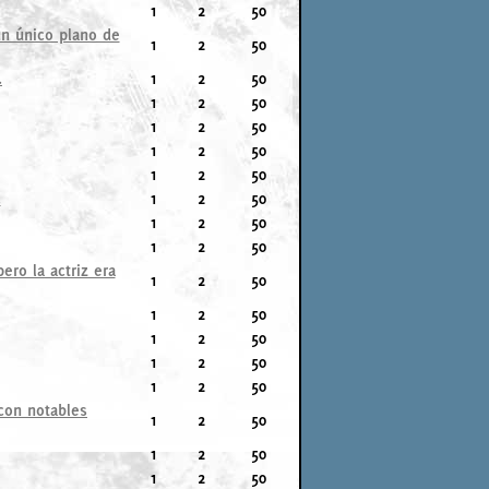
1
2
50
un único plano de
1
2
50
.
1
2
50
1
2
50
1
2
50
1
2
50
1
2
50
.
1
2
50
1
2
50
1
2
50
ro la actriz era
1
2
50
1
2
50
1
2
50
1
2
50
1
2
50
 con notables
1
2
50
1
2
50
1
2
50