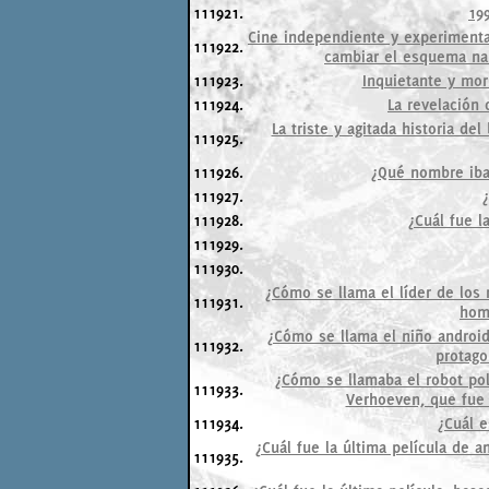
111921.
19
Cine independiente y experimenta
111922.
cambiar el esquema nar
111923.
Inquietante y mor
111924.
La revelación 
La triste y agitada historia d
111925.
111926.
¿Qué nombre iba 
111927.
111928.
¿Cuál fue l
111929.
111930.
¿Cómo se llama el líder de los 
111931.
homb
¿Cómo se llama el niño android
111932.
protagon
¿Cómo se llamaba el robot poli
111933.
Verhoeven, que fue c
111934.
¿Cuál e
¿Cuál fue la última película de
111935.