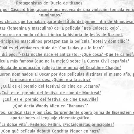
Protagonistas de 'Duelo de titanes'.
ida por Gaspard Noe, aparece una escena de una violación tomada en 
10 minutos?
s chicas que formaban parte del título del primer film de Almodóvar
tas (femenina y masculino) de la película "Tres Colores: Rojo".
e recrea en modo crítico-irónico la historia de Jesús de Nazaret.
rincipales masculinos protagonizan la película "Hotel y domicilio"?
Cuál es el verdadero título de 'Con faldas y a lo loco'?
 diálogo: "-Esta noche nace el anticristo. -¿Qué cosa? -Que te calles"
lícula más famosa (que no la mejor) sobre la Guerra Civil española?
lícula de producción gallega tiene un papel Geraldine Chaplin?
eron nominados al Oscar por dos películas distintas el mismo año, pe
la misma en las dos. ¿Quién era la actriz?
¿Cuál es el premio del festival de cine de Locarno?
¿Cuál es el premio del festival de cine de Montreal?
¿Cuál es el premio del festival de cine Deauville?
¿Qué decía Woody Allen en "Bananas"?
eros, sindicalistas y policías. Sorprendente opera prima de Eisenstein
aportaciones al lenguaje cinematográfico.
"La dolce vita". Federico Fellini. ¿Protagonistas principales?
¿Con qué película debutó Conchita Piquer en 1927?