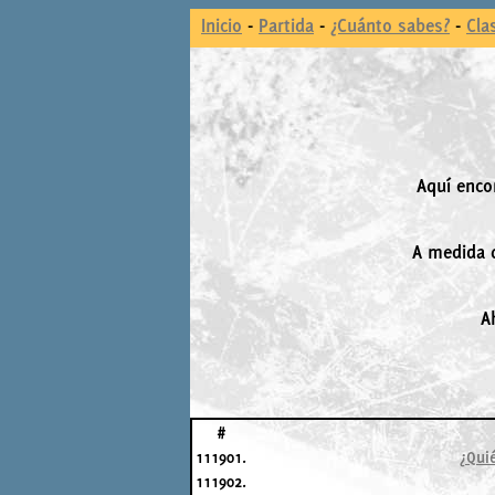
Inicio
-
Partida
-
¿Cuánto sabes?
-
Cla
Aquí enco
A medida q
A
#
111901.
¿Qui
111902.