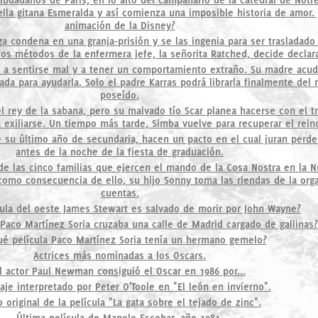
lla gitana Esmeralda y así comienza una imposible historia de amor.
animación de la Disney?
condena en una granja-prisión y se las ingenia para ser trasladado 
icos métodos de la enfermera jefe, la señorita Ratched, decide declara
a sentirse mal y a tener un comportamiento extraño. Su madre acud
da para ayudarla. Solo el padre Karras podrá librarla finalmente del 
poseído.
l rey de la sabana, pero su malvado tío Scar planea hacerse con el t
a exiliarse. Un tiempo más tarde, Simba vuelve para recuperar el rein
e su último año de secundaria, hacen un pacto en el cual juran perder
antes de la noche de la fiesta de graduación.
de las cinco familias que ejercen el mando de la Cosa Nostra en la N
 como consecuencia de ello, su hijo Sonny toma las riendas de la orga
cuentas.
cula del oeste James Stewart es salvado de morir por John Wayne?
 Paco Martínez Soria cruzaba una calle de Madrid cargado de gallinas?
ué película Paco Martínez Soria tenía un hermano gemelo?
Actrices más nominadas a los Oscars.
l actor Paul Newman consiguió el Oscar en 1986 por...
aje interpretado por Peter O'Toole en "El león en invierno".
o original de la película "La gata sobre el tejado de zinc".
Última película de Manolo Escobar, año 1981.