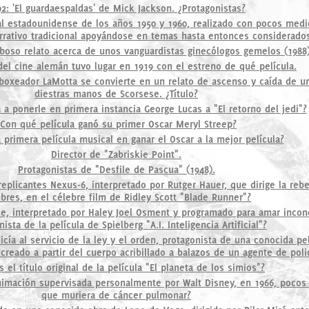
92: 'El guardaespaldas' de Mick Jackson. ¿Protagonistas?
l estadounidense de los años 1950 y 1960, realizado con pocos medi
rativo tradicional apoyándose en temas hasta entonces considerados
boso relato acerca de unos vanguardistas ginecólogos gemelos (1988)
del cine alemán tuvo lugar en 1919 con el estreno de qué película.
el boxeador LaMotta se convierte en un relato de ascenso y caída de u
diestras manos de Scorsese. ¿Título?
a ponerle en primera instancia George Lucas a "El retorno del jedi"?
¿Con qué película ganó su primer Oscar Meryl Streep?
a primera película musical en ganar el Oscar a la mejor película?
Director de "Zabriskie Point".
Protagonistas de "Desfile de Pascua" (1948).
replicantes Nexus-6, interpretado por Rutger Hauer, que dirige la rebe
res, en el célebre film de Ridley Scott "Blade Runner"?
e, interpretado por Haley Joel Osment y programado para amar incon
ista de la película de Spielberg "A.I. Inteligencia Artificial"?
cía al servicio de la ley y el orden, protagonista de una conocida pe
reado a partir del cuerpo acribillado a balazos de un agente de poli
s el título original de la película "El planeta de los simios"?
 animación supervisada personalmente por Walt Disney, en 1966, poco
que muriera de cáncer pulmonar?