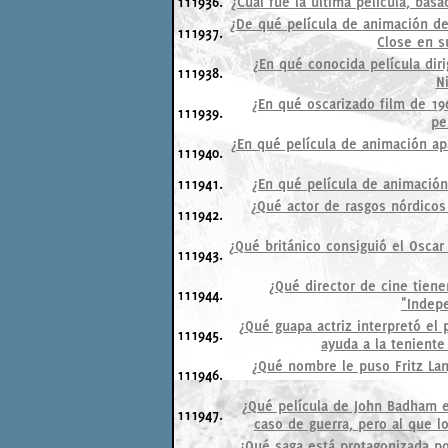
111936.
¿Cuál fue la última película, bas
¿De qué película de animación de
111937.
Close en s
¿En qué conocida película dir
111938.
N
¿En qué oscarizado film de 19
111939.
pe
¿En qué película de animación apa
111940.
111941.
¿En qué película de animación
¿Qué actor de rasgos nórdicos 
111942.
¿Qué británico consiguió el Oscar 
111943.
¿Qué director de cine tienen
111944.
"Indepe
¿Qué guapa actriz interpretó el
111945.
ayuda a la teniente
¿Qué nombre le puso Fritz Lan
111946.
¿Qué película de John Badham e
111947.
caso de guerra, pero al que l
¿Qué saga está protagonizada po