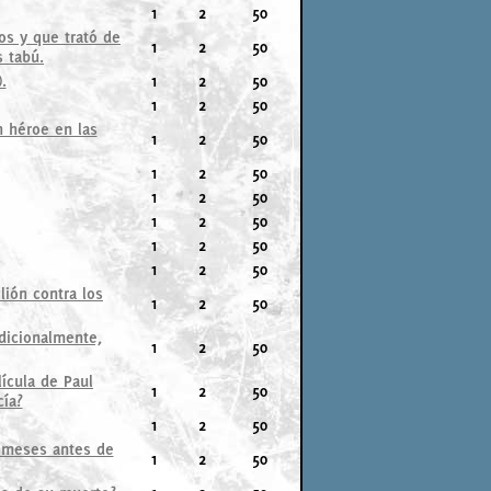
1
2
50
os y que trató de
1
2
50
 tabú.
.
1
2
50
1
2
50
n héroe en las
1
2
50
1
2
50
1
2
50
1
2
50
1
2
50
1
2
50
lión contra los
1
2
50
dicionalmente,
1
2
50
lícula de Paul
1
2
50
cía?
1
2
50
s meses antes de
1
2
50