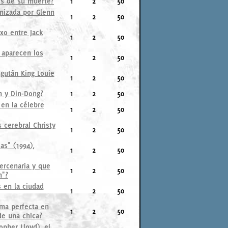
tes de su muerte?
1
2
50
onizada por Glenn
1
2
50
xo entre Jack
1
2
50
 aparecen los
1
2
50
ngután King Louie
1
2
50
n y Din-Dong?
1
2
50
 en la célebre
1
2
50
s cerebral Christy
1
2
50
as" (1994),
1
2
50
ercenaria y que
1
2
50
n"?
 en la ciudad
1
2
50
rma perfecta en
1
2
50
de una chica?
pher Lloyd), el