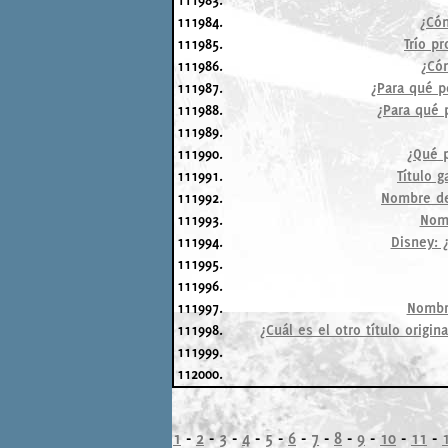
111984.
¿Cóm
111985.
Trío pr
111986.
¿Cóm
111987.
¿Para qué p
111988.
¿Para qué 
111989.
111990.
¿Qué p
111991.
Título g
111992.
Nombre de 
111993.
Nomb
111994.
Disney: 
111995.
111996.
111997.
Nombre
111998.
¿Cuál es el otro título origi
111999.
112000.
1
-
2
-
3
-
4
-
5
-
6
-
7
-
8
-
9
-
10
-
11
-