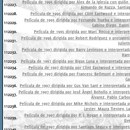
Película de 1995 dirigida por Álex de la Iglesia con guión
112227.
Armando de Razza, Santiag
112228.
Película de 1995 dirigida por Clint Eastwood e interp
Película de 1995 dirigida por Fernando Trueba e interpre
112229.
Gabino Diego, Danni
112230.
Película de 1995 dirigida por Marc Rocco e interpre
Película de 1996 dirigida por Robert Rodríguez y protagon
112231.
Juliet
Película de 1997 dirigida por Barry Levinson e interpret
112232.
Harr
112233.
Película de 1997 dirigida por Bigas Luna e interpretada po
112234.
Película de 1997 dirigida por Clint Eastwood e interp
Película de 1997 dirigida por Francesc Bellmunt e interpre
112235.
Ga
112236.
Película de 1997 dirigida por Gus Van Sant e interpretada 
Película de 1997 dirigida por José Ángel Bohollo e interpr
112237.
Álvarez, Pablo Carbo
Película de 1997 dirigida por Mike Nichols e interpretada 
112238.
Lester, Maura Tierney, L
Película de 1997 dirigida por P. J. Hogan e interpretada
112239.
Eve
Película de 1997 dirigida por Santiago Segura e interpre
112240.