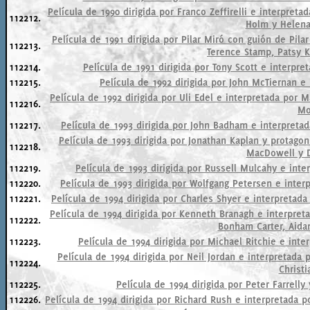
Película de 1990 dirigida por Franco Zeffirelli e interpreta
112212.
Holm y Helena
Película de 1991 dirigida por Pilar Miró con guión de Pil
112213.
Terence Stamp, Patsy K
112214.
Película de 1991 dirigida por Tony Scott e interpr
112215.
Película de 1992 dirigida por John McTiernan e
Película de 1992 dirigida por Uli Edel e interpretada por
112216.
Mo
112217.
Película de 1993 dirigida por John Badham e interpretad
Película de 1993 dirigida por Jonathan Kaplan y protag
112218.
MacDowell y 
112219.
Película de 1993 dirigida por Russell Mulcahy e inte
112220.
Película de 1993 dirigida por Wolfgang Petersen e inte
112221.
Película de 1994 dirigida por Charles Shyer e interpretada
Película de 1994 dirigida por Kenneth Branagh e interpre
112222.
Bonham Carter, Aida
112223.
Película de 1994 dirigida por Michael Ritchie e int
Película de 1994 dirigida por Neil Jordan e interpretada
112224.
Christi
112225.
Película de 1994 dirigida por Peter Farrelly
112226.
Película de 1994 dirigida por Richard Rush e interpretada 