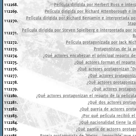
112268.
Película dirigida por Herbert Ross e inte
112269.
Película dirigida por Richard Attenborough e i
Película dirigida por Richard Benjamin e interpretada 
112270.
Stap
Película dirigida por Steven Spielberg e interpretada por 
112271.
B
112272.
Película protagonizada por Jack Nic
112273.
Protagonistas de la pe
112274.
¿Qué actores encabezan el principal reparto de
112275.
¿Qué actores forman el reparto 
112276.
¿Qué actores protagonizan "D
112277.
¿Qué actores protagoniz
112278.
¿Qué actores protagoniza
112279.
¿Qué actores protagon
112280.
¿Qué actores protagonizan el reparto de la película
112281.
¿Qué dos actores prota
112282.
¿Qué pareja de actores protag
112283.
¿Por qué película recibió e
112284.
¿Qué nacionalidad tiene la d
112285.
¿Qué pareja de actores protag
112286.
Pareja protagonista de 'Mejor... imposible' que 