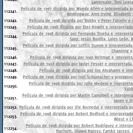
Lampreave, Toni Lebl
Película de 1997 dirigida por Woody Allen e interpretada por
112241.
Hemingway, Amy Irving, Elisabeth
112242.
Película de 1998 dirigida por Bobby y Peter Farrelly e 
112243.
Película de 1998 dirigida por Eter Howitt e interpreta
Película de 1998 dirigida por Fernando Trueba e interpre
112244.
Sanz, Jesús Bonilla, Loles León, 
Película de 1998 dirigida por Griffin Dunne e interpretad
112245.
Channing y
112246.
Película de 1998 dirigida por Ivan Reitman e interpr
112247.
Película de 1998 dirigida por Javier Fesser e interpretada 
112248.
Película de 1998 dirigida por Jim Abrahams e inte
112249.
Película de 1998 dirigida por Joel Schumacher y protagon
Película de 1998 dirigida por Julio Medem e interpre
112250.
Vald
Película de 1998 dirigida por Martin Campbell e interpre
112251.
Jones y St
112252.
Película de 1998 dirigida por Ole Bornedal e interpretada p
Película de 1998 dirigida por Robert Redford e interpretad
112253.
Wiest y C
Película de 1998 dirigida por Robert Rodríguez e interpr
112254.
Hartnett, Shawn Hatosy, Famke Jansen, P