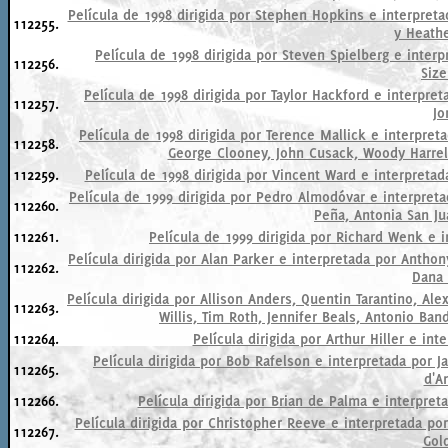
Película de 1998 dirigida por Stephen Hopkins e interpret
112255.
y Heath
Película de 1998 dirigida por Steven Spielberg e int
112256.
Siz
Película de 1998 dirigida por Taylor Hackford e interpre
112257.
Jo
Película de 1998 dirigida por Terence Mallick e interpret
112258.
George Clooney, John Cusack, Woody Harrelso
112259.
Película de 1998 dirigida por Vincent Ward e interpretad
Película de 1999 dirigida por Pedro Almodóvar e interpret
112260.
Peña, Antonia San Ju
112261.
Película de 1999 dirigida por Richard Wenk e 
Película dirigida por Alan Parker e interpretada por Anth
112262.
Dana 
Película dirigida por Allison Anders, Quentin Tarantino, A
112263.
Willis, Tim Roth, Jennifer Beals, Antonio Ba
112264.
Película dirigida por Arthur Hiller e in
Película dirigida por Bob Rafelson e interpretada por J
112265.
d'A
112266.
Película dirigida por Brian de Palma e interpret
Película dirigida por Christopher Reeve e interpretada p
112267.
Gol