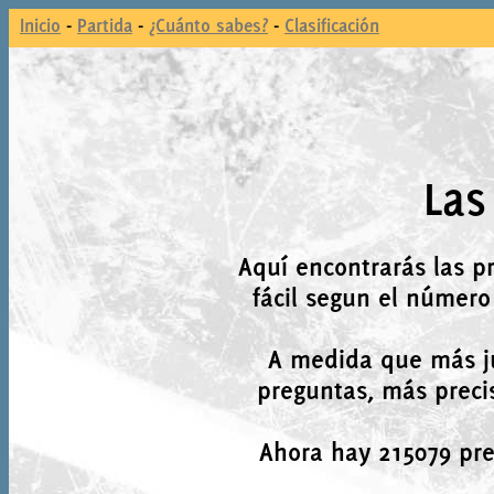
Inicio
-
Partida
-
¿Cuánto sabes?
-
Clasificación
Las
Aquí encontrarás las p
fácil segun el número
A medida que más j
preguntas, más precis
Ahora hay 215079 preg