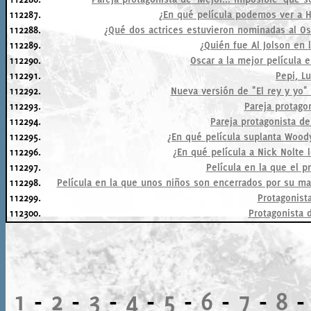
112287.
¿En qué película podemos ver a H
112288.
¿Qué dos actrices estuvieron nominadas al Os
112289.
¿Quién fue Al Jolson en 
112290.
Oscar a la mejor película 
112291.
Pepi, Lu
112292.
Nueva versión de "El rey y yo"
112293.
Pareja protago
112294.
Pareja protagonista d
112295.
¿En qué película suplanta Woody
112296.
¿En qué película a Nick Nolte 
112297.
Película en la que el p
112298.
Película en la que unos niños son encerrados por su mad
112299.
Protagonist
112300.
Protagonista 
1
-
2
-
3
-
4
-
5
-
6
-
7
-
8