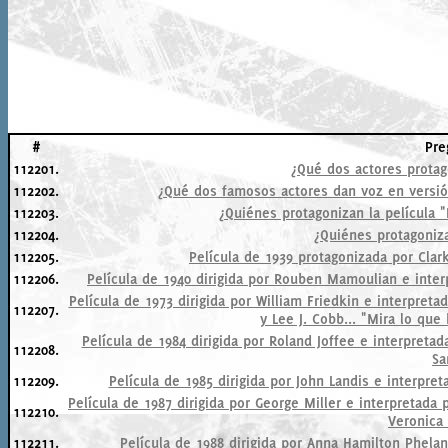
#
Pre
112201.
¿Qué dos actores protag
112202.
¿Qué dos famosos actores dan voz en versión 
112203.
¿Quiénes protagonizan la película "
112204.
¿Quiénes protagoniza
112205.
Película de 1939 protagonizada por Clark
112206.
Película de 1940 dirigida por Rouben Mamoulian e inter
Película de 1973 dirigida por William Friedkin e interpreta
112207.
y Lee J. Cobb... "Mira lo que 
Película de 1984 dirigida por Roland Joffee e interpreta
112208.
Sa
112209.
Película de 1985 dirigida por John Landis e interpret
Película de 1987 dirigida por George Miller e interpretada 
112210.
Veronica 
112211.
Película de 1988 dirigida por Anna Hamilton Phela