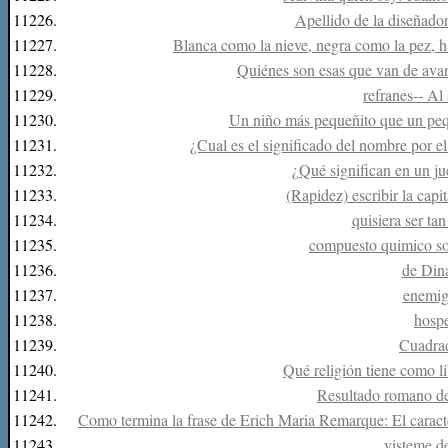
11226.
Apellido de la diseñad
11227.
Blanca como la nieve, negra como la pez, ha
11228.
Quiénes son esas que van de avanz
11229.
refranes-- Al 
11230.
Un niño más pequeñito que un peque
11231.
¿Cual es el significado del nombre por e
11232.
¿Qué significan en un jue
11233.
(Rapidez) escribir la capit
11234.
quisiera ser tan
11235.
compuesto quimico so
11236.
de Din
11237.
enemig
11238.
hosp
11239.
Cuadra
11240.
Qué religión tiene como l
11241.
Resultado romano d
11242.
Como termina la frase de Erich Maria Remarque: El caract
11243.
visteme de