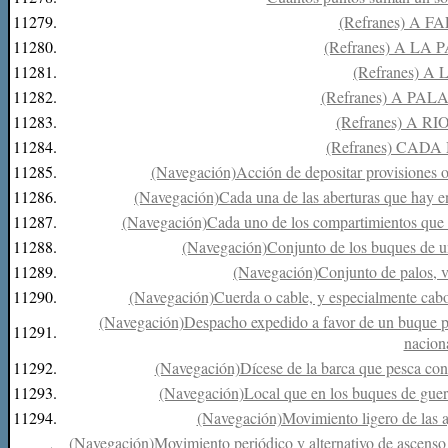
11279.
(Refranes) A F
11280.
(Refranes) A LA 
11281.
(Refranes) A
11282.
(Refranes) A PAL
11283.
(Refranes) A R
11284.
(Refranes) CADA
11285.
(Navegación)Acción de depositar provisiones o
11286.
(Navegación)Cada una de las aberturas que hay en 
11287.
(Navegación)Cada uno de los compartimientos que ha
11288.
(Navegación)Conjunto de los buques de u
11289.
(Navegación)Conjunto de palos, ve
11290.
(Navegación)Cuerda o cable, y especialmente cabo
(Navegación)Despacho expedido a favor de un buque par
11291.
nacion
11292.
(Navegación)Dícese de la barca que pesca con 
11293.
(Navegación)Local que en los buques de guerr
11294.
(Navegación)Movimiento ligero de las ag
(Navegación)Movimiento periódico y alternativo de ascenso 