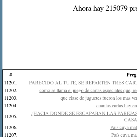
Ahora hay 215079 preg
#
Preg
11201.
PARECIDO AL TUTE, SE REPARTEN TRES CART
11202.
como se llama el juego de cartas especiales que, 
11203.
que clase de juguetes fueron los mas ve
11204.
cuantas cartas hay e
¿HACIA DÓNDE SE ESCAPABAN LAS PAREJAS
11205.
CASA
11206.
País cuya mat
11207.
País cuya mat