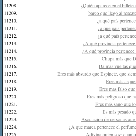
11208.
¿Quién aparece en el billete
11209.
barco que llegó al rescat
11210.
¿a qué país pertenec
11211.
¿a qué país pertenec
11212.
¿a qué país pertenec
11213.
¿A qué provincia pertenece
11214.
¿A qué provincia pertenece 
11215.
Chupa más que Dr
11216.
Da más vueltas que 
11217.
Eres más absurdo que Espinete, que siem
11218.
Eres más asquer
11219.
Eres mas falso que 
11220.
Eres más peligroso que ha
11221.
Eres más sano que lo
11222.
Es más pesado qu
11223.
Asociacion de personas que 
11224.
¿A que marca pertenece el perfum
11225.
Adivina quien soy: cuanto