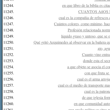
11244.
en que libro de la biblia es cit
11245.
CUANTOS AñOS 
11246.
cual es la compañia de refresco
11247.
Cuántos colores, como mínimo, hace
11248.
Profesión relacionada norm
11249.
líquido graso y untoso, que se 
11250.
Qué gritó Arquímedes al observar en la bañera que
11251.
ajo, agu
11252.
Cuanto vino entra 
11253.
donde esta el sec
11254.
a que objeto se asocia el co
11255.
con que fruta se 
11256.
cual es el arma arroj
11257.
cual es el medio de transporte mas
11258.
cual es la patro
11259.
de que iglesia fo
11260.
en que comunidad auton
11261.
que grado militar se situa e