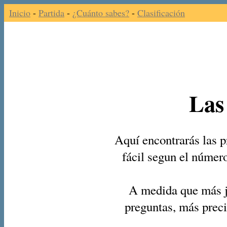
Inicio
-
Partida
-
¿Cuánto sabes?
-
Clasificación
Las
Aquí encontrarás las p
fácil segun el númer
A medida que más j
preguntas, más preci