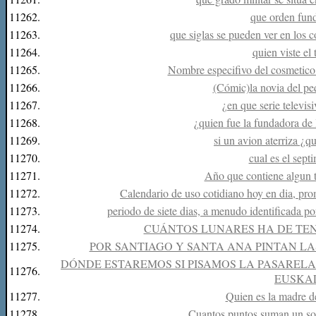
11262.
que orden fund
11263.
que siglas se pueden ver en los 
11264.
quien viste el 
11265.
Nombre especifivo del cosmetico q
11266.
(Cómic)la novia del pe
11267.
¿en que serie televis
11268.
¿quien fue la fundadora de 
11269.
si un avion aterriza ¿
11270.
cual es el sep
11271.
Año que contiene algun t
11272.
Calendario de uso cotidiano hoy en dia, pr
11273.
periodo de siete dias, a menudo identificada p
11274.
CUÁNTOS LUNARES HA DE TEN
11275.
POR SANTIAGO Y SANTA ANA PINTAN LAS
DÓNDE ESTAREMOS SI PISAMOS LA PASAREL
11276.
EUSKA
11277.
Quien es la madre de
11278.
Cuantos puntos suman un sol