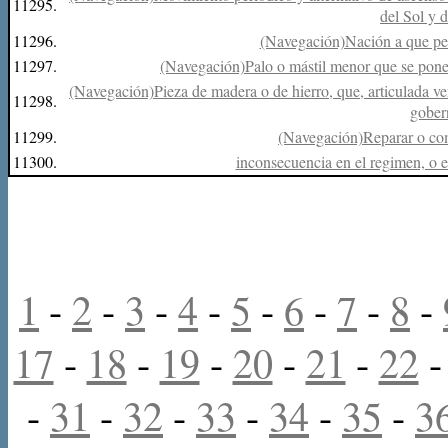
11295.
del Sol y 
11296.
(Navegación)Nación a que per
11297.
(Navegación)Palo o mástil menor que se pone
(Navegación)Pieza de madera o de hierro, que, articulada ver
11298.
gober
11299.
(Navegación)Reparar o com
11300.
inconsecuencia en el regimen, o e
1
-
2
-
3
-
4
-
5
-
6
-
7
-
8
-
17
-
18
-
19
-
20
-
21
-
22
-
31
-
32
-
33
-
34
-
35
-
3