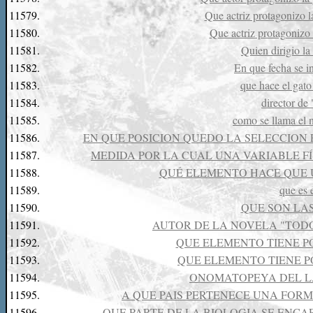
11579.
Que actriz protagonizo l
11580.
Que actriz protagonizo 
11581.
Quien dirigio la
11582.
En que fecha se in
11583.
que hace el gato 
11584.
director de
11585.
como se llama el n
11586.
EN QUE POSICION QUEDO LA SELECCION 
11587.
MEDIDA POR LA CUAL UNA VARIABLE F
11588.
QUÉ ELEMENTO HACE QUE 
11589.
que es 
11590.
QUE SON LA
11591.
AUTOR DE LA NOVELA "TODO
11592.
QUE ELEMENTO TIENE P
11593.
QUE ELEMENTO TIENE P
11594.
ONOMATOPEYA DEL L
11595.
A QUE PAIS PERTENECE UNA FOR
11596.
QUE PARTE DE LA BIOLOGIA SE ENCA