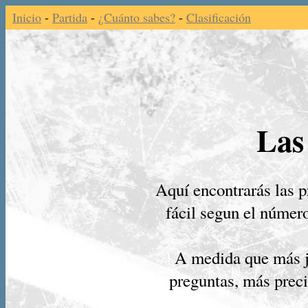
Inicio
-
Partida
-
¿Cuánto sabes?
-
Clasificación
Las
Aquí encontrarás las p
fácil segun el númer
A medida que más j
preguntas, más preci