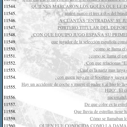
11544.
QUIENES MARCARON LOS GOLES QUE LE D
11545.
quien marco el tres a dos del bras
11546.
A CUANTAS "ENTRADAS" SE J
11547.
PORTERO TITULAR DEL DEPORTI
11548.
¿CON QUE EQUIPO JUGO ESPAÑA SU PRIME
11549.
que jugador de la selección española consi
11550.
¿como se llama el 
11551.
¿como se llama el es
11552.
¿Con que relacionas "
11553.
¿Cual es la nariz mas larga
11554.
¿con quien jugo en el Sporting y juega
Hay un accidente de coche y muere el padre y al hijo lo lleva
11555.
HIJO". El ci
11556.
nacionalid
11557.
De que color es la estr
11558.
Que lluvia de estrellas tiene
11559.
Cómo se llamaban lo
11560.
QUIEN FUE CONOCIDA COMO LA DAMA