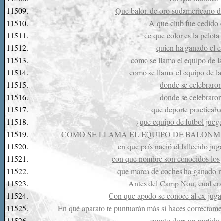
11509.
Que balon de oro sudamericano d
11510.
A que club fue cedido 
11511.
de que color es la pelot
11512.
quien ha ganado el e
11513.
como se llama el equipo de l
11514.
como se llama el equipo de l
11515.
donde se celebraro
11516.
donde se celebraro
11517.
que deporte practicab
11518.
¿que equipo de futbol jueg
11519.
COMO SE LLAMA EL EQUIPO DE BALON
11520.
en que país nació el fallecido j
11521.
con que nombre son conocidos los
11522.
que marca de coches ha ganado m
11523.
Antes del Camp Nou, cual era
11524.
Con que apodo se conoce al ex-juga
11525.
En qué aparato te puntuarán más si haces correctamen
11526.
cuanto dura un partido