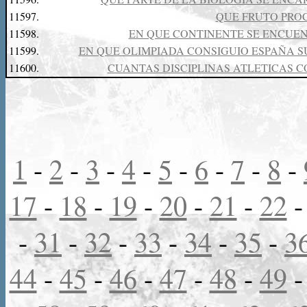
11597.
QUE FRUTO PRO
11598.
EN QUE CONTINENTE SE ENCUE
11599.
EN QUE OLIMPIADA CONSIGUIO ESPAÑA S
11600.
CUANTAS DISCIPLINAS ATLETICAS 
1
-
2
-
3
-
4
-
5
-
6
-
7
-
8
-
17
-
18
-
19
-
20
-
21
-
22
-
31
-
32
-
33
-
34
-
35
-
3
44
-
45
-
46
-
47
-
48
-
49