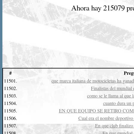
Ahora hay 215079 preg
#
Preg
11501.
que marca italiana de motocicletas ha gan
11502.
Finalistas del mundial
11503.
como se le llama al que l
11504.
cuanto dura un p
11505.
EN QUE EQUIPO SE RETIRO CO
11506.
Cual era el nombre deportiv
11507.
En que club finalizo
11508.
En que mundial