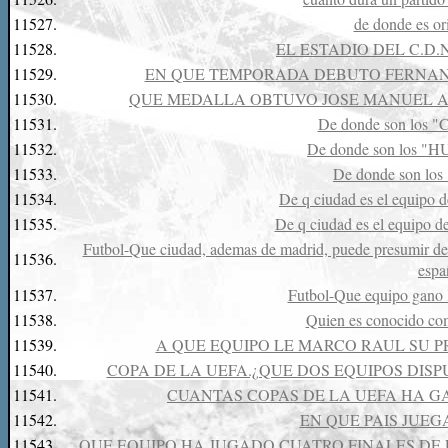
11527.
de donde es ori
11528.
EL ESTADIO DEL C.D
11529.
EN QUE TEMPORADA DEBUTO FERNAND
11530.
QUE MEDALLA OBTUVO JOSE MANUEL AB
11531.
De donde son los
11532.
De donde son los 
11533.
De donde son lo
11534.
De q ciudad es el equipo
11535.
De q ciudad es el equipo
Futbol-Que ciudad, ademas de madrid, puede presumir de 
11536.
espa
11537.
Futbol-Que equipo gano 
11538.
Quien es conocido com
11539.
A QUE EQUIPO LE MARCO RAUL SU P
11540.
COPA DE LA UEFA.¿QUE DOS EQUIPOS DISP
11541.
CUANTAS COPAS DE LA UEFA HA G
11542.
EN QUE PAIS JUEG
11543.
QUE EQUIPO HA JUGADO CUATRO FINALES DE 