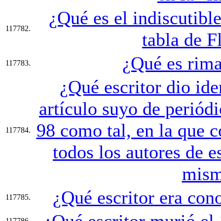
¿Qué es el indiscutibl
117782.
tabla de F
¿Qué es rima
117783.
¿Qué escritor dio id
artículo suyo de periódi
98 como tal, en la que c
117784.
todos los autores de e
mis
¿Qué escritor era co
117785.
¿Qué escritor murió el
117786.