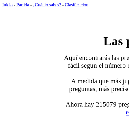
Inicio
-
Partida
-
¿Cuánto sabes?
-
Clasificación
Las 
Aquí encontrarás las pre
fácil segun el número 
A medida que más jug
preguntas, más preciso
Ahora hay 215079 pregu
e