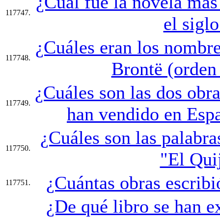
¿Cuál fue la novela más
117747.
el sigl
¿Cuáles eran los nombre
117748.
Brontë (orden 
¿Cuáles son las dos obra
117749.
han vendido en Espa
¿Cuáles son las palabras
117750.
"El Qui
¿Cuántas obras escribi
117751.
¿De qué libro se han ex