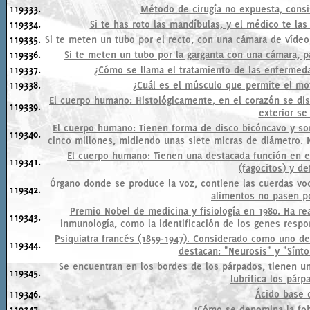
119333.
Método de cirugía no expuesta, consi
119334.
Si te has roto las mandíbulas, y el médico te las 
119335.
Si te meten un tubo por el recto, con una cámara de vídeo,
119336.
Si te meten un tubo por la garganta con una cámara, p
119337.
¿Cómo se llama el tratamiento de las enfermeda
119338.
¿Cuál es el músculo que permite el mo
El cuerpo humano: Histológicamente, en el corazón se dist
119339.
exterior se
El cuerpo humano: Tienen forma de disco bicóncavo y so
119340.
cinco millones, midiendo unas siete micras de diámetro. 
El cuerpo humano: Tienen una destacada función en el
119341.
(fagocitos) y de
Órgano donde se produce la voz, contiene las cuerdas voc
119342.
alimentos no pasen por
Premio Nobel de medicina y fisiología en 1980. Ha r
119343.
inmunología, como la identificación de los genes respon
Psiquiatra francés (1859-1947). Considerado como uno de
119344.
destacan: "Neurosis" y "Sínto
Se encuentran en los bordes de los párpados, tienen 
119345.
lubrifica los párp
119346.
Ácido base d
119347.
¿Cómo se denomina la fob