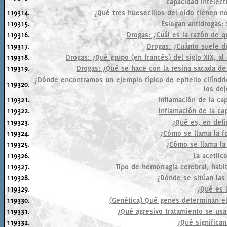
capacidad intelect
119314.
¿Qué tres huesecillos del oído tienen n
119315.
Eslogan antidrogas: 
119316.
Drogas: ¿Cuál es la razón de 
119317.
Drogas: ¿Cuánto suele d
119318.
Drogas: ¿Qué grupo (en francés) del siglo XIX, al
119319.
Drogas: ¿Qué se hace con la resina sacada de
¿Dónde encontramos un ejemplo típico de epitelio cilíndric
119320.
los dej
119321.
Inflamación de la ca
119322.
Inflamación de la ca
119323.
¿Qué es, en defin
119324.
¿Cómo se llama la f
119325.
¿Cómo se llama la
119326.
La acetilco
119327.
Tipo de hemorragia cerebral, hab
119328.
¿Dónde se sitúan las 
119329.
¿Qué es l
119330.
(Genética) Qué genes determinan el 
119331.
¿Qué agresivo tratamiento se usa 
119332.
¿Qué significan 