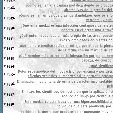
¿Cómo se llama la cámara metálica donde se provoca
119348.
alternativas de la presión de
¿Cómo se llaman los dos órganos glandulares que se encu
119349.
vertebral, y que
¿Qué enfermedad es una infección contagiosa del sistem
119350.
penetra en el organismo a trav
¿Qué enfermedad laboral, más propia de las aves, puede 
119351.
aves y empleados de plantas de
¿Qué nombre médico recibe el reflejo por el que la piern
119352.
de la rótula con un martillo de r
¿Qué nombre médico recibe la infestación por piojos he
119353.
cabeza, de cuerpo o
119354.
¿Qué significa
Dolor espasmódico del hipogastrio, por encima y por detrá
119355.
cálculos vesicales, tumor vesical, hipertrofia pros
Eliminación involuntaria de orina de carácter incontrolabl
119356.
pel
En 1949, los científicos demostraron que la aplicación d
119357.
reduce en un 40 por ciento la 
Enfermedad caracterizada por una hipersensibilidad a
119358.
individuos que está producida por 
infección de la uretra que produce dolor quemante muy int