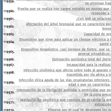
119359.
se eliminan fra
Prueba que se realiza con sangre extraída en ayunas que
119360.
responde a l
119361.
¿Con qué se relaciona 
Afectación del árbol bronquial que se caracteriza por
119362.
bronq
119363.
Capacidad de pro
Dispositivo que sirve para aplicar un choque eléctrico a 
119364.
pared d
Dispositivo terapéutico, casi siempre de fieltro, que se u
119365.
general ortopédicos,
119366.
Extirpación quirúrgica total del úter
119367.
Incapacidad para la realiza
Infección sistémica que afecta sobre todo al aparato 
119368.
trasmitida por vía aérea a t
Infección vírica aguda de las vías respiratorias inferior
119369.
edad y que se caracteriza p
Interrupción de la fibrilación auricular o ventricular que p
119370.
en la zona preco
Manipulación obstétrica que consiste en desalojar la pr
119371.
extracción
119372.
Proceso por el cual se destruyen los 