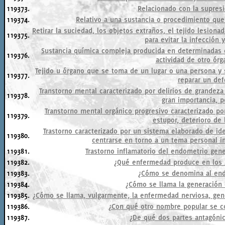
119373.
Relacionado con la supresi
119374.
Relativo a una sustancia o procedimiento que
Retirar la suciedad, los objetos extraños, el tejido lesion
119375.
para evitar la infección y
Sustancia química compleja producida en determinadas 
119376.
actividad de otro órg
Tejido u órgano que se toma de un lugar o una persona y s
119377.
reparar un def
Transtorno mental caracterizado por delirios de grandez
119378.
gran importancia, p
Transtorno mental orgánico progresivo caracterizado por
119379.
estupor, deterioro de 
Trastorno caracterizado por un sistema elaborado de id
119380.
centrarse en torno a un tema personal i
119381.
Trastorno inflamatorio del endometrio gen
119382.
¿Qué enfermedad produce en los 
119383.
¿Cómo se denomina al endu
119384.
¿Cómo se llama la generación 
119385.
¿Cómo se llama, vulgarmente, la enfermedad nerviosa, gene
119386.
¿Con qué otro nombre popular se c
119387.
¿De qué dos partes antagónic