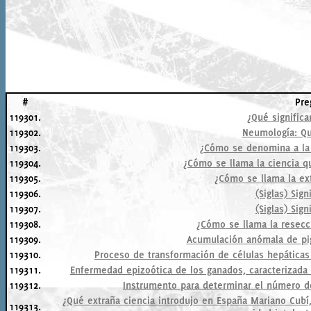
#
Pre
119301.
¿Qué significa
119302.
Neumología: Qu
119303.
¿Cómo se denomina a la 
119304.
¿Cómo se llama la ciencia 
119305.
¿Cómo se llama la ex
119306.
(Siglas) Sign
119307.
(Siglas) Sign
119308.
¿Cómo se llama la resecc
119309.
Acumulación anómala de pig
119310.
Proceso de transformación de células hepática
119311.
Enfermedad epizoótica de los ganados, caracterizada 
119312.
Instrumento para determinar el número d
¿Qué extraña ciencia introdujo en España Mariano Cubí,
119313.