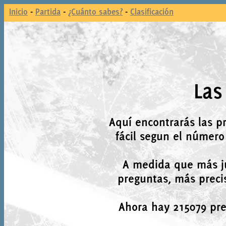
Inicio
-
Partida
-
¿Cuánto sabes?
-
Clasificación
Las
Aquí encontrarás las p
fácil segun el número
A medida que más j
preguntas, más precis
Ahora hay 215079 preg