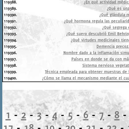
119388.
¿En qué actividad médic
119389.
¿Qué es una
119390.
¿Qué glándula r
119391.
¿Qué hormona regula las peculiarid
119392.
¿Qué segrega 
119393.
¿Qué suero descubrió Emil Behring
119394.
¿Qué virtudes medicinales tien
119395.
Demencia precoz,
119396.
Nombre dado a la inflamación simu
119397.
Países en donde se da con más 
119398.
Sistema nervioso vegetat
119399.
Técnica empleada para obtener muestras de f
119400.
¿Cómo se llama el mecanismo mediante el cual 
1
-
2
-
3
-
4
-
5
-
6
-
7
-
8
17
-
18
-
19
-
20
-
21
-
22
-