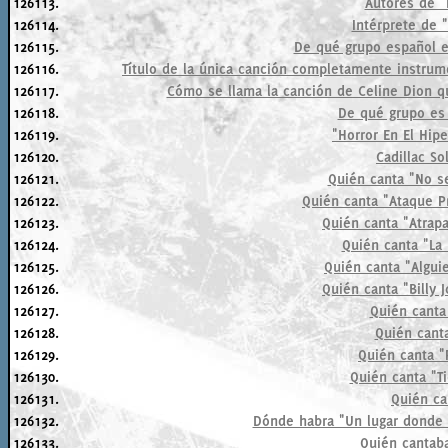
126113.
Autores de "
126114.
Intérprete de 
126115.
De qué grupo español es
126116.
Título de la única canción completamente instrum
126117.
Cómo se llama la canción de Celine Dion qu
126118.
De qué grupo es 
126119.
"Horror En El Hip
126120.
Cadillac So
126121.
Quién canta "No s
126122.
Quién canta "Ataque Pr
126123.
Quién canta "Atrap
126124.
Quién canta "La 
126125.
Quién canta "Algui
126126.
Quién canta "Billy 
126127.
Quién cant
126128.
Quién cant
126129.
Quién canta "
126130.
Quién canta "T
126131.
Quién ca
126132.
Dónde habra "Un lugar donde 
126133.
Quién cantaba