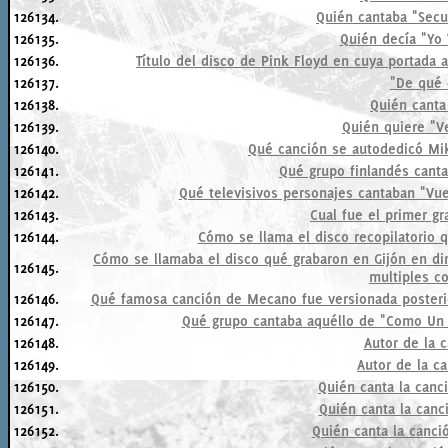
126134.
Quién cantaba "Secu
126135.
Quién decía "Yo 
126136.
Título del disco de Pink Floyd en cuya portada
126137.
"De qué
126138.
Quién canta 
126139.
Quién quiere "V
126140.
Qué canción se autodedicó Mike
126141.
Qué grupo finlandés canta
126142.
Qué televisivos personajes cantaban "Vue
126143.
Cual fue el primer gr
126144.
Cómo se llama el disco recopilatorio q
Cómo se llamaba el disco qué grabaron en Gijón en di
126145.
multiples c
126146.
Qué famosa canción de Mecano fue versionada posteri
126147.
Qué grupo cantaba aquéllo de "Como Un 
126148.
Autor de la c
126149.
Autor de la c
126150.
Quién canta la canc
126151.
Quién canta la canc
126152.
Quién canta la canci