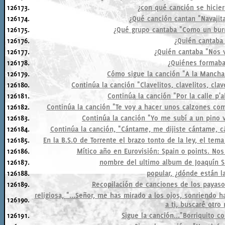
126173.
¿con qué canción se hicier
126174.
¿Qué canción cantan "Navajita
126175.
¿Qué grupo cantaba "Como un burr
126176.
¿Quién cantaba
126177.
¿Quién cantaba "Nos v
126178.
¿Quiénes formaba
126179.
Cómo sigue la canción "A la Mancha
126180.
Continúa la canción "Clavelitos, clavelitos, clav
126181.
Continúa la canción "Por la calle p'ab
126182.
Continúa la canción "Te voy a hacer unos calzones com
126183.
Continúa la canción "Yo me subí a un pino ver
126184.
Continúa la canción, "Cántame, me dijiste cántame, cá
126185.
En la B.S.O de Torrente el brazo tonto de la ley, el tema
126186.
Mítico año en Eurovisión: Spain 0 points. No
126187.
nombre del ultimo album de Joaquín Sa
126188.
popular, ¿dónde están las
126189.
Recopilación de canciones de los payasos 
religiosa, "...Señor, me has mirado a los ojos, sonriendo 
126190.
a ti, buscaré otro m
126191.
Sigue la canción..."Borriquito como