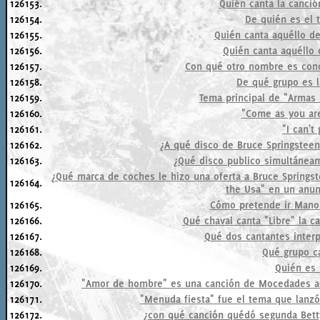
126153.
Quién canta la canció
126154.
De quién es el 
126155.
Quién canta aquéllo d
126156.
Quién canta aquéllo 
126157.
Con qué otro nombre es cono
126158.
De qué grupo es l
126159.
Tema principal de "Armas
126160.
"Come as you are
126161.
"I can't 
126162.
¿A qué disco de Bruce Springsteen
126163.
¿Qué disco publico simultánea
¿Qué marca de coches le hizo una oferta a Bruce Springs
126164.
the Usa" en un anun
126165.
Cómo pretende ir Manol
126166.
Qué chaval canta "Libre" la 
126167.
Qué dos cantantes inter
126168.
Qué grupo c
126169.
Quién es 
126170.
"Amor de hombre" es una canción de Mocedades ada
126171.
"Menuda fiesta" fue el tema que lanzó 
126172.
¿con qué canción quédó segunda Betty