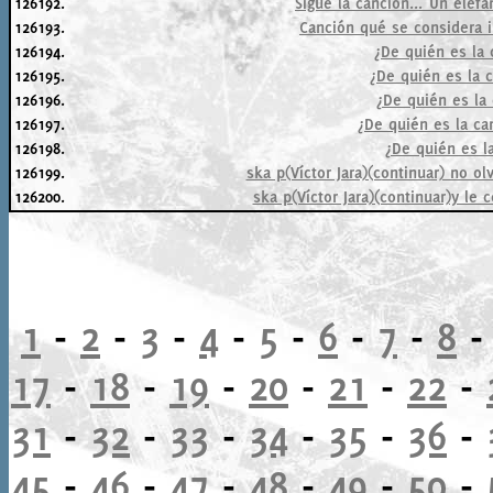
126192.
Sigue la canción..."Un elefant
126193.
Canción qué se considera i
126194.
¿De quién es la 
126195.
¿De quién es la 
126196.
¿De quién es la 
126197.
¿De quién es la ca
126198.
¿De quién es l
126199.
ska p(Víctor Jara)(continuar) no olv
126200.
ska p(Víctor Jara)(continuar)y le 
1
-
2
-
3
-
4
-
5
-
6
-
7
-
8
17
-
18
-
19
-
20
-
21
-
22
-
31
-
32
-
33
-
34
-
35
-
36
-
45
-
46
-
47
-
48
-
49
-
50
-