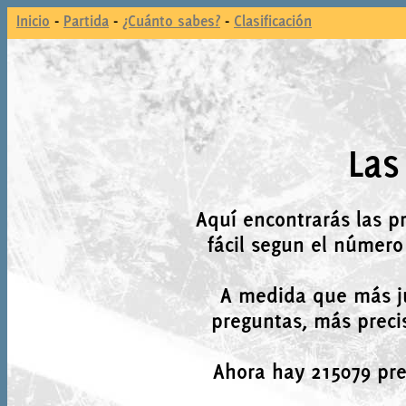
Inicio
-
Partida
-
¿Cuánto sabes?
-
Clasificación
Las
Aquí encontrarás las p
fácil segun el número
A medida que más j
preguntas, más precis
Ahora hay 215079 preg