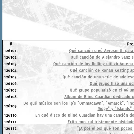
#
Pre
126101.
Qué canción creó Aerosmith para
126102.
Qué canción de Alejandro Sanz s
126103.
Qué canción de los Rolling utilizó Antena
126104.
Qué canción de Ronan Keating apa
126105.
Qué canción de una serie de adolesc
126106.
Qué grupo hizo una od
126107.
Qué grupo popularizó en el 96 u
126108.
Album de Blind Guardian dedicado p
De qué músico son los lp's "Ommadawn", "Amarok", "Incan
126109.
Ridge" y "Islands"
126110.
En qué disco de Blind Guardian hay una canción de
126111.
Exito musical tristemente olvidado
126112.
"¡A por ellos! qué son pocos 