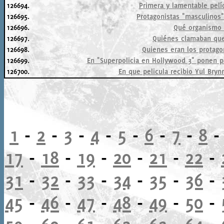
126694.
Primera y lamentable pelíc
126695.
Protagonistas "masculinos"
126696.
Qué organismo 
126697.
Quiénes clamaban que
126698.
Quienes eran los protago
126699.
En "Superpolicia en Hollywood 3" ponen pat
126700.
En que pelicula recibio Yul Bryn
1
-
2
-
3
-
4
-
5
-
6
-
7
-
8
17
-
18
-
19
-
20
-
21
-
22
-
31
-
32
-
33
-
34
-
35
-
36
-
45
-
46
-
47
-
48
-
49
-
50
-