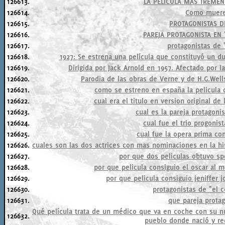
126613.
LA PELICULA MAS TREMEN
126614.
Como muere 
126615.
PROTAGONISTAS D
126616.
PAREJA PROTAGONISTA EN 
126617.
protagonistas de 
126618.
1927: Se estrena una película que constituyó un dur
126619.
Dirigida por Jack Arnold en 1957. Afectado por l
126620.
Parodia de las obras de Verne y de H.G.Wells
126621.
como se estreno en españa la pelicula c
126622.
cual era el titulo en version original de
126623.
cual es la pareja protagoni
126624.
cual fue el trio progonis
126625.
cual fue la opera prima co
126626.
cuales son las dos actrices con mas nominaciones en la hi
126627.
por que dos peliculas obtuvo spe
126628.
por que pelicula consiguio el oscar al 
126629.
por que pelicula consiguio jeniffer j
126630.
protagonistas de "el 
126631.
que pareja protag
Qué película trata de un médico que va en coche con su n
126632.
pueblo donde nació y re