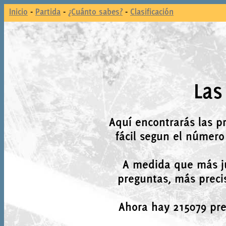
Inicio
-
Partida
-
¿Cuánto sabes?
-
Clasificación
Las
Aquí encontrarás las p
fácil segun el número
A medida que más j
preguntas, más precis
Ahora hay 215079 preg