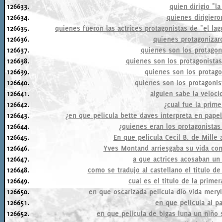
126633.
quien dirigio "l
126634.
quienes dirigiero
126635.
quienes fueron las actrices protagonistas de "el lag
126636.
quienes protagonizar
126637.
quienes son los protagoni
126638.
quienes son los protagonistas
126639.
quienes son los protago
126640.
quienes son los protagonis
126641.
alguien sabe la veloci
126642.
¿cual fue la prime
126643.
¿en que pelicula bette daves interpreta en pape
126644.
¿quienes eran los protagonistas
126645.
En que pelicula Cecil B. de Mill
126646.
Yves Montand arriesgaba su vida co
126647.
a que actrices acosaban un
126648.
como se tradujo al castellano el titulo de 
126649.
cual es el titulo de la prime
126650.
en que oscarizada pelicula dio vida mery
126651.
en que pelicula al p
126652.
en que pelicula de bigas luna un niñ