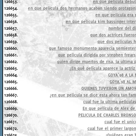
126653.
en que pelicula debu
126654.
en que pelicula dos hermanos acaban siendo protagonis
126655.
en que pelicula era
126656.
en que pelicula kim bassinger inte
126657.
nombre del di
126658.
que dos actrices fuero
126659.
que dos peliculas 
126660.
que famoso monumento aparecia semienterra
126661.
que pelicula dirigida por stephen frea
126662.
quien dirige muertos de risa, la ultima 
126663.
¿En qué película aparece la actri
126664.
GOYA´98 A LA 
126665.
GOYA´98 AL M
126666.
QUIENES TUVIERON UN AMOR
126667.
¿en que pelicula se dice esta ahora tan fam
126668.
cual fue la ultima pelicul
126669.
En que pelicula de Alex de 
126670.
PELICULA DE CHARLES BRONS
126671.
cual fue el uni
126672.
cual fue el primer largo
126673.
¿Quiénes eran 