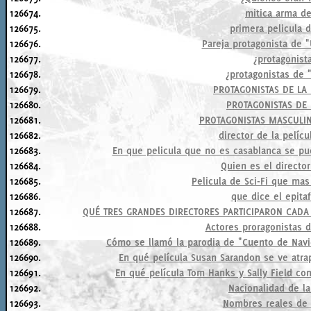
126674.
mitica arma d
126675.
primera pelicula 
126676.
Pareja protagonista de 
126677.
¿protagonist
126678.
¿protagonistas de "
126679.
PROTAGONISTAS DE LA 
126680.
PROTAGONISTAS DE
126681.
PROTAGONISTAS MASCULIN
126682.
director de la pelíc
126683.
En que pelicula que no es casablanca se pue
126684.
Quien es el directo
126685.
Pelicula de Sci-Fi que mas
126686.
que dice el epita
126687.
QUÉ TRES GRANDES DIRECTORES PARTICIPARON CADA
126688.
Actores proragonistas 
126689.
Cómo se llamó la parodia de "Cuento de Navi
126690.
En qué película Susan Sarandon se ve atrap
126691.
En qué película Tom Hanks y Sally Field 
126692.
Nacionalidad de la
126693.
Nombres reales de "