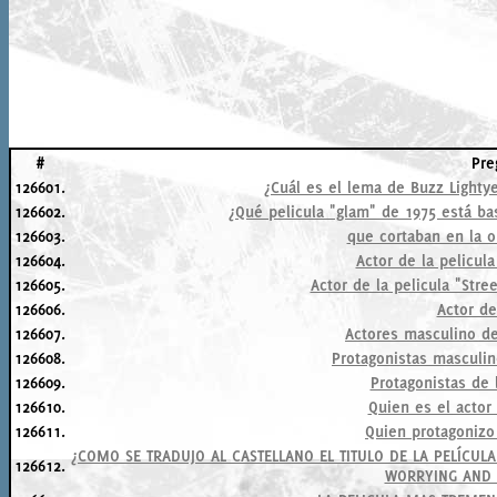
#
Pre
126601.
¿Cuál es el lema de Buzz Lightye
126602.
¿Qué pelicula "glam" de 1975 está ba
126603.
que cortaban en la 
126604.
Actor de la pelicul
126605.
Actor de la pelicula "Stree
126606.
Actor de
126607.
Actores masculino de
126608.
Protagonistas masculi
126609.
Protagonistas de 
126610.
Quien es el actor
126611.
Quien protagonizo
¿COMO SE TRADUJO AL CASTELLANO EL TITULO DE LA PELÍCUL
126612.
WORRYING AND 