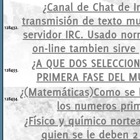
¿Canal de Chat de I
transmisión de texto mu
128432.
servidor IRC. Usado no
on-line tambien sirve 
¿A QUE DOS SELECCIO
128433.
PRIMERA FASE DEL M
¿(Matemáticas)Como se l
128434.
los numeros pri
¿Físico y químico norte
quien se le deben 2 