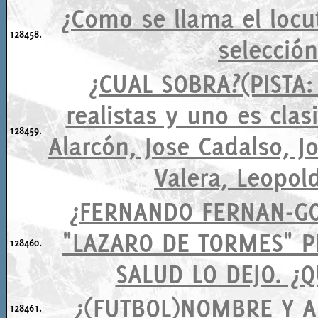
¿Como se llama el locut
128458.
selecció
¿CUAL SOBRA?(PISTA: 
realistas y uno es clas
128459.
Alarcón, Jose Cadalso, J
Valera, Leopold
¿FERNANDO FERNAN-GO
"LAZARO DE TORMES" 
128460.
SALUD LO DEJO. ¿Q
¿(FUTBOL)NOMBRE Y A
128461.