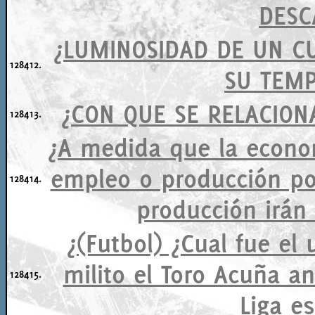
DESC
¿LUMINOSIDAD DE UN C
128412.
SU TEM
¿CON QUE SE RELACIONA
128413.
¿A medida que la econo
empleo o producción po
128414.
producción irá
¿(Futbol) ¿Cual fue el
milito el Toro Acuña an
128415.
Liga e