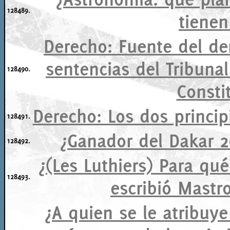
128489.
tienen
Derecho: Fuente del d
sentencias del Tribuna
128490.
Consti
Derecho: Los dos princip
128491.
¿Ganador del Dakar 2
128492.
¿(Les Luthiers) Para qu
128493.
escribió Mastr
¿A quien se le atribuy