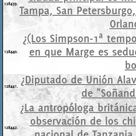
128439.
Tampa, San Petersburgo, 
Orland
¿(Los Simpson-1ª tempor
en que Marge es seduc
128440.
bo
¿Diputado de Unión Alav
128441.
de "Soñand
¿La antropóloga británic
observación de los c
128442.
nacional de Tanzania