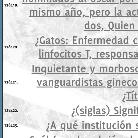
128419.
mismo año, pero la act
dos, Quien 
¿Gatos: Enfermedad c
128420.
linfocitos T, respon
Inquietante y morboso
vanguardistas gineco
128421.
¿Tí
¿(siglas) Sign
128422.
¿A qué institución s
128423.