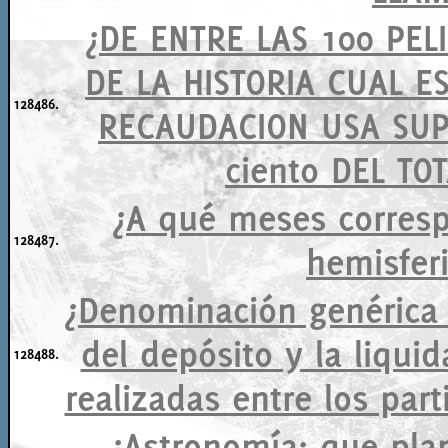
¿DE ENTRE LAS 100 PEL
DE LA HISTORIA CUAL E
128486.
RECAUDACION USA SUP
ciento DEL TO
¿A qué meses corresp
128487.
hemisferi
¿Denominación genérica
del depósito y la liqui
128488.
realizadas entre los par
¿Astronomía: que plan