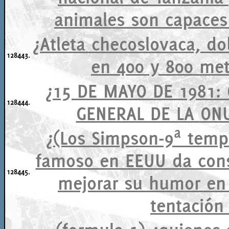
animales son capaces 
¿Atleta checoslovaca, 
128443.
en 400 y 800 met
¿15 DE MAYO DE 1981: 
128444.
GENERAL DE LA ONU
¿(Los Simpson-9ª temp
famoso en EEUU da cons
128445.
mejorar su humor en 
tentación