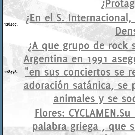
¿Protag
¿En el S. Internacional
128497.
Den
¿A que grupo de rock 
Argentina en 1991 aseg
"en sus conciertos se r
128498.
adoración satánica, se p
animales y se so
Flores: CYCLAMEN.Su
palabra griega , que si