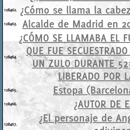
¿Cómo se llama la cabez
128462.
Alcalde de Madrid en 2
128463.
¿CÓMO SE LLAMABA EL F
QUE FUE SECUESTRADO 
128464.
UN ZULO DURANTE 523
LIBERADO POR L
Estopa (Barcelo
128465.
¿AUTOR DE E
128466.
¿El personaje de An
128467.