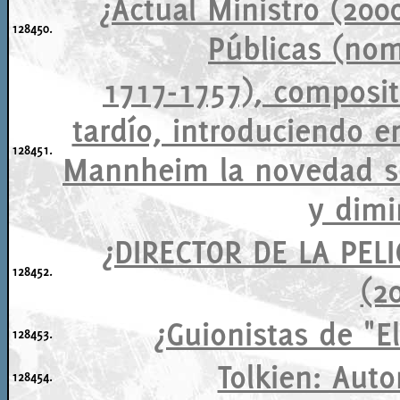
¿Actual Ministro (200
128450.
Públicas (no
1717-1757), composit
tardío, introduciendo e
128451.
Mannheim la novedad se
y dim
¿DIRECTOR DE LA PEL
128452.
(2
¿Guionistas de "E
128453.
Tolkien: Autor
128454.