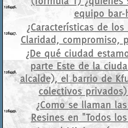
(formula 1) ¿quienes 
128446.
equipo bar-
¿Características de los
128447.
Claridad, compromiso, pr
¿De qué ciudad estamo
parte Este de la ciud
128448.
alcalde), el barrio de Kf
colectivos privados)
¿Como se llaman las 
128449.
Resines en "Todos los