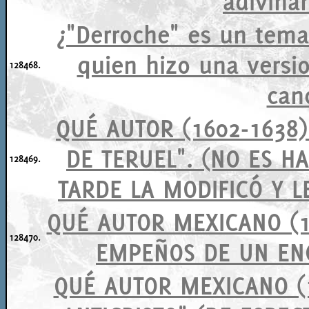
adivinan
¿"Derroche" es un tema
quien hizo una versi
128468.
can
QUÉ AUTOR (1602-1638)
DE TERUEL". (NO ES H
128469.
TARDE LA MODIFICÓ Y L
QUÉ AUTOR MEXICANO (15
128470.
EMPEÑOS DE UN ENG
QUÉ AUTOR MEXICANO (1