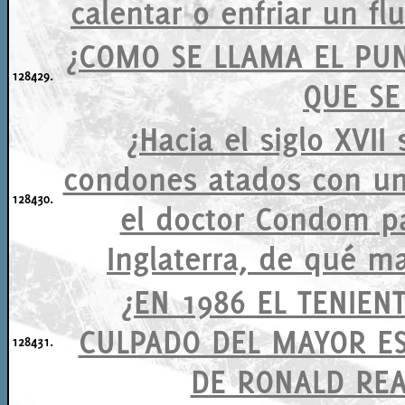
calentar o enfriar un fl
¿COMO SE LLAMA EL PU
128429.
QUE SE
¿Hacia el siglo XVI
condones atados con un
128430.
el doctor Condom par
Inglaterra, de qué m
¿EN 1986 EL TENIEN
CULPADO DEL MAYOR E
128431.
DE RONALD REA