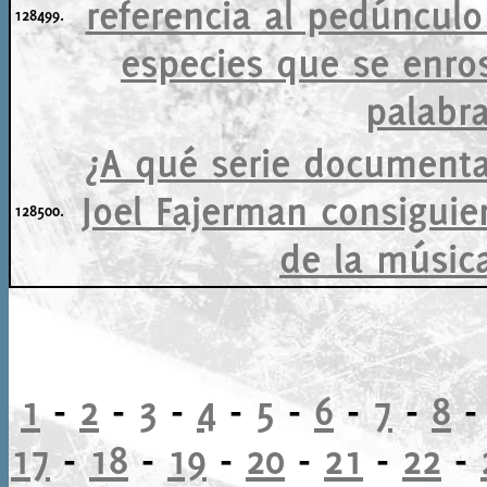
referencia al pedúnculo
128499.
especies que se enro
palabra
¿A qué serie documenta
Joel Fajerman consiguie
128500.
de la música
1
-
2
-
3
-
4
-
5
-
6
-
7
-
8
17
-
18
-
19
-
20
-
21
-
22
-