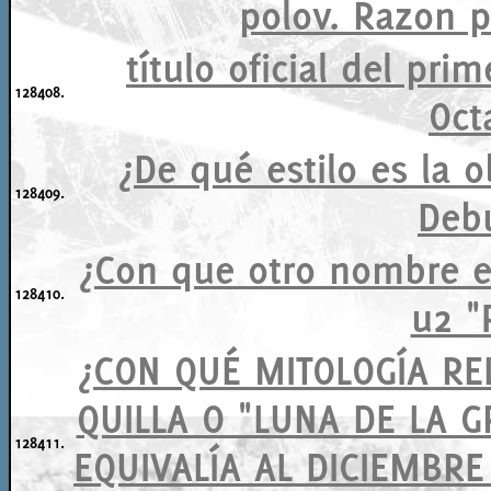
polov. Razon pu
título oficial del pr
128408.
Oct
¿De qué estilo es la 
128409.
Deb
¿Con que otro nombre e
128410.
u2 "
¿CON QUÉ MITOLOGÍA RE
QUILLA O "LUNA DE LA G
128411.
EQUIVALÍA AL DICIEMBRE