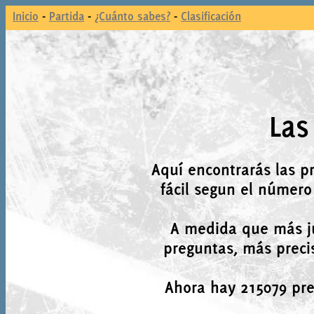
Inicio
-
Partida
-
¿Cuánto sabes?
-
Clasificación
Las
Aquí encontrarás las p
fácil segun el número
A medida que más j
preguntas, más precis
Ahora hay 215079 preg