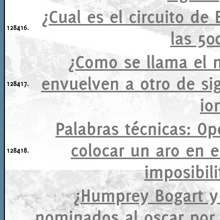
¿Cual es el circuito de
128416.
las 50
¿Como se llama el 
envuelven a otro de si
128417.
io
Palabras técnicas: Op
colocar un aro en e
128418.
imposibili
¿Humprey Bogart y
nominados al oscar por d