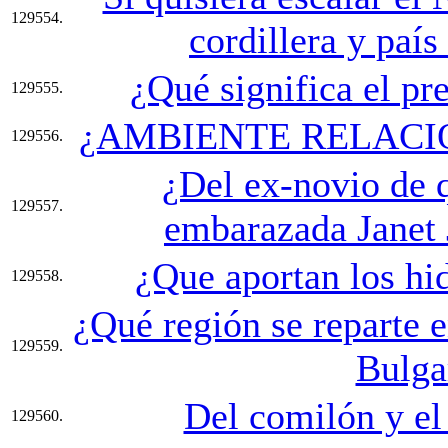
129554.
cordillera y país
¿Qué significa el pre
129555.
¿AMBIENTE RELACI
129556.
¿Del ex-novio de q
129557.
embarazada Janet 
¿Que aportan los hi
129558.
¿Qué región se reparte e
129559.
Bulga
Del comilón y el 
129560.