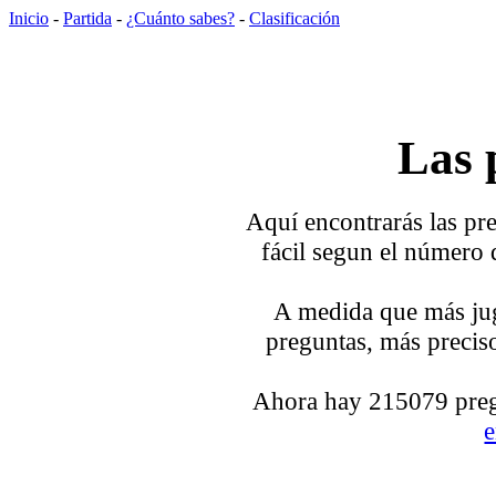
Inicio
-
Partida
-
¿Cuánto sabes?
-
Clasificación
Las 
Aquí encontrarás las pre
fácil segun el número 
A medida que más jug
preguntas, más preciso
Ahora hay 215079 pregu
e