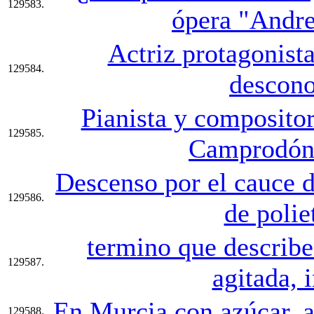
129583.
ópera "Andre
Actriz protagonista
129584.
descono
Pianista y compositor
129585.
Camprodón 
Descenso por el cauce d
129586.
de polie
termino que describe
129587.
agitada, 
En Murcia con azúcar, a
129588.