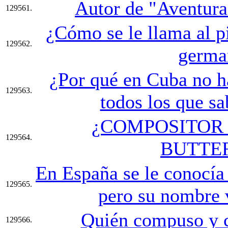
Autor de "Aventura
129561.
¿Cómo se le llama al pi
129562.
germa
¿Por qué en Cuba no h
129563.
todos los que sa
¿COMPOSITOR
129564.
BUTTE
En España se le conocía
129565.
pero su nombre v
Quién compuso y c
129566.