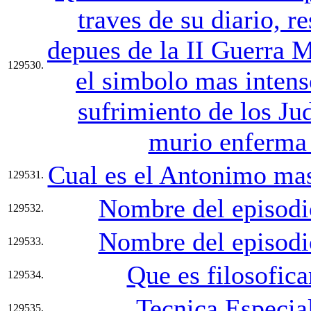
traves de su diario, r
depues de la II Guerra M
129530.
el simbolo mas inten
sufrimiento de los Ju
murio enferma 
Cual es el Antonimo mas
129531.
Nombre del episodio
129532.
Nombre del episodio
129533.
Que es filosofic
129534.
Tecnica Especia
129535.