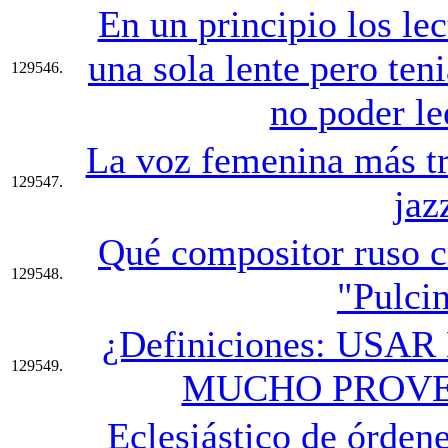
En un principio los le
una sola lente pero ten
129546.
no poder le
La voz femenina más tr
129547.
jaz
Qué compositor ruso cr
129548.
"Pulcin
¿Definiciones: US
129549.
MUCHO PROVE
Eclesiástico de órden