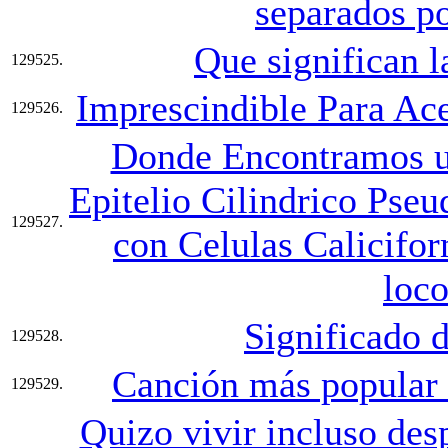
separados po
Que significan l
129525.
Imprescindible Para Acer
129526.
Donde Encontramos un
Epitelio Cilindrico Pseu
129527.
con Celulas Calicifor
loco
Significado 
129528.
Canción más popular 
129529.
Quizo vivir incluso des