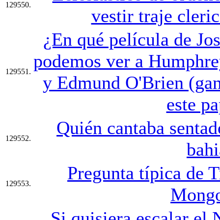
129550.
vestir traje cleri
¿En qué película de J
podemos ver a Humphrey
129551.
y Edmund O'Brien (gan
este pa
Quién cantaba sentado
129552.
bahi
Pregunta típica de T
129553.
Mongo
Si quisiera escalar el