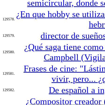
semicircular, donde se
¿En que hobby se utiliza
129578.
hebr
director de sueño
129579.
¿Qué saga tiene como 
129580.
Campbell (Vigila
Frases de cine: "Lásti
129581.
vivir, pero... 
De español a in
129582.
¿Compositor creador (