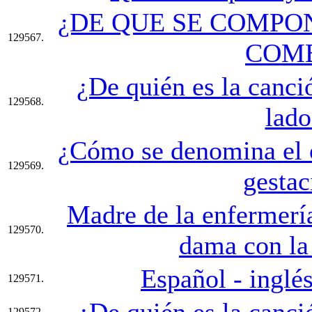
¿DE QUE SE COMPO
129567.
COM
¿De quién es la canci
129568.
lado
¿Cómo se denomina el ó
129569.
gestac
Madre de la enfermerí
129570.
dama con la
Español - inglés
129571.
¿De quién es la canció
129572.