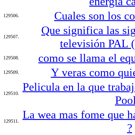
energía ca
Cuales son los co
129506.
Que significa las si
129507.
televisión PAL (
como se llama el eq
129508.
Y veras como quie
129509.
Pelicula en la que trab
129510.
Pool
La wea mas fome que hac
129511.
?