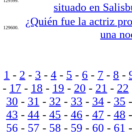
129599.
situado en Salisb
¿Quién fue la actriz pr
129600.
una no
1
-
2
-
3
-
4
-
5
-
6
-
7
-
8
-
-
17
-
18
-
19
-
20
-
21
-
22
30
-
31
-
32
-
33
-
34
-
35
43
-
44
-
45
-
46
-
47
-
48
56
-
57
-
58
-
59
-
60
-
61