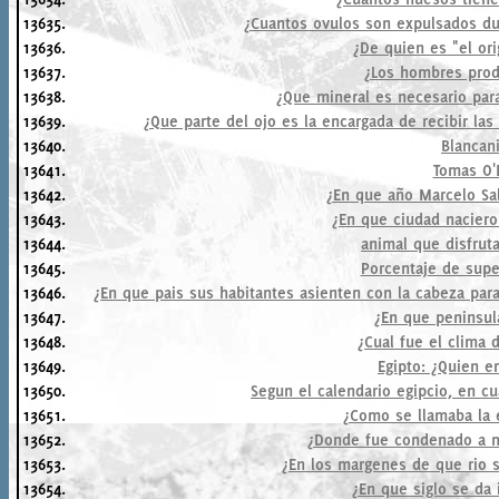
13635.
¿Cuantos ovulos son expulsados dur
13636.
¿De quien es "el or
13637.
¿Los hombres prod
13638.
¿Que mineral es necesario par
13639.
¿Que parte del ojo es la encargada de recibir las
13640.
Blancani
13641.
Tomas O'M
13642.
¿En que año Marcelo Sal
13643.
¿En que ciudad naciero
13644.
animal que disfrut
13645.
Porcentaje de super
13646.
¿En que pais sus habitantes asienten con la cabeza para
13647.
¿En que peninsul
13648.
¿Cual fue el clima 
13649.
Egipto: ¿Quien er
13650.
Segun el calendario egipcio, en cu
13651.
¿Como se llamaba la 
13652.
¿Donde fue condenado a m
13653.
¿En los margenes de que rio se
13654.
¿En que siglo se da 