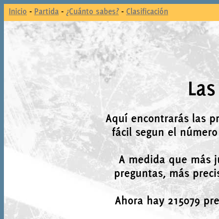
Inicio
-
Partida
-
¿Cuánto sabes?
-
Clasificación
Las
Aquí encontrarás las p
fácil segun el número
A medida que más j
preguntas, más precis
Ahora hay 215079 preg