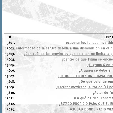
#
Pre
13601.
recuperar los fondos invertid
13602.
enfermedad de la sangre debida a una disminucion en el 
13603.
¿Con cuál de las provincias que se citan no limita la 
13604.
¿Dentro de que Filum se encue
13605.
¿El grupo 6 en c
13606.
¿A quien se debe el 
13607.
¿EN QUE PELICULA UN CHAVAL PUE
13608.
¿De qué pais fue em
13609.
¿Escritor mexicano, autor de "El pe
13610.
¿Autor de "m
13611.
¿En qué es rico, concre
13612.
¿ESTADO PROPICIO PARA QUE EL 
13613.
¿CIUDAD DONDE NACIO WE