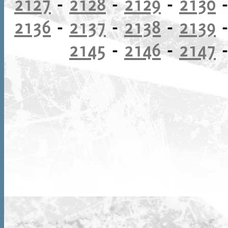
2127
-
2128
-
2129
-
2130
2136
-
2137
-
2138
-
2139
2145
-
2146
-
2147