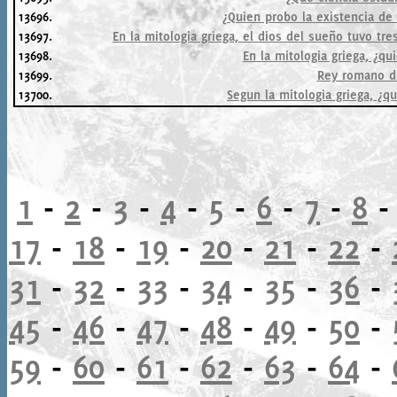
13696.
¿Quien probo la existencia de
13697.
En la mitologia griega, el dios del sueño tuvo tre
13698.
En la mitologia griega, ¿qu
13699.
Rey romano de
13700.
Segun la mitologia griega, ¿q
1
-
2
-
3
-
4
-
5
-
6
-
7
-
8
17
-
18
-
19
-
20
-
21
-
22
-
31
-
32
-
33
-
34
-
35
-
36
-
45
-
46
-
47
-
48
-
49
-
50
-
59
-
60
-
61
-
62
-
63
-
64
-