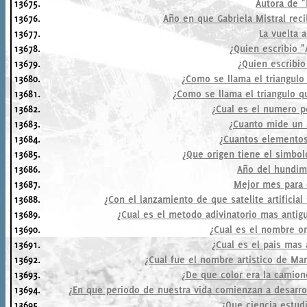
13675.
Autora de "
13676.
Año en que Gabriela Mistral reci
13677.
La vuelta 
13678.
¿Quien escribio "
13679.
¿Quien escribio
13680.
¿Como se llama el triangulo
13681.
¿Como se llama el triangulo qu
13682.
¿Cual es el numero 
13683.
¿Cuanto mide un 
13684.
¿Cuantos elementos
13685.
¿Que origen tiene el simbol
13686.
Año del hundimi
13687.
Mejor mes para 
13688.
¿Con el lanzamiento de que satelite artificial
13689.
¿Cual es el metodo adivinatorio mas antig
13690.
¿Cual es el nombre o
13691.
¿Cual es el pais mas
13692.
¿Cual fue el nombre artistico de Mar
13693.
¿De que color era la camion
13694.
¿En que periodo de nuestra vida comienzan a desarrol
13695.
¿Que ciencia estud