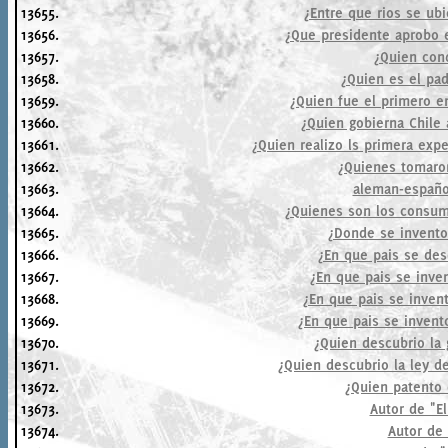
13655.
¿Entre que rios se ubic
13656.
¿Que presidente aprobo e
13657.
¿Quien con
13658.
¿Quien es el pad
13659.
¿Quien fue el primero e
13660.
¿Quien gobierna Chile 
13661.
¿Quien realizo ls primera expe
13662.
¿Quienes tomaro
13663.
aleman-español
13664.
¿Quienes son los consum
13665.
¿Donde se invento 
13666.
¿En que pais se des
13667.
¿En que pais se inve
13668.
¿En que pais se invent
13669.
¿En que pais se inven
13670.
¿Quien descubrio la 
13671.
¿Quien descubrio la ley d
13672.
¿Quien patento 
13673.
Autor de "El
13674.
Autor de