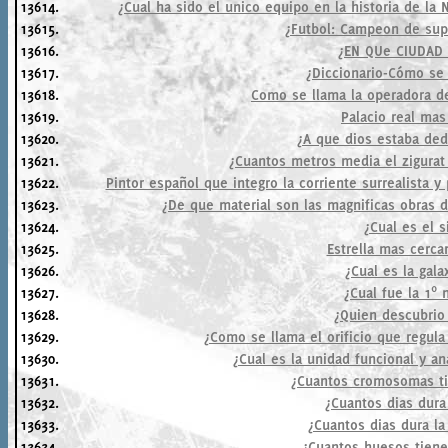
13614.
¿Cual ha sido el unico equipo en la historia de la N
13615.
¿Futbol: Campeon de sup
13616.
¿EN QUe CIUDAD
13617.
¿Diccionario-Cómo se 
13618.
Como se llama la operadora de
13619.
Palacio real ma
13620.
¿A que dios estaba ded
13621.
¿Cuantos metros media el zigurat 
13622.
Pintor español que integro la corriente surrealista 
13623.
¿De que material son las magnificas obras 
13624.
¿Cual es el s
13625.
Estrella mas cerca
13626.
¿Cual es la gal
13627.
¿Cual fue la 1º 
13628.
¿Quien descubrio
13629.
¿Como se llama el orificio que regula
13630.
¿Cual es la unidad funcional y a
13631.
¿Cuantos cromosomas t
13632.
¿Cuantos dias dura
13633.
¿Cuantos dias dura la
13634.
¿Cuantos huesos tien