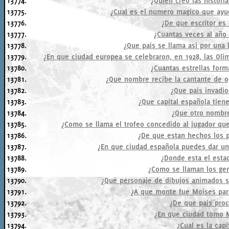
13774.
¿Quien creo las histori
13775.
¿Cual es el numero magico que ayu
13776.
¿De que escritor es
13777.
¿Cuantas veces al año
13778.
¿Que pais se llama asi por una l
13779.
¿En que ciudad europea se celebraron, en 1928, las Oli
13780.
¿Cuantas estrellas form
13781.
¿Que nombre recibe la cantante de o
13782.
¿Que pais invadio
13783.
¿Que capital española tien
13784.
¿Que otro nombre
13785.
¿Como se llama el trofeo concedido al jugador que
13786.
¿De que estan hechos los p
13787.
¿En que ciudad española puedes dar un
13788.
¿Donde esta el esta
13789.
¿Como se llaman los ge
13790.
¿Que personaje de dibujos animados so
13791.
¿A que monte fue Moises para
13792.
¿De que pais pro
13793.
¿En que ciudad tomo M
13794.
¿Cual es la cap