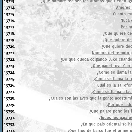
13713.
¿Que nombre reciben los atomos que tienen ig
13714.
Amores 
13715.
Cuanto ma
13716.
Nuca d
13717.
Por pr
13718.
¿Que quiere dec
13719.
¿Que quiere dec
13720.
¿Que quiere deci
13721.
Nombre del remoto p
13722.
¿De que queda colgando Luke cuando 
13723.
¿Que papel tuvo Carri
13724.
¿Como se llama la
13725.
¿Como se llama la r
13726.
Cual es la sal efe
13727.
¿Como se llama a las 
13728.
¿Cuales son las aves que la gente acostumb
13729.
¿Por que ladr
13730.
¿Que pajaro pone los
13731.
¿Todos los pajar
13732.
¿En que pais oriental se h
13733.
¿Que tipo de barco fue el primero