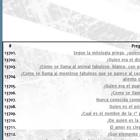
#
Pre
13701.
Segun la mitologia griega, ¿quien
13702.
¿Quien era el di
13703.
¿Como se llama al animal fabuloso, blanco, con p
¿Como se llama al monstruo fabuloso que se parece al coco
13704.
aliento 
13705.
¿Quien era el guar
13706.
¿Como se llam
13707.
Hueca conocida como 
13708.
Quien es el pr
13709.
¿Cual es el nombre de la 1°
13710.
¿De quien es la
13711.
El amor es cieg
13712.
¿Que elemento 