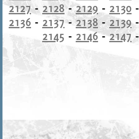
2127
-
2128
-
2129
-
2130
2136
-
2137
-
2138
-
2139
2145
-
2146
-
2147