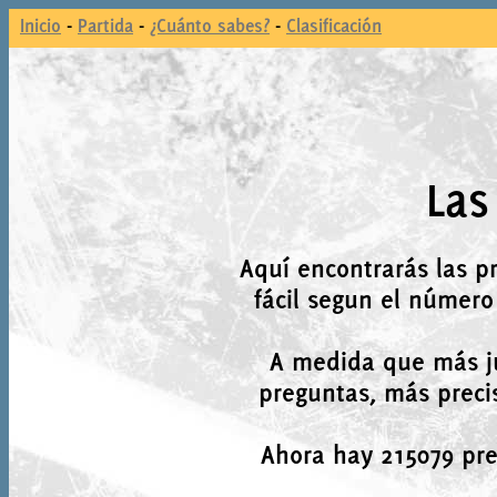
Inicio
-
Partida
-
¿Cuánto sabes?
-
Clasificación
Las
Aquí encontrarás las p
fácil segun el número
A medida que más j
preguntas, más precis
Ahora hay 215079 preg