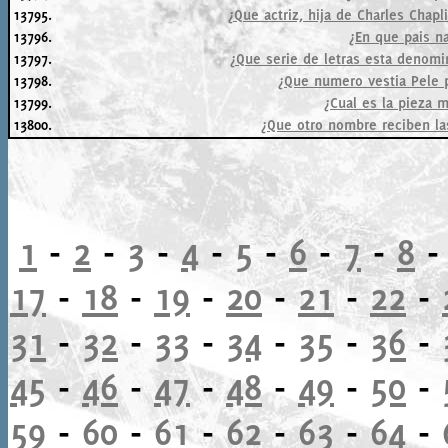
13795.
¿Que actriz, hija de Charles Chap
13796.
¿En que pais na
13797.
¿Que serie de letras esta denomi
13798.
¿Que numero vestia Pele p
13799.
¿Cual es la pieza m
13800.
¿Que otro nombre reciben la
1
-
2
-
3
-
4
-
5
-
6
-
7
-
8
17
-
18
-
19
-
20
-
21
-
22
-
31
-
32
-
33
-
34
-
35
-
36
-
45
-
46
-
47
-
48
-
49
-
50
-
59
-
60
-
61
-
62
-
63
-
64
-