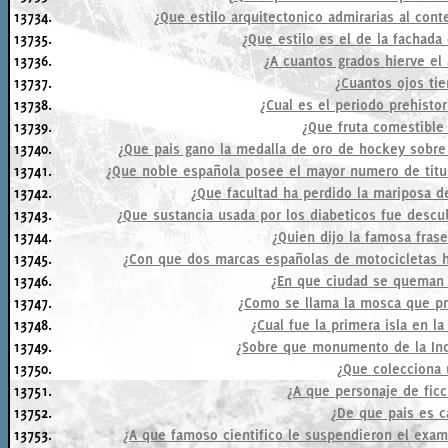
13734.
¿Que estilo arquitectonico admirarias al con
13735.
¿Que estilo es el de la fachada
13736.
¿A cuantos grados hierve el 
13737.
¿Cuantos ojos ti
13738.
¿Cual es el periodo prehisto
13739.
¿Que fruta comestible
13740.
¿Que pais gano la medalla de oro de hockey sobre 
13741.
¿Que noble española posee el mayor numero de titul
13742.
¿Que facultad ha perdido la mariposa d
13743.
¿Que sustancia usada por los diabeticos fue descub
13744.
¿Quien dijo la famosa fras
13745.
¿Con que dos marcas españolas de motocicletas h
13746.
¿En que ciudad se queman 
13747.
¿Como se llama la mosca que p
13748.
¿Cual fue la primera isla en l
13749.
¿Sobre que monumento de la Indi
13750.
¿Que colecciona 
13751.
¿A que personaje de ficc
13752.
¿De que pais es c
13753.
¿A que famoso cientifico le suspendieron el exam