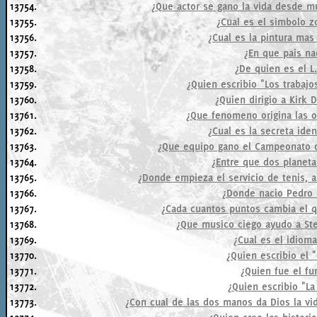
13754.
¿Que actor se gano la vida desde 
13755.
¿Cual es el simbolo z
13756.
¿Cual es la pintura mas
13757.
¿En que pais n
13758.
¿De quien es el L
13759.
¿Quien escribio "Los trabaj
13760.
¿Quien dirigio a Kirk 
13761.
¿Que fenomeno origina las o
13762.
¿Cual es la secreta ide
13763.
¿Que equipo gano el Campeonato d
13764.
¿Entre que dos planetas
13765.
¿Donde empieza el servicio de tenis, a 
13766.
¿Donde nacio Pedro 
13767.
¿Cada cuantos puntos cambia el qu
13768.
¿Que musico ciego ayudo a St
13769.
¿Cual es el idioma
13770.
¿Quien escribio el 
13771.
¿Quien fue el fu
13772.
¿Quien escribio "La
13773.
¿Con cual de las dos manos da Dios la vid