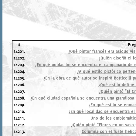
#
Pre
14201.
¿Qué pintor francés era asiduo vis
14202.
¿Quién diseñó el l
14203.
¿En qué población se encuentra el campanario de e
14204.
¿A qué estilo pictórico perten
14205.
¿En la obra de qué autor se inspiró Botticelli p
14206.
¿Qué estilo define 
14207.
¿Quién pintó "El Cr
14208.
¿En qué ciudad española se encuentra una grandiosa 
14209.
¿En qué estilo se enmar
14210.
¿En qué localidad se encuentra el
14211.
Uno de los emblemátic
14212.
¿Quién pintó "Flores en un vaso
14213.
Columna con el fuste helico