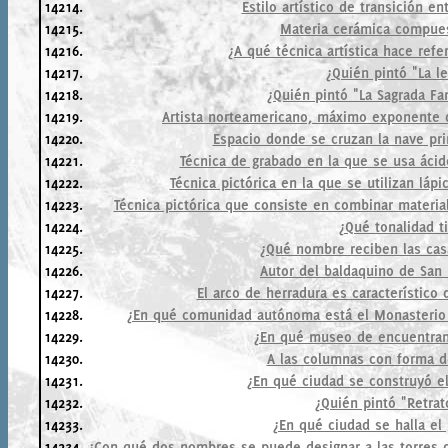
14214.
Estilo artístico de transición e
14215.
Materia cerámica compues
14216.
¿A qué técnica artística hace refe
14217.
¿Quién pintó "La l
14218.
¿Quién pintó "La Sagrada Fam
14219.
Artista norteamericano, máximo exponente d
14220.
Espacio donde se cruzan la nave prin
14221.
Técnica de grabado en la que se usa ácid
14222.
Técnica pictórica en la que se utilizan láp
14223.
Técnica pictórica que consiste en combinar material
14224.
¿Qué tonalidad ti
14225.
¿Qué nombre reciben las cas
14226.
Autor del baldaquino de San 
14227.
El arco de herradura es característico 
14228.
¿En qué comunidad autónoma está el Monasterio 
14229.
¿En qué museo de encuentran 
14230.
A las columnas con forma d
14231.
¿En qué ciudad se construyó e
14232.
¿Quién pintó "Retrat
14233.
¿En qué ciudad se halla e
14234.
¿Con qué dos nombres se puede designar a las torres d