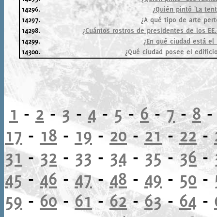
14296.
¿Quién pintó 'La ten
14297.
¿A qué tipo de arte per
14298.
¿Cuántos rostros de presidentes de los E
14299.
¿En qué ciudad está el
14300.
¿Qué ciudad posee el edifici
1
-
2
-
3
-
4
-
5
-
6
-
7
-
8
17
-
18
-
19
-
20
-
21
-
22
-
31
-
32
-
33
-
34
-
35
-
36
-
45
-
46
-
47
-
48
-
49
-
50
-
59
-
60
-
61
-
62
-
63
-
64
-