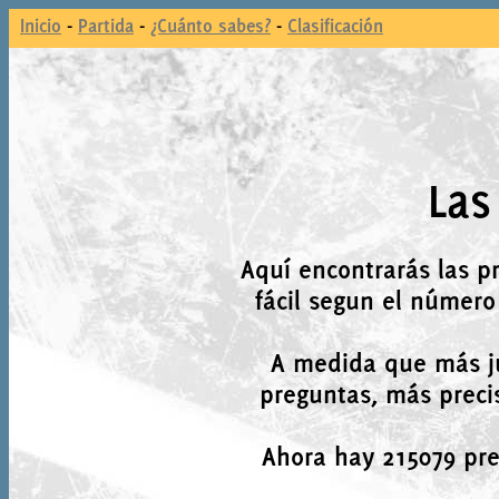
Inicio
-
Partida
-
¿Cuánto sabes?
-
Clasificación
Las
Aquí encontrarás las p
fácil segun el número
A medida que más j
preguntas, más precis
Ahora hay 215079 preg