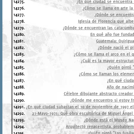
14275.
¿En qué ciudad se encuentra 
14276.
¿Cómo se llama en arte la
14277.
¿Dónde se encuentra 
14278.
Iglesia de Florencia que alb
14279.
¿Dónde se encuentran las catacumbas
14280.
En qué año fue funda
14281.
Guatemala: Quirigua
14282.
¿Dónde nació el pi
14283.
¿Cómo se llama el arco en el 
14284.
¿Cuál es la mayor estructu
14285.
¿Quién pintó 
14286.
¿Cómo se llaman los element
14287.
¿En qué ciuda
14288.
Año de nacimi
14289.
Célebre dibujante abstracto creador
14290.
¿Dónde me encuentro si estoy fr
14291.
¿En qué ciudad subastan el 10 de noviembre de 1997 el
14292.
21-Mayo-1971: Qué obra escultórica de Miguel Ángel
14293.
¿Dónde está el Museo Nac
14294.
Arquitecto renacentista, probablem
14295.
¿Quién pintó "Los fusil