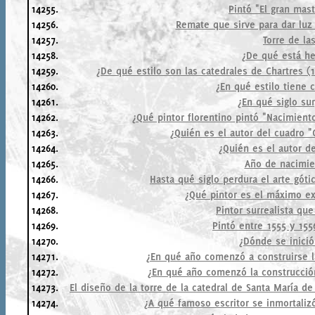
14255.
Pintó "El gran mast
14256.
Remate que sirve para dar luz
14257.
Torre de la
14258.
¿De qué está he
14259.
¿De qué estilo son las catedrales de Chartres (1
14260.
¿En qué estilo tiene 
14261.
¿En qué siglo sur
14262.
¿Qué pintor florentino pintó "Nacimien
14263.
¿Quién es el autor del cuadro "
14264.
¿Quién es el autor de
14265.
Año de nacimie
14266.
Hasta qué siglo perdura el arte gót
14267.
¿Qué pintor es el máximo e
14268.
Pintor surrealista qu
14269.
Pintó entre 1555 y 155
14270.
¿Dónde se inició
14271.
¿En qué año comenzó a construirse l
14272.
¿En qué año comenzó la construcción 
14273.
El diseño de la torre de la catedral de Santa María d
14274.
¿A qué famoso escritor se inmortaliz