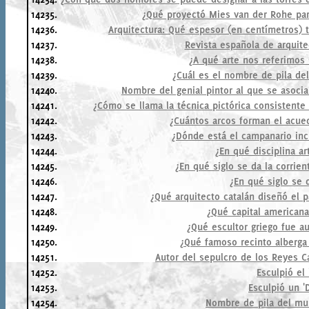
14235.
¿Qué proyectó Mies van der Rohe par
14236.
Arquitectura: Qué espesor (en centímetros) t
14237.
Revista española de arquit
14238.
¿A qué arte nos referimos
14239.
¿Cuál es el nombre de pila de
14240.
Nombre del genial pintor al que se asoci
14241.
¿Cómo se llama la técnica pictórica consistente
14242.
¿Cuántos arcos forman el acue
14243.
¿Dónde está el campanario in
14244.
¿En qué disciplina ar
14245.
¿En qué siglo se da la corrie
14246.
¿En qué siglo se 
14247.
¿Qué arquitecto catalán diseñó el p
14248.
¿Qué capital americana
14249.
¿Qué escultor griego fue au
14250.
¿Qué famoso recinto alberga 
14251.
Autor del sepulcro de los Reyes Ca
14252.
Esculpió el
14253.
Esculpió un '
14254.
Nombre de pila del mur