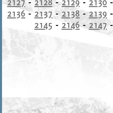
2127
-
2128
-
2129
-
2130
2136
-
2137
-
2138
-
2139
2145
-
2146
-
2147