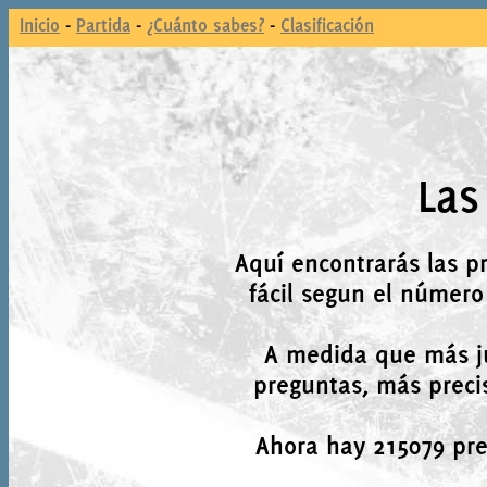
Inicio
-
Partida
-
¿Cuánto sabes?
-
Clasificación
Las
Aquí encontrarás las p
fácil segun el número
A medida que más j
preguntas, más precis
Ahora hay 215079 preg