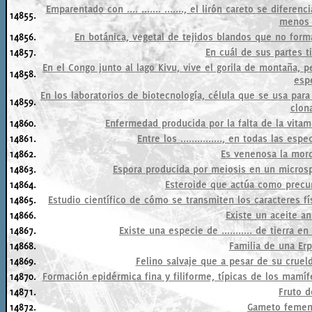
Emparentado con .... ....... ......., el lirón careto se dife
14855.
menos 
14856.
En botánica, vegetal de tejidos blandos que no for
14857.
En cuál de sus partes t
En el Congo junto al lago Kivu, vive el gorila de montaña, 
14858.
esp
En los laboratorios de biotecnología, célula que se usa para
14859.
clon
14860.
Enfermedad producida por la falta de la vitam
14861.
Entre los ..............., en todas las 
14862.
Es venenosa la mor
14863.
Espora producida por meiosis en un microsp
14864.
Esteroide que actúa como precur
14865.
Estudio científico de cómo se transmiten los caracteres f
14866.
Existe un aceite an
14867.
Existe una especie de ........... de tierra 
14868.
Familia de una Er
14869.
Felino salvaje que a pesar de su cruel
14870.
Formación epidérmica fina y filiforme, típicas de los mamíf
14871.
Fruto d
14872.
Gameto femeni