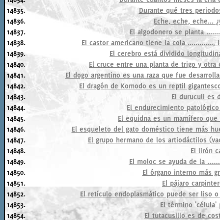
14835.
Durante qué tres periodos
14836.
Eche, eche, eche... 
14837.
El algodonero se planta ......
14838.
El castor americano tiene la cola ...........
14839.
El cerebro está dividido longitudi
14840.
El cruce entre una planta de trigo y otra
14841.
El dogo argentino es una raza que fue desarrol
14842.
El dragón de Komodo es un reptil gigantesco 
14843.
El duruculi es 
14844.
El endurecimiento patológico
14845.
El equidna es un mamífero que 
14846.
El esqueleto del gato doméstico tiene más h
14847.
El grupo hermano de los artiodáctilos (vac
14848.
El lirón c
14849.
El moloc se ayuda de la .....
14850.
El órgano interno más g
14851.
El pájaro carpinte
14852.
El retículo endoplasmático puede ser liso o
14853.
El término 'célula' 
14854.
El tutacusillo es de co