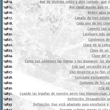
14814.
Ave de plumaje rojizo y pico curvado, que 
14815.
Ave rapaz grande que se 
14816.
Beben agua lo
14817.
Caballo de tres colore
14818.
Cada uno de los cro
14819.
Camello con u
14820.
Carnívoro más p
14821.
Carnívoros de
14822.
Clase de la cobr
14823.
Clase de un 
14824.
Clase del e
14825.
Como sus parientes las llamas y los guanacos, las al
14826.
Con qué secreción es el
14827.
Con respecto a su flor, c
14828.
Concepto equivalente 
14829.
Conjunto de los cu
14830.
Cría de
14831.
Cuando las legañas de nuestro perro son blanquecinas, am
14832.
Definición: Desaparición 
14833.
Definición: Que está adaptado para enrollarse y
14834.
Durante cuántos meses la cría 