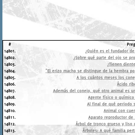
#
Pre
14801.
¿Quién es el fundador de
14802.
¿Sobre qué parte del ojo se pr
14803.
¿Tienen diente
14804.
"El erizo macho se distingue de la hembra p
14805.
A los cuántos meses los cone
14806.
Ácido rib
14807.
Además del conejo, qué otro animal es una
14808.
Agente físico o químic
14809.
Al final de qué periodo 
14810.
Animal con cuer
14811.
Aparato reproductor de 
14812.
Árbol de tronco grueso y liso 
14813.
Árboles: A qué familia per