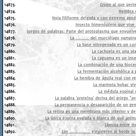
14873.
Grupo al que pert
14874.
Hembra d
14875.
Hoja filiforme delgada y con extremo agu
14876.
Insecto himenóptero que vive 
14877.
Juegos de palabras: Parte del protoplasma que envuelve
14878.
La ........... del murciélago vamp
14879.
La base nitrogenada es un co
14880.
La cachuela es una pla
14881.
La caguama es un inse
14882.
La combinación de una biocen
14883.
La fermentación alcohólica a 
14884.
La hembra de águila real con res
14885.
La marmota bobac vive
14886.
La médula espinal e
14887.
La palabra 'proteína' deriva del griego "p
14888.
La permanencia o desaparición de un gen
14889.
La retina es una membrana más interior y del
14890.
La única espina ovalada y blanca de qué anima
14891.
Lámina entre do
14892.
Las ................. estuvieron al borde