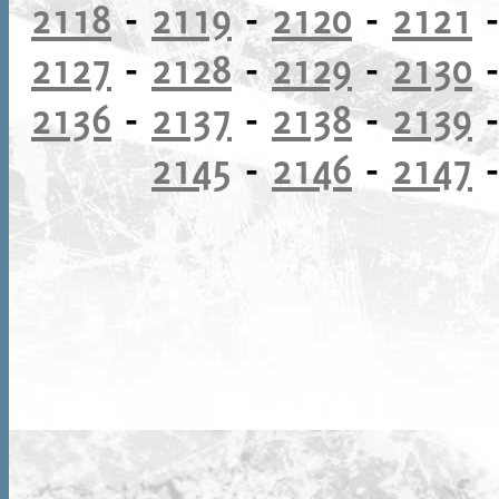
2118
-
2119
-
2120
-
2121
2127
-
2128
-
2129
-
2130
2136
-
2137
-
2138
-
2139
2145
-
2146
-
2147