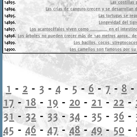
14893.
Las costillas 
14894.
Las crías de canguro crecen y se desarrollan 
14895.
Las tortugas se repro
14896.
Longevidad del tigr
14897.
Los acantocéfalos viven como .............. en el intest
14898.
Los árboles no pueden crecer más de 140 metros aprox., debi
14899.
Los bacilos, cocos, streptococos,
14900.
Los camellos son famosos por su 
1
-
2
-
3
-
4
-
5
-
6
-
7
-
8
17
-
18
-
19
-
20
-
21
-
22
-
31
-
32
-
33
-
34
-
35
-
36
-
45
-
46
-
47
-
48
-
49
-
50
-