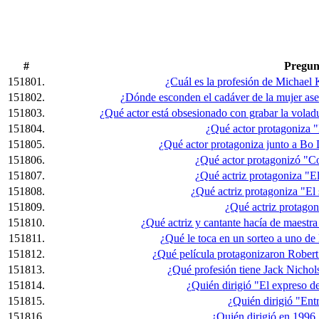
#
Pregun
151801.
¿Cuál es la profesión de Michael
151802.
¿Dónde esconden el cadáver de la mujer ases
151803.
¿Qué actor está obsesionado con grabar la volad
151804.
¿Qué actor protagoniza "
151805.
¿Qué actor protagoniza junto a Bo 
151806.
¿Qué actor protagonizó "C
151807.
¿Qué actriz protagoniza "E
151808.
¿Qué actriz protagoniza "El 
151809.
¿Qué actriz protagon
151810.
¿Qué actriz y cantante hacía de maestr
151811.
¿Qué le toca en un sorteo a uno de 
151812.
¿Qué película protagonizaron Rober
151813.
¿Qué profesión tiene Jack Nichol
151814.
¿Quién dirigió "El expreso 
151815.
¿Quién dirigió "Entr
151816.
¿Quién dirigió en 1996