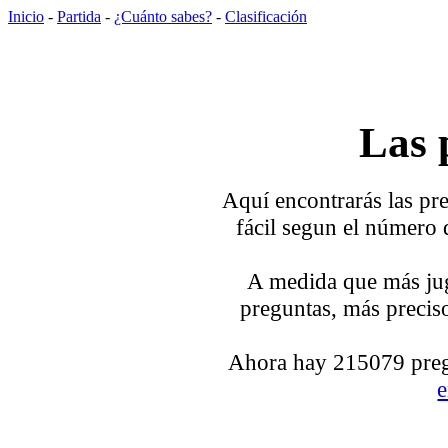
Inicio
-
Partida
-
¿Cuánto sabes?
-
Clasificación
Las 
Aquí encontrarás las pre
fácil segun el número 
A medida que más jug
preguntas, más preciso
Ahora hay 215079 pregu
e