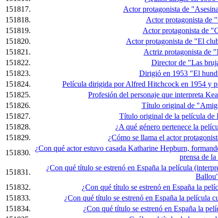
151817.
Actor protagonista de "Asesina
151818.
Actor protagonista de 
151819.
Actor protagonista de "C
151820.
Actor protagonista de "El clu
151821.
Actriz protagonista de 
151822.
Director de "Las bruj
151823.
Dirigió en 1953 "El hundi
151824.
Película dirigida por Alfred Hitchcock en 1954 y 
151825.
Profesión del personaje que interpreta Ke
151826.
Título original de "Amig
151827.
Título original de la película 
151828.
¿A qué género pertenece la pelícu
151829.
¿Cómo se llama el actor protagonist
¿Con qué actor estuvo casada Katharine Hepburn, formando
151830.
prensa de la
¿Con qué título se estrenó en España la película (interp
151831.
Ballou
151832.
¿Con qué título se estrenó en España la pelíc
151833.
¿Con qué título se estrenó en España la película c
151834.
¿Con qué título se estrenó en España la pe