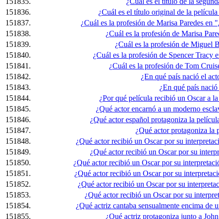
151835.
¿Cuál es el título de la segu
151836.
¿Cuál es el título original de la pelíc
151837.
¿Cuál es la profesión de Marisa Paredes en 
151838.
¿Cuál es la profesión de Marisa Par
151839.
¿Cuál es la profesión de Miguel 
151840.
¿Cuál es la profesión de Spencer Tracy e
151841.
¿Cuál es la profesión de Tom Cruise
151842.
¿En qué país nació el act
151843.
¿En qué país nació
151844.
¿Por qué película recibió un Oscar a l
151845.
¿Qué actor encarnó a un moderno esclav
151846.
¿Qué actor español protagoniza la pelícu
151847.
¿Qué actor protagoniza la 
151848.
¿Qué actor recibió un Oscar por su interpretac
151849.
¿Qué actor recibió un Oscar por su interpr
151850.
¿Qué actor recibió un Oscar por su interpretació
151851.
¿Qué actor recibió un Oscar por su interpretac
151852.
¿Qué actor recibió un Oscar por su interpreta
151853.
¿Qué actor recibió un Oscar por su interpr
151854.
¿Qué actriz cantaba sensualmente encima de 
151855.
¿Qué actriz protagoniza junto a John