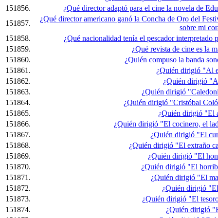
151856.
¿Qué director adaptó para el cine la novela de E
¿Qué director americano ganó la Concha de Oro del Festiv
151857.
sobre mi co
151858.
¿Qué nacionalidad tenía el pescador interpretado 
151859.
¿Qué revista de cine es la 
151860.
¿Quién compuso la banda sono
151861.
¿Quién dirigió "Al e
151862.
¿Quién dirigió "
151863.
¿Quién dirigió "Caledon
151864.
¿Quién dirigió "Cristóbal Coló
151865.
¿Quién dirigió "El
151866.
¿Quién dirigió "El cocinero, el l
151867.
¿Quién dirigió "El cur
151868.
¿Quién dirigió "El extraño c
151869.
¿Quién dirigió "El hon
151870.
¿Quién dirigió "El horrib
151871.
¿Quién dirigió "El m
151872.
¿Quién dirigió "E
151873.
¿Quién dirigió "El tesor
151874.
¿Quién dirigió 